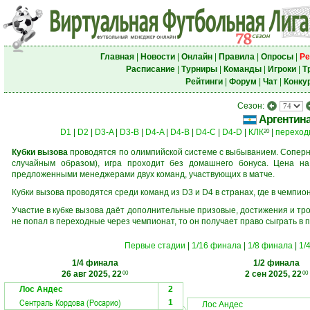
Главная
|
Новости
|
Онлайн
|
Правила
|
Опросы
|
Ре
Расписание
|
Турниры
|
Команды
|
Игроки
|
Т
Рейтинги
|
Форум
|
Чат
|
Конку
Сезон:
Аргентин
D1
|
D2
|
D3-A
|
D3-B
|
D4-A
|
D4-B
|
D4-C
|
D4-D
|
КЛК
|
переход
20
Кубки вызова
проводятся по олимпийской системе с выбыванием. Соперни
случайным образом), игра проходит без домашнего бонуса. Цена н
предложенными менеджерами двух команд, участвующих в матче.
Кубки вызова проводятся среди команд из D3 и D4 в странах, где в чемпио
Участие в кубке вызова даёт дополнительные призовые, достижения и тр
не попал в переходные через чемпионат, то он получает право сыграть в 
Первые стадии
|
1/16 финала
|
1/8 финала
|
1/
1/4 финала
1/2 финала
26 авг 2025, 22
2 сен 2025, 22
00
00
Лос Андес
2
Сентраль Кордова (Росарио)
1
Лос Андес