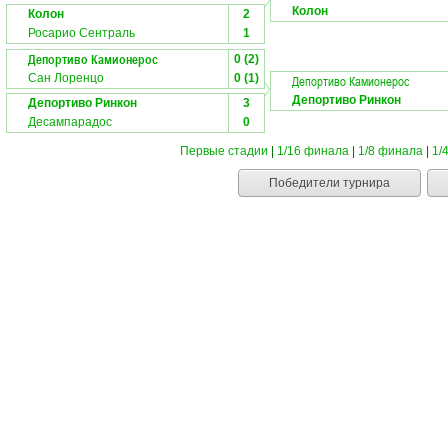
Колон
Колон
2
Росарио Сентраль
1
Депортиво Камионерос
0 (2)
Сан Лоренцо
0 (1)
Депортиво Камионерос
Депортиво Ринкон
Депортиво Ринкон
3
Десампарадос
0
Первые стадии
|
1/16 финала
|
1/8 финала
|
1/
Победители турнира