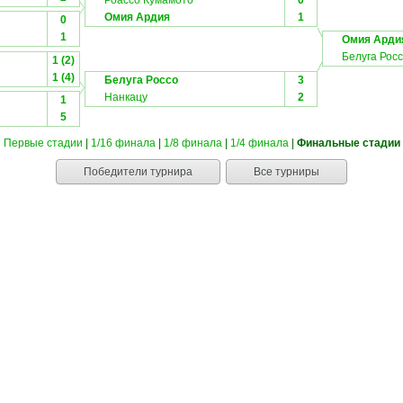
Роассо Кумамото
0
Омия Ардия
1
0
1
Омия Арди
Белуга Рос
1 (2)
1 (4)
Белуга Россо
3
Нанкацу
2
1
5
Первые стадии
|
1/16 финала
|
1/8 финала
|
1/4 финала
|
Финальные стадии
Победители турнира
Все турниры