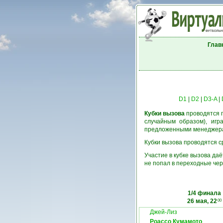
Глав
D1
|
D2
|
D3-A
|
Кубки вызова
проводятся п
случайным образом), игр
предложенными менеджерам
Кубки вызова проводятся ср
Участие в кубке вызова да
не попал в переходные чер
1/4 финала
26 мая, 22
00
Джей-Лиз
Роассо Кумамото