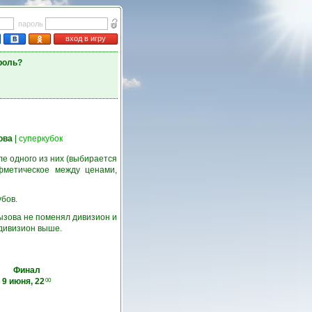
пароль
вход в игру
роль?
ова
|
суперкубок
е одного из них (выбирается
фметическое между ценами,
убов.
ызова не поменял дивизион и
 дивизион выше.
Финал
9 июня, 22
00