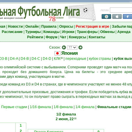
логин
ная
|
Новости
|
Онлайн
|
Правила
|
Опросы
|
Регистрация в игре
|
Забыли па
Расписание
|
Турниры
|
Команды
|
Игроки
|
Трансферы
|
Обмены
|
Аренда
Рейтинги
|
Форум
|
Чат
|
Конкурсы
|
Контакты
Сезон:
Япония
D3-B
|
D4-A
|
D4-B
|
D4-C
|
D4-D
|
КЛК
|
переходные
|
кубок страны
|
кубок выз
20
о олимпийской системе с выбыванием. Соперники проводят один матч на пол
а проходит без домашнего бонуса. Цена на билеты - это среднее ари
и двух команд, участвующих в матче.
еди команд из D3 и D4 в странах, где в чемпионате участвуют не менее 48 кл
ёт дополнительные призовые, достижения и трофеи. Если победитель кубка в
ез чемпионат, то он получает право сыграть в переходных матчах за выход в
Первые стадии
|
1/16 финала
|
1/8 финала
|
1/4 финала
|
Финальные стадии
1/2 финала
2 июня, 22
00
1
2