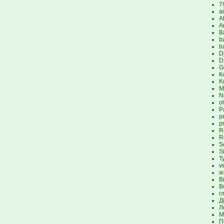
7
a
A
A
B
b
b
D
D
G
K
K
M
N
o
P
p
p
R
R
S
S
T
v
w
В
В
г
Д
Л
М
П