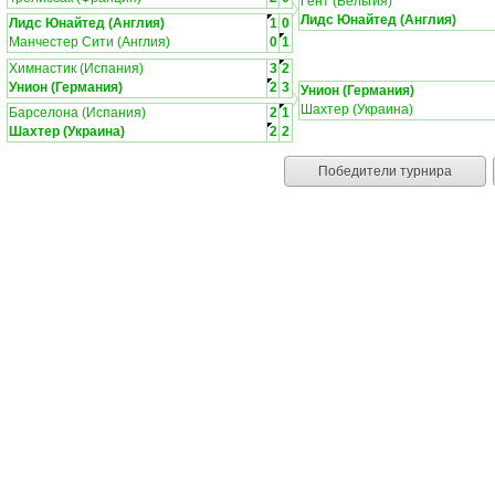
Гент (Бельгия)
Лидс Юнайтед (Англия)
Лидс Юнайтед (Англия)
1
0
Манчестер Сити (Англия)
0
1
Химнастик (Испания)
3
2
Унион (Германия)
2
3
Унион (Германия)
Шахтер (Украина)
Барселона (Испания)
2
1
Шахтер (Украина)
2
2
Победители турнира