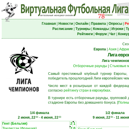
Главная
|
Новости
|
Онлайн
|
Правила
|
Опросы
|
Ре
Расписание
|
Турниры
|
Команды
|
Игроки
|
Т
Рейтинги
|
Форум
|
Чат
|
Конку
Сез
Европа
|
Азия
|
Афри
Лига евро
Лига чемпионо
Отборочные раунды
|
Стыковые 
Самый престижный клубный турнир Европы,
победитель прошлогодней Лиги европейских че
Число мест в розыгрыше от каждой федерац
согласно
рейтингу стран в еврокубках
.
В турнире есть отборочные раунды, групповой
стадионе Европы без домашнего бонуса. [
Полны
1/4 финала
1/2 финала
2 июня, 22
-
4 июня, 22
9 июня, 22
-
11 июня
00
00
00
Гент (Бельгия)
2
1
Трелиссак (Франция)
2
0