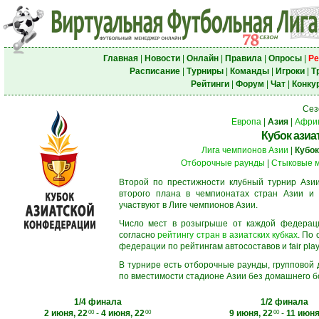
Главная
|
Новости
|
Онлайн
|
Правила
|
Опросы
|
Ре
Расписание
|
Турниры
|
Команды
|
Игроки
|
Т
Рейтинги
|
Форум
|
Чат
|
Конку
Сез
Европа
|
Азия
|
Афри
Кубок азиа
Лига чемпионов Азии
|
Кубок
Отборочные раунды
|
Стыковые 
Второй по престижности клубный турнир Азии
второго плана в чемпионатах стран Азии и 
участвуют в Лиге чемпионов Азии.
Число мест в розыгрыше от каждой федерац
согласно
рейтингу стран в азиатских кубках
. По
федерации по рейтингам автосоставов и fair play
В турнире есть отборочные раунды, групповой
по вместимости стадионе Азии без домашнего бо
1/4 финала
1/2 финала
2 июня, 22
-
4 июня, 22
9 июня, 22
-
11 июня
00
00
00