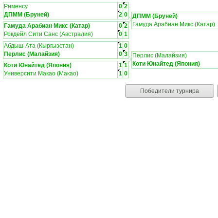
Рименсу
0
2
ДПММ (Бруней)
2
0
ДПММ (Бруней)
Гамуда Арабиан Микс (Катар)
Гамуда Арабиан Микс (Катар)
0
2
Рокдейл Сити Санс (Австралия)
0
1
Абдыш-Ата (Кыргызстан)
1
0
Перлис (Малайзия)
0
3
Перлис (Малайзия)
Коти Юнайтед (Япония)
Коти Юнайтед (Япония)
1
1
Университи Макао (Макао)
1
0
Победители турнира