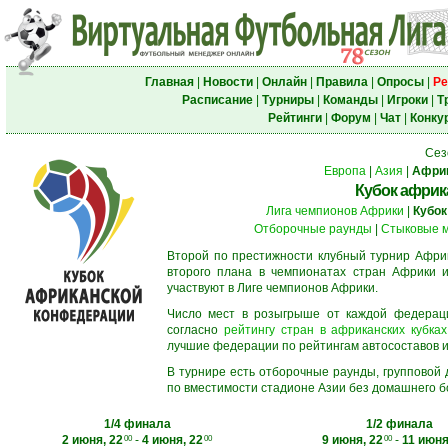
Главная
|
Новости
|
Онлайн
|
Правила
|
Опросы
|
Ре
Расписание
|
Турниры
|
Команды
|
Игроки
|
Т
Рейтинги
|
Форум
|
Чат
|
Конку
Сез
Европа
|
Азия
|
Афри
Кубок африк
Лига чемпионов Африки
|
Кубок
Отборочные раунды
|
Стыковые 
Второй по престижности клубный турнир Африк
второго плана в чемпионатах стран Африки и
участвуют в Лиге чемпионов Африки.
Число мест в розыгрыше от каждой федерац
согласно
рейтингу стран в африканских кубках
лучшие федерации по рейтингам автосоставов и f
В турнире есть отборочные раунды, групповой
по вместимости стадионе Азии без домашнего бо
1/4 финала
1/2 финала
2 июня, 22
-
4 июня, 22
9 июня, 22
-
11 июня
00
00
00