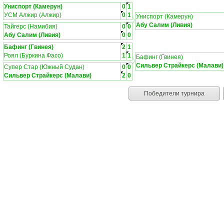
Униспорт (Камерун)
0
1
УСМ Алжир (Алжир)
0
1
Униспорт (Камерун)
Абу Салим (Ливия)
Тайгерс (Намибия)
0
0
Абу Салим (Ливия)
0
0
Бафинг (Гвинея)
2
1
Роял (Буркина Фасо)
1
1
Бафинг (Гвинея)
Сильвер Страйкерс (Малави)
Супер Стар (Южный Судан)
0
0
Сильвер Страйкерс (Малави)
2
0
Победители турнира