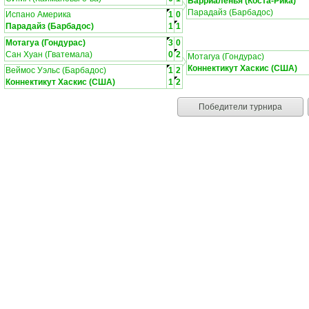
Барриаленья (Коста-Рика)
Парадайз (Барбадос)
Испано Америка
1
0
Парадайз (Барбадос)
1
1
Мотагуа (Гондурас)
3
0
Сан Хуан (Гватемала)
0
2
Мотагуа (Гондурас)
Коннектикут Хаскис (США)
Веймос Уэльс (Барбадос)
1
2
Коннектикут Хаскис (США)
1
2
Победители турнира