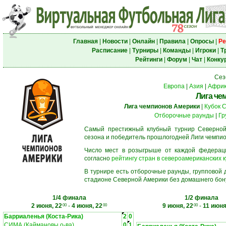
Главная
|
Новости
|
Онлайн
|
Правила
|
Опросы
|
Ре
Расписание
|
Турниры
|
Команды
|
Игроки
|
Т
Рейтинги
|
Форум
|
Чат
|
Конку
Сез
Европа
|
Азия
|
Афри
Лига че
Лига чемпионов Америки
|
Кубок 
Отборочные раунды
|
Гр
Самый престижный клубный турнир Северной
сезона и победитель прошлогодней Лиги чемпио
Число мест в розыгрыше от каждой федерац
согласно
рейтингу стран в североамериканских к
В турнире есть отборочные раунды, групповой
стадионе Северной Америки без домашнего бону
1/4 финала
1/2 финала
2 июня, 22
-
4 июня, 22
9 июня, 22
-
11 июня
00
00
00
Барриаленья (Коста-Рика)
2
0
СИМА (Каймановы о-ва)
0
1