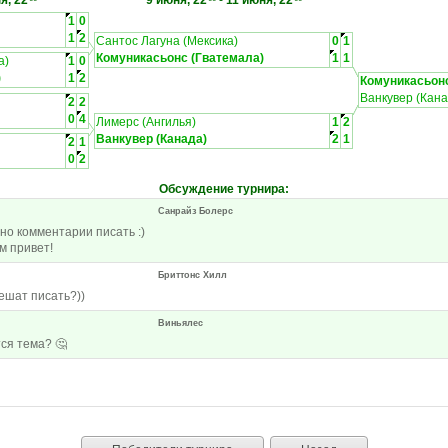
я, 22
9 июня, 22
-
11 июня, 22
1
0
1
2
Сантос Лагуна (Мексика)
0
1
Комуникасьонс (Гватемала)
1
1
а)
1
0
)
1
2
Комуникасьонс
Ванкувер (Кана
2
2
0
4
Лимерс (Ангилья)
1
2
Ванкувер (Канада)
2
1
2
1
0
2
Обсуждение турнира
:
Санрайз Болерс
жно комментарии писать :)
м привет!
Бриттонс Хилл
ешат писать?))
Виньялес
ся тема? 🤔