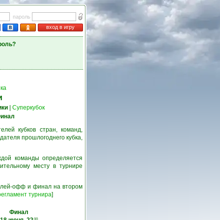
пароль
вход в игру
роль?
ка
и
ики
|
Суперкубок
инал
лей кубков стран, команд,
дателя прошлогоднего кубка,
ждой команды определяется
ительному месту в турнире
 плей-офф и финал на втором
егламент турнира
]
Финал
00