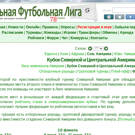
логин
ная
|
Новости
|
Онлайн
|
Правила
|
Опросы
|
Регистрация в игре
|
Забыли па
Расписание
|
Турниры
|
Команды
|
Игроки
|
Трансферы
|
Обмены
|
Аренда
Рейтинги
|
Форум
|
Чат
|
Конкурсы
|
Контакты
Сезон:
Европа
|
Азия
|
Африка
|
Сев. Америка
|
Южн. Амери
Кубок Северной и Центральной Америк
Лига чемпионов Америки
|
Кубок Северной и Центральной Амер
Отборочные раунды
|
Групповой турнир
|
Плей-офф
|
Ф
торой по престижности клубный турнир Северной Америки для обладате
анявших места второго плана в чемпионатах стран Северной Америки и обла
сли эти команды не участвуют в Лиге чемпионов Америки.
исло мест в розыгрыше от каждой федерации и стартовый этап для ка
огласно
рейтингу стран в североамериканских кубках
. По одному дополн
олучают лучшие федерации по рейтингам автосоставов и fair play.
 турнире есть отборочные раунды, групповой двухкруговой турнир, раунды
о вместимости стадионе Северной Америки без домашнего бонуса. [
Полный р
1/2 финала
00
00
00