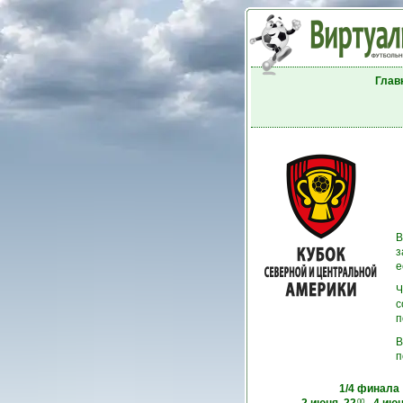
Глав
В
з
е
Ч
с
п
В
п
1/4 финала
00