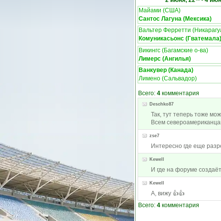
2 июня, 22
-
4 июн
Майами (США)
Сантос Лагуна (Мексика)
Вальтер Ферретти (Никарагу
Комуникасьонс (Гватемала
Викингс (Багамские о-ва)
Лимерс (Ангилья)
Ванкувер (Канада)
Лимено (Сальвадор)
Всего:
4
комментария
Deschko87
Так, тут теперь тоже мо
Всем североамериканца
zse7
Интересно где еще разр
Kewell
И где на форуме создаёт
Kewell
А, вижу 👍👍
Всего:
4
комментария