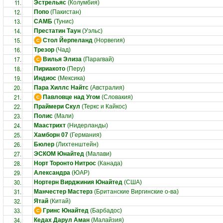
11.
Эстрельяс
(Колумбия)
12.
Попо
(Пакистан)
13.
САМБ
(Тунис)
14.
Престатин Таун
(Уэльс)
15.
Стол Йерпеланд
(Норвегия)
16.
Трезор
(Чад)
17.
Вилья Элиза
(Парагвай)
18.
Пириакото
(Перу)
19.
Индиос
(Мексика)
20.
Пара Хиллс Найтс
(Австралия)
21.
Павловце над Угом
(Словакия)
22.
Праймери Скул
(Теркс и Кайкос)
23.
Полис
(Мали)
24.
Маастрихт
(Нидерланды)
25.
Хамборн 07
(Германия)
26.
Бюлер
(Лихтенштейн)
27.
ЭСКОМ Юнайтед
(Малави)
28.
Норт Торонто Нитрос
(Канада)
29.
Александра
(ЮАР)
30.
Нортерн Вирджиния Юнайтед
(США)
31.
Манчестер Мастерз
(Британские Виргинские о-ва)
32.
Ятай
(Китай)
33.
Гринс Юнайтед
(Барбадос)
34.
Кедах Дарул Аман
(Малайзия)