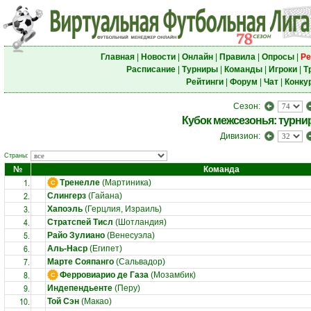
Главная
|
Новости
|
Онлайн
|
Правила
|
Опросы
|
Ре
Расписание
|
Турниры
|
Команды
|
Игроки
|
Т
Рейтинги
|
Форум
|
Чат
|
Конку
Сезон:
Кубок межсезонья: турни
Дивизион:
Страны:
№
Команда
1.
Тренелле
(Мартиника)
2.
Слингерз
(Гайана)
3.
Хапоэль
(Герцлия, Израиль)
4.
Стратспей Тисл
(Шотландия)
5.
Райо Зулиано
(Венесуэла)
6.
Аль-Наср
(Египет)
7.
Марте Сояпанго
(Сальвадор)
8.
Ферровиарио де Газа
(Мозамбик)
9.
Индепендьенте
(Перу)
10.
Той Сэн
(Макао)