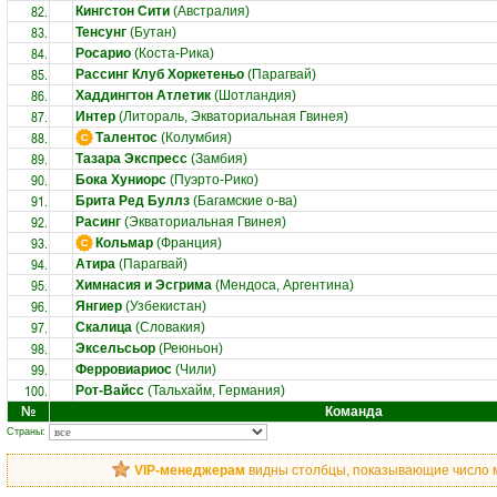
82.
Кингстон Сити
(Австралия)
83.
Тенсунг
(Бутан)
84.
Росарио
(Коста-Рика)
85.
Рассинг Клуб Хоркетеньо
(Парагвай)
86.
Хаддингтон Атлетик
(Шотландия)
87.
Интер
(Литораль, Экваториальная Гвинея)
88.
Талентос
(Колумбия)
89.
Тазара Экспресс
(Замбия)
90.
Бока Хуниорс
(Пуэрто-Рико)
91.
Брита Ред Буллз
(Багамские о-ва)
92.
Расинг
(Экваториальная Гвинея)
93.
Кольмар
(Франция)
94.
Атира
(Парагвай)
95.
Химнасия и Эсгрима
(Мендоса, Аргентина)
96.
Янгиер
(Узбекистан)
97.
Скалица
(Словакия)
98.
Эксельсьор
(Реюньон)
99.
Ферровиариос
(Чили)
100.
Рот-Вайсс
(Тальхайм, Германия)
№
Команда
Страны:
VIP-менеджерам
видны столбцы, показывающие число ма