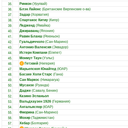
35.
Ринкон
(Уругвай)
36.
Блэк Лайонс
(Британские Виргинские о-ва)
37.
Задар
(Хорватия)
38.
Спартакос Китиу
(Кипр)
39.
Ледженд
(Ямайка)
40.
Джираванц
(Япония)
41.
Равин Бланш
(Реюньон)
42.
Гуальдиччоло
(Сан-Марино)
43.
Антонио Валенсия
(Эквадор)
44.
Истерн Компани
(Египет)
45.
Монмут Таун
(Уэльс)
46.
Гетэвей
(Нигерия)
47.
Марьепскоп Юнайтед
(ЮАР)
48.
Басаке Холи Старс
(Гана)
49.
Сан Маркос
(Никарагуа)
50.
Мусанзе
(Руанда)
51.
Дадже
(Савалу, Бенин)
52.
Казино Эспаньол
53.
Вальдхаузен 1926
(Германия)
54.
Антальяспор
(ЮАР)
55.
Фиорина
(Сан-Марино)
56.
Мохир
(Таджикистан)
57.
Хебар
(Болгария)