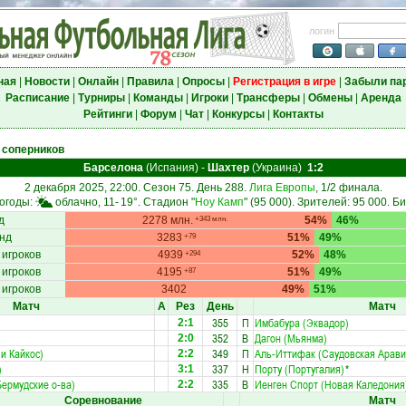
логин
ная
|
Новости
|
Онлайн
|
Правила
|
Опросы
|
Регистрация в игре
|
Забыли па
Расписание
|
Турниры
|
Команды
|
Игроки
|
Трансферы
|
Обмены
|
Аренда
Рейтинги
|
Форум
|
Чат
|
Конкурсы
|
Контакты
 соперников
Барселона
(Испания)
-
Шахтер
(Украина)
1:2
2 декабря 2025, 22:00. Сезон 75. День 288.
Лига Европы
, 1/2 финала.
огоды:
облачно, 11-
19°
. Стадион "
Ноу Камп
" (95 000). Зрителей: 95 000. Б
д
2278 млн.
54%
46%
+343 млн.
нд
3283
51%
49%
+79
 игроков
4939
52%
48%
+294
 игроков
4195
51%
49%
+87
 игроков
3402
49%
51%
Матч
А
Рез
День
Матч
355
П
Имбабура (Эквадор)
2:1
352
В
Дагон (Мьянма)
2:0
и Кайкос)
349
П
Аль-Иттифак (Саудовская Арави
2:2
)
337
Н
Порту (Португалия)
*
3:1
ермудские о-ва)
335
В
Иенген Спорт (Новая Каледония
2:2
Соревнование
Матч