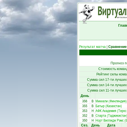
Глав
Результат матча
|
Сравнение
Прогноз п
Стоимость коман
Рейтинг силы кома
Сумма сил 17-ти лучших
Сумма сил 14-ти лучших
Сумма сил 11-ти лучших
День
356
В
Миккели (Финляндия)
355
В
Батыр (Казахстан)
353
Н
АФК Академия (Теркс 
352
В
Спарта (Таджикистан
350
Н
Норт Виллидж Рэмс (Б
Сез.
День
Дата