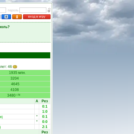
пароль
вход в игру
роль?
илет: 46
1935 млн.
3204
4645
4108
3480
+78
А
Рез
0:1
1:0
я)
*
0:1
*
0:0
)
2:1
Рез