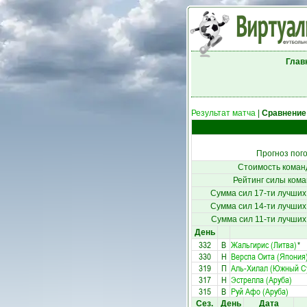
Глав
Результат матча
|
Сравнение
Прогноз пог
Стоимость коман
Рейтинг силы кома
Сумма сил 17-ти лучших
Сумма сил 14-ти лучших
Сумма сил 11-ти лучших
День
332
В
Жальгирис (Литва)
*
330
Н
Верспа Оита (Япония
319
П
Аль-Хилал (Южный С
317
Н
Эстрелла (Аруба)
315
В
Руй Афо (Аруба)
Сез.
День
Дата