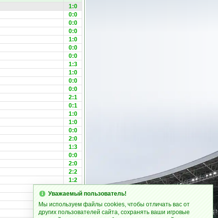
1:0
0:0
0:0
0:0
1:0
0:0
0:0
1:3
1:0
0:0
0:0
2:1
0:1
1:0
1:0
0:0
2:0
1:3
0:0
2:0
2:2
1:2
0:2
Уважаемый пользователь!
1:2
Мы используем файлы cookies, чтобы отличать вас от
1:2
других пользователей сайта, сохранять ваши игровые
0:0