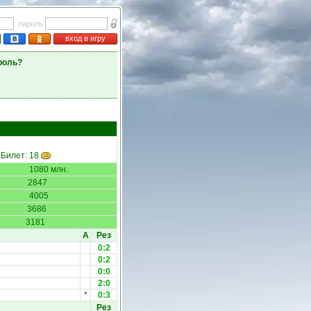
пароль
вход в игру
роль?
 Билет: 18
1080 млн.
2847
4005
3686
3181
А
Рез
0:2
0:2
0:0
2:0
*
0:3
Рез