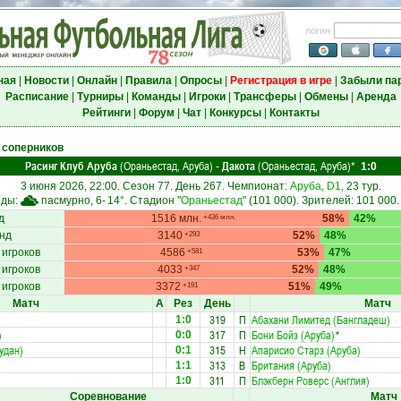
логин
ная
|
Новости
|
Онлайн
|
Правила
|
Опросы
|
Регистрация в игре
|
Забыли па
Расписание
|
Турниры
|
Команды
|
Игроки
|
Трансферы
|
Обмены
|
Аренда
Рейтинги
|
Форум
|
Чат
|
Конкурсы
|
Контакты
 соперников
Расинг Клуб Аруба
(Ораньестад, Аруба)
Дакота
(Ораньестад, Аруба)
-
*
1:0
3 июня 2026, 22:00. Сезон 77. День 267. Чемпионат:
Аруба, D1
, 23 тур.
оды:
пасмурно, 6-
14°
. Стадион "
Ораньестад
" (101 000). Зрителей: 101 000.
д
1516 млн.
58%
42%
+436 млн.
нд
3140
52%
48%
+293
 игроков
4586
53%
47%
+581
 игроков
4033
52%
48%
+347
 игроков
3372
51%
49%
+191
Матч
А
Рез
День
Матч
319
П
Абахани Лимитед (Бангладеш)
1:0
)
317
П
Бони Бойз (Аруба)
*
0:0
удан)
315
Н
Апарисио Старз (Аруба)
0:1
313
В
Британия (Аруба)
1:1
311
П
Блэкберн Роверс (Англия)
1:0
Соревнование
Матч