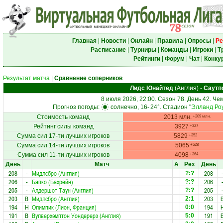
Главная
|
Новости
|
Онлайн
|
Правила
|
Опросы
|
Ре
Расписание
|
Турниры
|
Команды
|
Игроки
|
Т
Рейтинги
|
Форум
|
Чат
|
Конку
Результат матча
|
Сравнение соперников
Лидс Юнайтед
(Англия)
-
Саутп
8 июля 2026, 22:00. Сезон 78. День 42. Ч
Прогноз погоды:
солнечно, 16-
24°
. Стадион "
Элланд Ро
Стоимость команд
2013 млн.
+209 млн.
Рейтинг силы команд
3927
+327
Сумма сил 17-ти лучших игроков
5829
+352
Сумма сил 14-ти лучших игроков
5065
+528
Сумма сил 11-ти лучших игроков
4098
+364
День
Матч
А
Рез
День
208
-
Мидлсбро (Англия)
208
?:?
206
-
Бапко (Бахрейн)
206
?:?
205
-
Алдершот Таун (Англия)
205
?:?
203
В
Мидлсбро (Англия)
203
2:1
194
Н
Олимпик (Лион, Франция)
194
0:0
191
В
Вулверхэмптон Уондерерз (Англия)
191
5:0