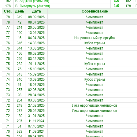
182
В
Арджеш (Румыния)
182
3:0
178
В
Ливерпуль (Англия)
178
1:0
Сез.
День
Дата
Соревнование
78
319
08.09.2026
Чемпионат
78
42
08.07.2026
Чемпионат
77
214
20.05.2026
Чемпионат
77
190
13.05.2026
Чемпионат
77
16
04.04.2026
Национальный суперкубок
76
316
14.03.2026
Кубок страны
76
314
13.03.2026
Чемпионат
76
166
06.02.2026
Чемпионат
75
299
03.12.2025
Чемпионат
75
282
29.11.2025
Кубок страны
75
75
15.10.2025
Чемпионат
74
313
15.09.2025
Чемпионат
74
310
13.09.2025
Кубок страны
74
51
18.07.2025
Чемпионат
73
257
02.06.2025
Чемпионат
73
98
28.04.2025
Чемпионат
72
264
03.03.2025
Чемпионат
72
249
27.02.2025
Лига европейских чемпионов
72
237
25.02.2025
Лига европейских чемпионов
72
130
31.01.2025
Чемпионат
71
207
11.11.2024
Чемпионат
71
31
07.10.2024
Чемпионат
70
323
11.09.2024
Чемпионат
70
205
09.08.2024
Чемпионат