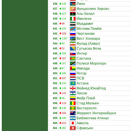
Рино
636.
146
Фунцхолинг Хироес
637.
392
Аль-Хилал
638.
423
Имолезе
639.
114
Муадамит
640.
99
Мотема Пембе
641.
164
Чертаново
642.
328
Вест Хониара
643.
1397
Фулад (Ахваз)
644.
90
Сутьеска Фоча
645.
52
Интер
646.
209
Сантана
647.
187
Полиси Морогоро
648.
167
Импада
649.
87
Ротор
650.
346
ПСВ
651.
247
Астана
652.
150
Фейнед Юнайтед
653.
148
Лиоли
654.
110
Фейр Плей
655.
99
Стад Мальен
656.
119
Вестерхолл
657.
136
Мерриот Интернейшнл
658.
204
Библиотека Атенас
659.
189
Ависпа
660.
410
Сфаксьен
661.
382