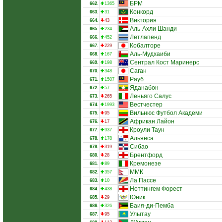
БРМ
662.
1365
Конкорд
663.
31
Виктория
664.
43
Аль-Ахли Шанди
665.
234
Летлапенд
666.
452
Кобалторе
667.
229
Аль-Мудхаиби
668.
167
Сентрал Кост Маринерс
669.
198
Саган
670.
348
Рауб
671.
1507
Яданабон
672.
57
Леньяго Салус
673.
265
Вестчестер
674.
1993
Вильнюс Футбол Академи
675.
95
Африкан Лайон
676.
17
Кроули Таун
677.
937
Альянса
678.
178
Сибао
679.
319
Брентфорд
680.
28
Кремонезе
681.
89
ММК
682.
357
Ла Пассе
683.
10
Ноттингем Форест
684.
438
Юник
685.
29
Баия-ди-Пемба
686.
326
Улытау
687.
95