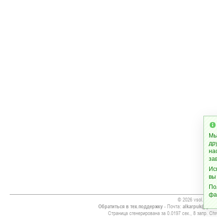
Мы
др
на
за
Ис
вы
По
фа
© 2026 vsol.org
Обратиться в тех.поддержку
- Почта:
alkarpuk@gmai
Страница сгенерирована за 0.0197 сек., 8 запр. Chr