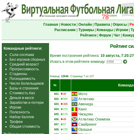
Главная
|
Новости
|
Онлайн
|
Правила
|
Опросы
|
Ре
Расписание
|
Турниры
|
Команды
|
Игроки
|
Т
Рейтинги
|
Форум
|
Чат
|
Конку
Рейтинг с
Командные рейтинги:
Сила состава
Время построения рейтинга:
10 августа, 7:20:27
Без игроков сборных
Искать в этом рейтинге команду:
Средний возраст
Прогрессивность
Стадионы
Команд:
12646
. Страница 7 из 127
Посещаемость
Число болельщиков
Команда
№
Базы и строения
Стоимость баз
Мото
601.
46
Деньги в кассе
Атлетико
602.
565
Заработки и потери
Авенида
603.
306
Игроки
Кано
604.
215
Полезность
Чжэцзян
605.
176
Набор баллов
Атлетико Олимпик
606.
49
Трофеи
Свайриенг
607.
57
Общая стоимость
Орашье
608.
155