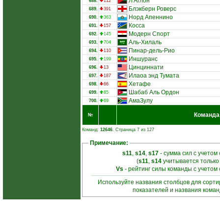
Л'Аглон
688.
112
Блэкберн Роверс
689.
391
Норд Апеннино
690.
363
Косса
691.
157
Модерн Спорт
692.
145
Аль-Хилаль
693.
704
Пинар-дель-Рио
694.
110
Иншуранс
695.
199
Цинциннати
696.
13
Илаоа энд Тумата
697.
187
Хетафе
698.
66
Шабаб Аль Ордон
699.
85
АмаЗулу
700.
69
Команда
№
Команд:
12646
. Страница 7 из 127
Примечание:
s11
,
s14
,
s17
- сумма сил с учетом
(
s11
,
s14
учитывается только
Vs
- рейтинг силы команды с учетом
Используйте названия столбцов для сорт
показателей и названия кома