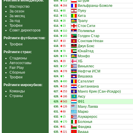
Рейтинги менеджеров:
Штурм
609.
519
Вильфранш-Божоле
610.
284
Мастерство
Пуеу
За сезон
611.
88
Кита
За месяц
612.
331
За год
Трапу
613.
28
Трофеи
Сток Сити
614.
23
Совет директоров
Полимлье
615.
310
Голден Стар
616.
183
Рейтинги футболистов:
Сонглам Нгеан
617.
10
Трофеи
Джук Бокс
618.
55
Юнайтед
619.
78
Рейтинги стран:
Монфо
620.
374
Стадионы
ХБ
621.
20
Автосоставы
Виньялес
622.
157
Fair Play
Нефтчи ИСМ
623.
278
Сборные
Вишакха
624.
5
Трофеи
Сателлит
625.
480
Рейтинги мирокубков:
Сантаниана
626.
216
Команды
Манго Крик (Сан-Исидро)
627.
253
Страны
Аксу
628.
186
Ф91
629.
543
Ману Лаева
630.
126
Марко
631.
89
Азукарерос
632.
15
Болонья
633.
170
Фанджа
634.
81
Видад
635.
221