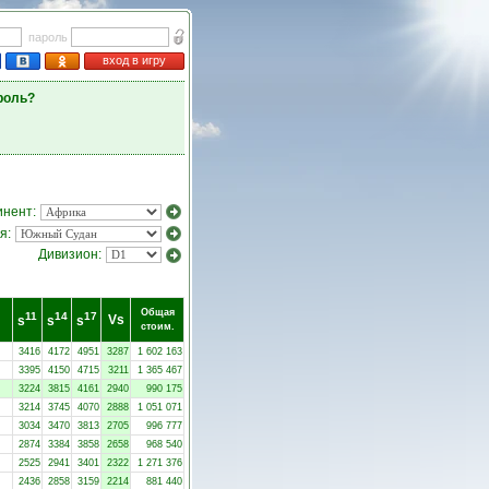
пароль
вход в игру
роль?
инент:
я:
Дивизион:
Общая
11
14
17
Vs
s
s
s
стоим.
3416
4172
4951
3287
1 602 163
3395
4150
4715
3211
1 365 467
3224
3815
4161
2940
990 175
3214
3745
4070
2888
1 051 071
3034
3470
3813
2705
996 777
2874
3384
3858
2658
968 540
2525
2941
3401
2322
1 271 376
2436
2858
3159
2214
881 440