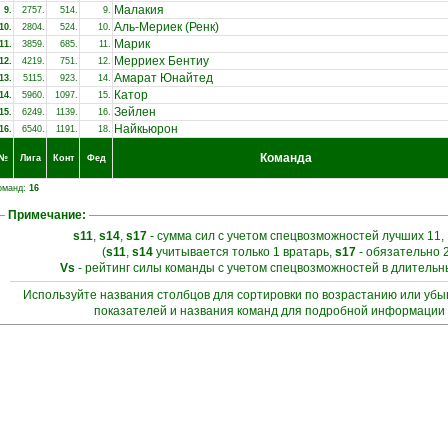
Малакия
9.
2757.
514.
9.
Аль-Мериек (Ренк)
10.
2804.
524.
10.
Марик
11.
3859.
685.
11.
Мерриех Бентиу
12.
4219.
751.
12.
Амарат Юнайтед
13.
5115.
923.
14.
Катор
14.
5960.
1097.
15.
Зейлен
15.
6249.
1139.
16.
Найкьюрон
16.
6540.
1191.
18.
Команда
№
Лига
Конт
Фед
оманд:
16
Примечание:
s11
,
s14
,
s17
- сумма сил с учетом спецвозможностей лучших 11, 
(
s11
,
s14
учитывается только 1 вратарь,
s17
- обязательно 
Vs
- рейтинг силы команды с учетом спецвозможностей в длитель
Используйте названия столбцов для сортировки по возрастанию или уб
показателей и названия команд для подробной информации 