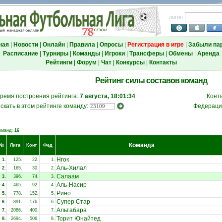
логин
ная
|
Новости
|
Онлайн
|
Правила
|
Опросы
|
Регистрация в игре
|
Забыли па
Расписание
|
Турниры
|
Команды
|
Игроки
|
Трансферы
|
Обмены
|
Аренда
Рейтинги
|
Форум
|
Чат
|
Конкурсы
|
Контакты
Рейтинг силы составов команд
ремя построения рейтинга:
7 августа, 18:01:34
Конт
скать в этом рейтинге команду:
Федераци
оманд:
16
Команда
№
Лига
Конт
Фед
Нгок
1.
125.
22.
1.
Аль-Хилал
2.
165.
30.
2.
Салаам
3.
396.
74.
3.
Аль-Насир
4.
465.
92.
4.
Рино
5.
778.
152.
5.
Супер Стар
6.
891.
176.
6.
Альтабара
7.
2086.
400.
7.
Торит Юнайтед
8.
2694.
506.
8.