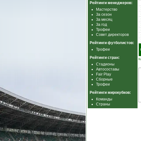
Рейтинги менеджеров:
Мастерство
За сезон
За месяц
За год
Трофеи
Совет директоров
Рейтинги футболистов:
Трофеи
Рейтинги стран:
К
Стадионы
Автосоставы
Fair Play
Сборные
Трофеи
Рейтинги мирокубков:
Команды
Страны