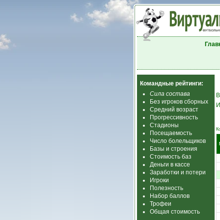
Глав
Командные рейтинги:
Сила состава
В
Без игроков сборных
И
Средний возраст
Прогрессивность
Стадионы
К
Посещаемость
Число болельщиков
Базы и строения
Стоимость баз
Деньги в кассе
Заработки и потери
Игроки
Полезность
Набор баллов
Трофеи
Общая стоимость