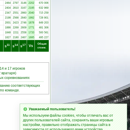
2464
2797
3146
2202
670 006
2404
2810
3167
2195
632 969
2347
2551
2860
2040
715 259
2198
2568
2840
1992
728 901
2001
2423
2746
1878
849 203
1886
2269
2609
1771
481 306
1848
2211
2558
1733
500 561
1827
2180
2467
1695
495 227
Общая
11
14
17
Vs
s
s
s
стоим.
14 и 17 игроков
2 вратаря)
ных соревнованиях
ыванию соответствующих
по команде.
Уважаемый пользователь!
Мы используем файлы cookies, чтобы отличать вас от
других пользователей сайта, сохранять ваши игровые
настройки, правильно отображать страницы сайта в
зависимости от используемого вами устройства.