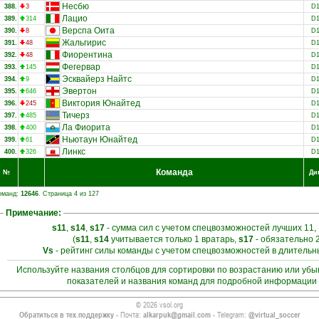
Несбю
388.
3
D
Лацио
389.
314
D
Верспа Оита
390.
8
D
Жальгирис
391.
48
D
Фиорентина
392.
48
D
Фегервар
393.
145
D
Эсквайерз Найтс
394.
9
D
Эвертон
395.
646
D
Виктория Юнайтед
396.
245
D
Тичерз
397.
485
D
Ла Фиорита
398.
400
D
Ньютаун Юнайтед
399.
61
D
Линкс
400.
326
D
Команда
№
Ди
оманд:
12646
. Страница 4 из 127
Примечание:
s11
,
s14
,
s17
- сумма сил с учетом спецвозможностей лучших 11, 
(
s11
,
s14
учитывается только 1 вратарь,
s17
- обязательно 
Vs
- рейтинг силы команды с учетом спецвозможностей в длитель
Используйте названия столбцов для сортировки по возрастанию или уб
показателей и названия команд для подробной информации 
© 2026 vsol.org
Обратиться в тех.поддержку
- Почта:
alkarpuk@gmail.com
- Telegram:
@virtual_soccer