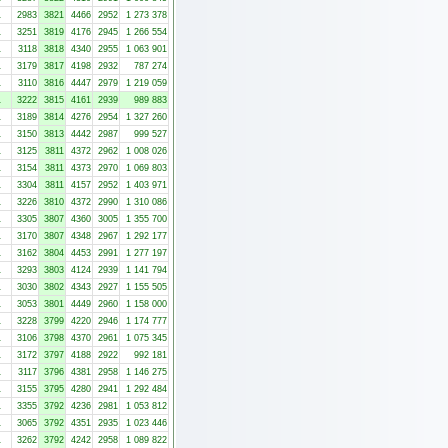
1
2983
3821
4466
2952
1 273 378
1
3251
3819
4176
2945
1 266 554
1
3118
3818
4340
2955
1 063 901
1
3179
3817
4198
2932
787 274
1
3110
3816
4447
2979
1 219 059
1
3222
3815
4161
2939
989 883
1
3189
3814
4276
2954
1 327 260
1
3150
3813
4442
2987
999 527
1
3125
3811
4372
2962
1 008 026
1
3154
3811
4373
2970
1 069 803
1
3304
3811
4157
2952
1 403 971
1
3226
3810
4372
2990
1 310 086
1
3305
3807
4360
3005
1 355 700
1
3170
3807
4348
2967
1 292 177
1
3162
3804
4453
2991
1 277 197
1
3293
3803
4124
2939
1 141 794
1
3030
3802
4343
2927
1 155 505
1
3053
3801
4449
2960
1 158 000
1
3228
3799
4220
2946
1 174 777
1
3106
3798
4370
2961
1 075 345
1
3172
3797
4188
2922
992 181
1
3117
3796
4381
2958
1 146 275
1
3155
3795
4280
2941
1 292 484
1
3355
3792
4236
2981
1 053 812
1
3065
3792
4351
2935
1 023 446
1
3262
3792
4242
2958
1 089 822