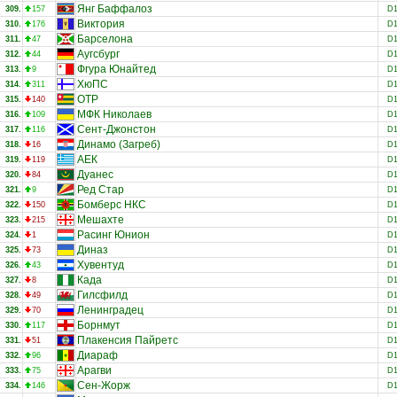
Янг Баффалоз
309.
157
D
Виктория
310.
176
D
Барселона
311.
47
D
Аугсбург
312.
44
D
Фгура Юнайтед
313.
9
D
ХюПС
314.
311
D
ОТР
315.
140
D
МФК Николаев
316.
109
D
Сент-Джонстон
317.
116
D
Динамо (Загреб)
318.
16
D
АЕК
319.
119
D
Дуанес
320.
84
D
Ред Стар
321.
9
D
Бомберс НКС
322.
150
D
Мешахте
323.
215
D
Расинг Юнион
324.
1
D
Диназ
325.
73
D
Хувентуд
326.
43
D
Када
327.
8
D
Гилсфилд
328.
49
D
Ленинградец
329.
70
D
Борнмут
330.
117
D
Плакенсия Пайретс
331.
51
D
Диараф
332.
96
D
Арагви
333.
75
D
Сен-Жорж
334.
146
D