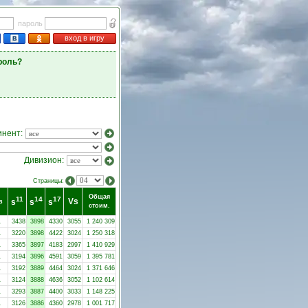
пароль
вход в игру
роль?
инент:
Дивизион:
Страницы:
Общая
11
14
17
Vs
s
s
s
в
стоим.
1
3438
3898
4330
3055
1 240 309
1
3220
3898
4422
3024
1 250 318
1
3365
3897
4183
2997
1 410 929
1
3194
3896
4591
3059
1 395 781
1
3192
3889
4464
3024
1 371 646
1
3124
3888
4636
3052
1 102 614
1
3293
3887
4400
3033
1 148 225
1
3126
3886
4360
2978
1 001 717