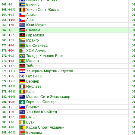
Викингс
362.
1
D
Унион Сент-Жилль
363.
139
D
Арика
364.
33
D
Локо
365.
198
D
Юни-Маунт
366.
56
D
Салаам
367.
9
D
Гор Махиа
368.
67
D
Мранго
369.
63
D
Ви Юнайтед
370.
76
D
УСМ Алжир
371.
50
D
Толедо Колония Ворк
372.
22
D
Мариго
373.
83
D
Тайгерс
374.
179
D
Хенераль Мартин Ледесма
375.
114
D
Пусан ТК
376.
85
D
Вердер
377.
210
D
Имолезе
378.
158
D
Кано
379.
147
D
Мортон Сити Эксельсиор
380.
168
D
Горилла Юниверс
381.
254
D
Бринье
382.
2
D
Уан Лав Юнайтед
383.
99
D
БАТЭ
384.
67
D
Буак
385.
16
D
Каджи Спорт Академи
386.
70
D
Белшина
387.
239
D