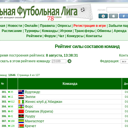
логин
ная
|
Новости
|
Онлайн
|
Правила
|
Опросы
|
Регистрация в игре
|
Забыли па
Расписание
|
Турниры
|
Команды
|
Игроки
|
Трансферы
|
Обмены
|
Аренда
Рейтинги
|
Форум
|
Чат
|
Конкурсы
|
Контакты
Рейтинг силы составов команд
ремя построения рейтинга:
8 августа, 13:38:31
Конт
скать в этом рейтинге команду:
Федерация:
оманд:
12646
. Страница 4 из 127
Команда
№
Ди
Вудлэндс
301.
35
D
Энппи
302.
11
D
Женес клуб д`Абиджан
303.
612
D
Форс
304.
94
D
Олимпик (Курига)
305.
40
D
Ушуру
306.
41
D
Мангаспорт
307.
168
D
Кречет
308.
128
D