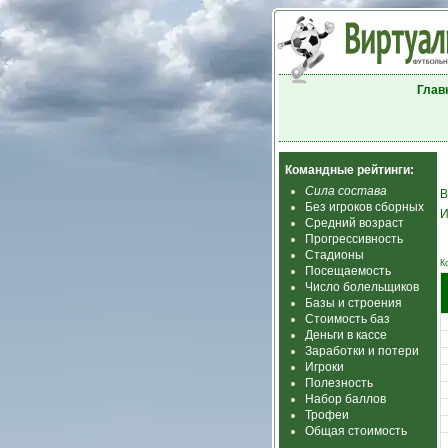
Глав
Командные рейтинги:
Сила состава
В
Без игроков сборных
И
Средний возраст
Прогрессивность
Стадионы
К
Посещаемость
Число болельщиков
Базы и строения
Стоимость баз
Деньги в кассе
Заработки и потери
Игроки
Полезность
Набор баллов
Трофеи
Общая стоимость