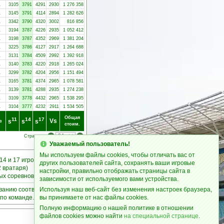
1
3105
3791
4291
2930
1 276 358
1
3145
3791
4114
2894
1 282 626
1
3342
3790
4320
3002
816 856
1
3194
3787
4226
2935
1 052 412
1
3198
3787
4352
2969
1 381 204
1
3225
3786
4127
2917
1 264 688
1
3131
3784
4509
2992
1 392 918
1
3140
3783
4220
2918
1 265 024
1
3299
3782
4204
2956
1 151 494
1
3165
3781
4374
2965
1 078 581
1
3139
3781
4288
2935
1 274 238
1
3109
3778
4432
2965
1 538 295
1
3104
3777
4232
2911
1 534 505
Общая
11
14
17
Vs
s
s
s
в
стоим.
Страницы:
Уважаемый пользователь!
Мы используем файлы cookies, чтобы отличать вас от
14 и 17 игроков
других пользователей сайта, сохранять ваши игровые
2 вратаря)
настройки, правильно отображать страницы сайта в
ных соревнованиях
зависимости от используемого вами устройства.
ыванию соответствующих
Используя наш веб-сайт без изменения настроек браузера,
по команде.
вы принимаете от нас файлы cookies.
Полную информацию о нашей политике в отношении
файлов cookies можно найти
на специальной странице
.