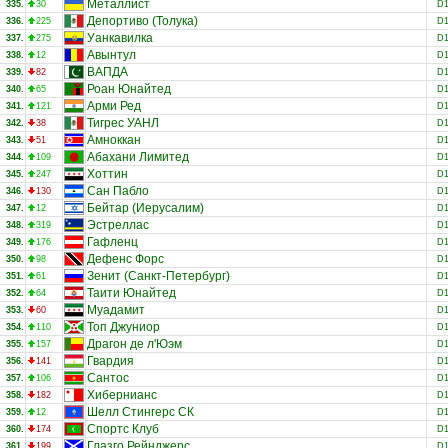
Металлист
335.
30
D
Депортиво (Толука)
336.
225
D
Уанкавилка
337.
275
D
Авынтул
338.
12
D
ВАПДА
339.
82
D
Роан Юнайтед
340.
65
D
Арми Ред
341.
121
D
Тигрес УАНЛ
342.
38
D
Амноккан
343.
51
D
Абахани Лимитед
344.
109
D
Хоттин
345.
247
D
Сан Пабло
346.
130
D
Бейтар (Иерусалим)
347.
12
D
Эстреллас
348.
319
D
Гафленц
349.
176
D
Дефенс Форс
350.
98
D
Зенит (Санкт-Петербург)
351.
61
D
Таити Юнайтед
352.
64
D
Муадамит
353.
60
D
Топ Джуниор
354.
110
D
Драгон де л'Юэм
355.
157
D
Гвардия
356.
141
D
Сантос
357.
106
D
Хибернианс
358.
182
D
Шелл Стингерс СК
359.
12
D
Спортс Клуб
360.
174
D
Глазго Рейнджерс
361.
199
D