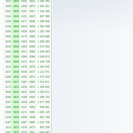
1
3112
3853
4531
3011
1 240 783
1
3208
3851
4300
2975
1 393 351
1
3181
3850
4297
2967
1 140 290
1
3141
3849
4151
2922
967 586
1
3159
3849
4477
3008
1 198 936
1
3184
3849
4444
3009
1 360 548
1
3204
3849
4538
3036
1 205 769
1
3300
3849
4176
2966
1 016 996
1
3218
3848
4404
3004
1 399 450
1
3343
3848
4262
2999
1 570 283
1
3161
3846
4317
2966
1 246 663
1
3201
3846
4284
2968
1 049 873
1
3302
3845
4371
3017
1 108 708
1
3114
3843
4379
2970
1 290 505
1
3207
3838
4543
3037
1 113 571
1
3166
3838
4352
2974
1 370 335
1
3202
3837
4287
2966
1 310 671
1
3173
3833
4335
2970
1 354 600
1
3030
3833
4422
2956
1 035 871
1
3296
3831
4186
2963
1 188 702
1
3187
3830
4254
2952
1 077 659
1
3295
3830
4147
2953
909 861
1
3326
3826
4171
2965
1 095 125
1
3129
3826
4306
2949
852 768
1
3187
3825
4287
2960
1 025 706
1
3114
3823
4376
2973
850 206
1
3287
3822
4310
2991
1 006 845