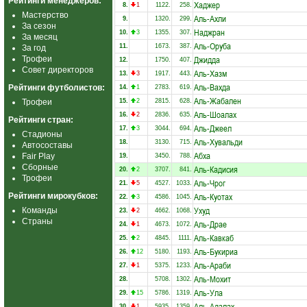
Рейтинги менеджеров:
Хаджер
8.
1
1122.
258.
Мастерство
Аль-Ахли
9.
1320.
299.
За сезон
Наджран
10.
3
1355.
307.
За месяц
Аль-Оруба
11.
1673.
387.
За год
Джидда
Трофеи
12.
1750.
407.
Совет директоров
Аль-Хазм
13.
3
1917.
443.
Аль-Вахда
Рейтинги футболистов:
14.
1
2783.
619.
Аль-Жабален
Трофеи
15.
2
2815.
628.
Аль-Шоалах
16.
2
2836.
635.
Рейтинги стран:
Аль-Джеел
17.
3
3044.
694.
Стадионы
Аль-Хувальди
18.
3130.
715.
Автосоставы
Абха
Fair Play
19.
3450.
788.
Сборные
Аль-Кадисия
20.
2
3707.
841.
Трофеи
Аль-Чрог
21.
5
4527.
1033.
Аль-Куотах
Рейтинги мирокубков:
22.
3
4586.
1045.
Ухуд
Команды
23.
2
4662.
1068.
Страны
Аль-Драе
24.
1
4673.
1072.
Аль-Кавкаб
25.
2
4845.
1111.
Аль-Букириа
26.
12
5180.
1193.
Аль-Араби
27.
1
5375.
1233.
Аль-Мохит
28.
5708.
1302.
Аль-Ула
29.
15
5786.
1319.
Аль-Адалах
30.
1
5935.
1359.