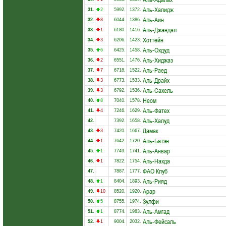
Аль-Халидж
31.
2
5992.
1372.
Аль-Аин
32.
8
6044.
1386.
Аль-Джандал
33.
1
6180.
1416.
Хоттейн
34.
3
6206.
1423.
Аль-Охдуд
35.
6
6425.
1458.
Аль-Хиджаз
36.
2
6551.
1476.
Аль-Раед
37.
7
6718.
1522.
Аль-Драйх
38.
3
6773.
1533.
Аль-Сахель
39.
3
6792.
1536.
Неом
40.
8
7040.
1578.
Аль-Фатех
41.
4
7246.
1629.
Аль-Халуд
42.
7392.
1658.
Дамак
43.
3
7420.
1667.
Аль-Батэн
44.
1
7642.
1720.
Аль-Анвар
45.
1
7749.
1741.
Аль-Нахда
46.
1
7822.
1754.
ФАО Клуб
47.
7887.
1777.
Аль-Рияд
48.
1
8404.
1893.
Арар
49.
10
8520.
1920.
Зулфи
50.
5
8755.
1974.
Аль-Амгад
51.
1
8774.
1983.
Аль-Фейсаль
52.
1
9004.
2032.