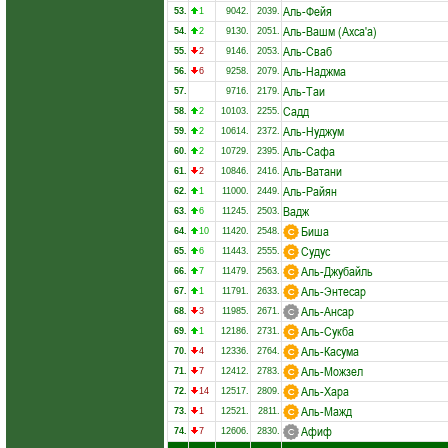
Аль-Фейя
53.
1
9042.
2039.
Аль-Вашм (Ахса'а)
54.
2
9130.
2051.
Аль-Сваб
55.
2
9146.
2053.
Аль-Наджма
56.
6
9258.
2079.
Аль-Таи
57.
9716.
2179.
Садд
58.
2
10103.
2255.
Аль-Нуджум
59.
2
10614.
2372.
Аль-Сафа
60.
2
10729.
2395.
Аль-Ватани
61.
2
10846.
2416.
Аль-Райян
62.
1
11000.
2449.
Вадж
63.
6
11245.
2503.
Биша
64.
10
11420.
2548.
Судус
65.
6
11443.
2555.
Аль-Джубайль
66.
7
11479.
2563.
Аль-Энтесар
67.
1
11791.
2633.
Аль-Ансар
68.
3
11985.
2671.
Аль-Сукба
69.
1
12186.
2731.
Аль-Касума
70.
4
12336.
2764.
Аль-Можзел
71.
7
12412.
2783.
Аль-Хара
72.
14
12517.
2809.
Аль-Мажд
73.
1
12521.
2811.
Афиф
74.
7
12606.
2830.