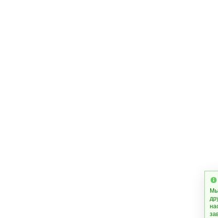
Мы
др
на
за