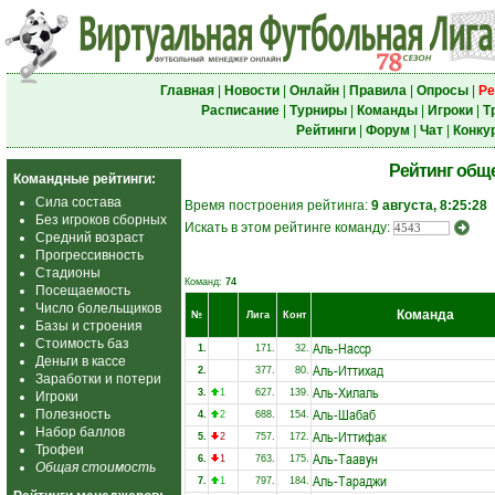
Главная
|
Новости
|
Онлайн
|
Правила
|
Опросы
|
Ре
Расписание
|
Турниры
|
Команды
|
Игроки
|
Т
Рейтинги
|
Форум
|
Чат
|
Конку
Рейтинг общ
Командные рейтинги:
Сила состава
Время построения рейтинга:
9 августа, 8:25:28
Без игроков сборных
Искать в этом рейтинге команду:
Средний возраст
Прогрессивность
Стадионы
Команд:
74
Посещаемость
Число болельщиков
Команда
№
Лига
Конт
Базы и строения
Стоимость баз
Аль-Насср
1.
171.
32.
Деньги в кассе
Аль-Иттихад
2.
377.
80.
Заработки и потери
Аль-Хилаль
3.
1
627.
139.
Игроки
Аль-Шабаб
Полезность
4.
2
688.
154.
Набор баллов
Аль-Иттифак
5.
2
757.
172.
Трофеи
Аль-Таавун
6.
1
763.
175.
Общая стоимость
Аль-Тараджи
7.
1
797.
184.