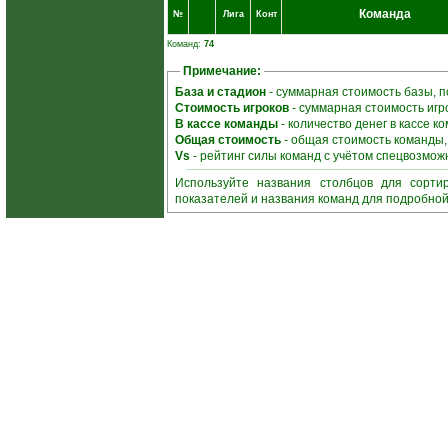
Команда
№
Лига
Конт
Команд:
74
Примечание:
База и стадион
- суммарная стоимость базы, 
Стоимость игроков
- суммарная стоимость игр
В кассе команды
- количество денег в кассе 
Общая стоимость
- общая стоимость команды
Vs
- рейтинг силы команд с учётом спецвозмож
Используйте названия столбцов для сорти
показателей и названия команд для подробно