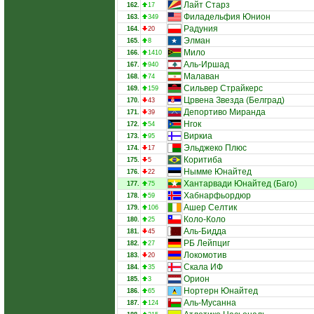
Лайт Старз
162.
17
Филадельфия Юнион
163.
349
Радуния
164.
20
Элман
165.
8
Мило
166.
1410
Аль-Иршад
167.
940
Малаван
168.
74
Сильвер Страйкерс
169.
159
Црвена Звезда (Белград)
170.
43
Депортиво Миранда
171.
39
Нгок
172.
54
Виркиа
173.
95
Эльджеко Плюс
174.
17
Коритиба
175.
5
Нымме Юнайтед
176.
22
Хантарвади Юнайтед (Баго)
177.
75
Хабнарфьордюр
178.
59
Ашер Селтик
179.
106
Коло-Коло
180.
25
Аль-Бидда
181.
45
РБ Лейпциг
182.
27
Локомотив
183.
20
Скала ИФ
184.
35
Орион
185.
3
Нортерн Юнайтед
186.
65
Аль-Мусанна
187.
124