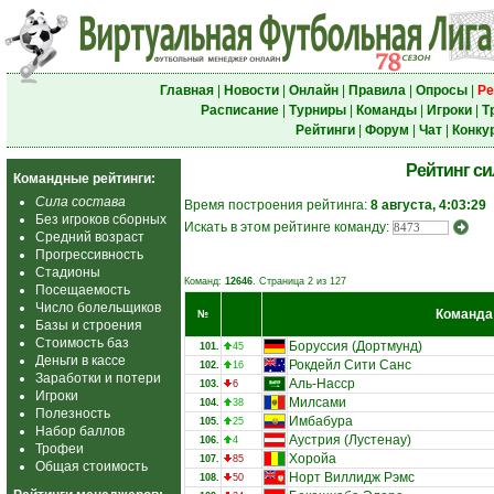
Главная
|
Новости
|
Онлайн
|
Правила
|
Опросы
|
Ре
Расписание
|
Турниры
|
Команды
|
Игроки
|
Т
Рейтинги
|
Форум
|
Чат
|
Конку
Рейтинг с
Командные рейтинги:
Сила состава
Время построения рейтинга:
8 августа, 4:03:29
Без игроков сборных
Искать в этом рейтинге команду:
Средний возраст
Прогрессивность
Стадионы
Команд:
12646
. Страница 2 из 127
Посещаемость
Число болельщиков
Команда
№
Базы и строения
Стоимость баз
Боруссия (Дортмунд)
101.
45
Деньги в кассе
Рокдейл Сити Санс
102.
16
Заработки и потери
Аль-Насср
103.
6
Игроки
Милсами
104.
38
Полезность
Имбабура
105.
25
Набор баллов
Аустрия (Лустенау)
106.
4
Трофеи
Хоройа
107.
85
Общая стоимость
Норт Виллидж Рэмс
108.
50