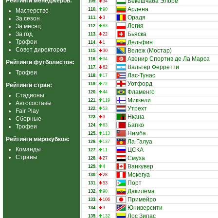
Рейтинги менеджеров:
Бекешчаба Элоре
109.
34
Ардена
110.
90
Мастерство
Орадя
За сезон
111.
3
Легия
За месяц
112.
83
За год
Бьяска
113.
22
Трофеи
Дельфин
114.
1
Совет директоров
Вележ (Мостар)
115.
30
Авенир Спортив де Ла Марса
116.
94
Рейтинги футболистов:
Вальтер Ферретти
117.
62
Трофеи
Лас-Тунас
118.
17
Уотфорд
119.
72
Рейтинги стран:
Фламенго
120.
44
Стадионы
Миккели
121.
119
Автосоставы
Утрехт
122.
53
Fair Play
Нкана
123.
9
Сборные
Бапко
124.
63
Трофеи
Нимба
125.
113
Рейтинги мирокубков:
Ла Галуа
126.
137
Команды
ЦСКА
127.
11
Страны
Смуха
128.
27
Ванкувер
129.
4
Мокегуа
130.
28
Порт
131.
53
Дакилема
132.
90
Примейро
133.
106
Юниверсити
134.
3
Лос Зипас
135.
132