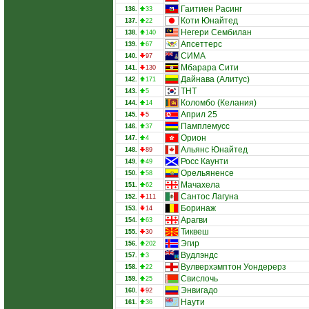
Гаитиен Расинг
136.
33
Коти Юнайтед
137.
22
Негери Сембилан
138.
140
Апсеттерс
139.
67
СИМА
140.
97
Мбарара Сити
141.
130
Дайнава (Алитус)
142.
171
ТНТ
143.
5
Коломбо (Келания)
144.
14
Април 25
145.
5
Памплемусс
146.
37
Орион
147.
4
Альянс Юнайтед
148.
89
Росс Каунти
149.
49
Орельяненсе
150.
58
Мачахела
151.
62
Сантос Лагуна
152.
111
Боринаж
153.
14
Арагви
154.
63
Тиквеш
155.
30
Эгир
156.
202
Вудлэндс
157.
3
Вулверхэмптон Уондерерз
158.
22
Свислочь
159.
25
Энвигадо
160.
92
Наути
161.
36