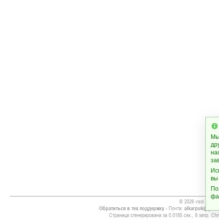
Мы
др
на
за
Ис
вы
По
фа
© 2026 vsol.org
Обратиться в тех.поддержку
- Почта:
alkarpuk@gmai
Страница сгенерирована за 0.0185 сек., 8 запр. Chr