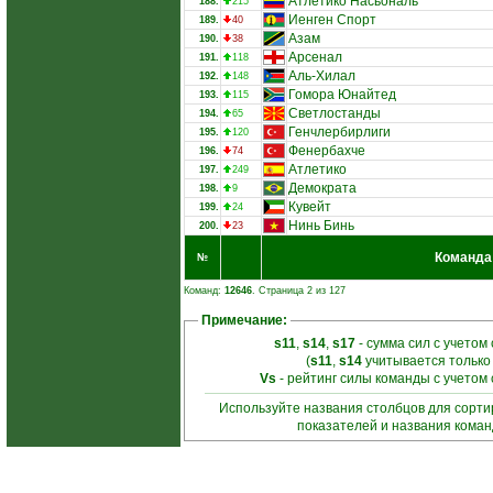
Атлетико Насьональ
188.
215
Иенген Спорт
189.
40
Азам
190.
38
Арсенал
191.
118
Аль-Хилал
192.
148
Гомора Юнайтед
193.
115
Светлостанды
194.
65
Генчлербирлиги
195.
120
Фенербахче
196.
74
Атлетико
197.
249
Демократа
198.
9
Кувейт
199.
24
Нинь Бинь
200.
23
Команда
№
Команд:
12646
. Страница 2 из 127
Примечание:
s11
,
s14
,
s17
- сумма сил с учетом
(
s11
,
s14
учитывается только
Vs
- рейтинг силы команды с учетом
Используйте названия столбцов для сорт
показателей и названия кома