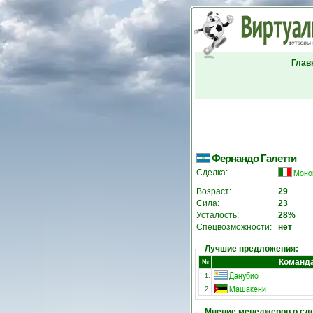
Глав
Фернандо Галетти
Моно
Сделка:
Возраст:
29
Сила:
23
Усталость:
28%
Спецвозможности:
нет
Лучшие предложения:
Команд
№
Данубио
1.
Машакени
2.
Мнение менеджеров о сд