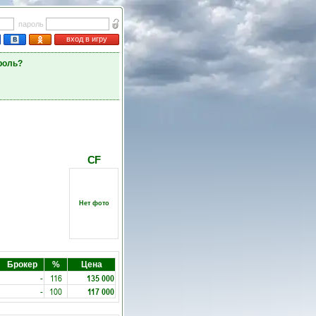
пароль
вход в игру
роль?
CF
Нет фото
Брокер
%
Цена
-
116
135 000
-
100
117 000