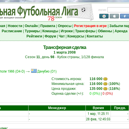
логин
ная
|
Новости
|
Онлайн
|
Правила
|
Опросы
|
Регистрация в игре
|
Забыли па
Расписание
|
Турниры
|
Команды
|
Игроки
|
Трансферы
|
Обмены
|
Аренда
Рейтинги
|
Форум
|
Чат
|
Конкурсы
|
Контакты
Трансферная сделка
1 марта 2008
Сезон
11
, день
98
- Кубок страны, 1/128 финала
поли 1966 (D4-D)
→
Данубио (D1)
Стоимость игрока:
116 000
Минимальная цена:
116 000
(
100%
)
Цена продажи:
135 000
(
116%
)
Оценка сделки (+/-):
0 (0%)
|
0 (0%)
а
Менеджер
Время
Предв.
-
1 мар, 11:25:11
-
-
28 фев, 12:45:03
-
елке: