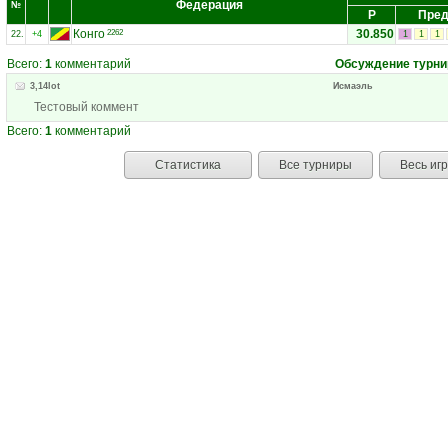
Федерация
№
Р
Пред
Конго
30.850
2262
22.
+4
1
1
1
Всего:
1
комментарий
Обсуждение турни
3,14lot
Исмаэль
Тестовый коммент
Всего:
1
комментарий
Статистика
Все турниры
Весь иг