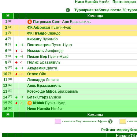
Нико Никойа
Нкейи
-
Понтенегрин
Турнирная таблица после 30 туро
М
Команда
1
(1)
Патронаж Сент-Анн
Браззавиль
2
(2)
ФК Африкан
Пуэнт-Нуар
3
(3)
ФК Нгандо
Овандо
4
(4)
Кибангу
Лубомбо
5
(6)
Понтенегрин
Пуэнт-Нуар
+1
6
(5)
Исмаэль
Импфондо
-1
7
(8)
Пижон Вер
Пуэнт-Нуар
+1
8
(7)
Полис
Браззавиль
-1
9
(10)
Академия
Диата
+1
10
(9)
Отохо
Ойо
-1
11
(11)
Леопардс
Долизи
12
(12)
Аякс Браззиавиль
13
(13)
Котоко де Мфоа
Браззавиль
14
(15)
Блэк Старз
Буэнза
+1
15
(14)
КНФФ
Пуэнт-Нуар
-1
16
(16)
Нико Никойа
Нкейи
М
Команда
- вышла в Лигу чемпионов Африки
- вышла
Рейтинг мирокубко
Начало 74-