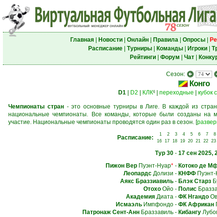
Главная
|
Новости
|
Онлайн
|
Правила
|
Опросы
|
Ре
Расписание
|
Турниры
|
Команды
|
Игроки
|
Т
Рейтинги
|
Форум
|
Чат
|
Конку
Сезон:
Конго
D1
|
D2
|
КЛК
|
переходные
|
кубок 
6
Чемпионаты стран
- это основные турниры в Лиге. В каждой из стран
национальные чемпионаты. Все команды, которые были созданы на м
участие. Национальные чемпионаты проводятся один раз в сезон.
[
развер
1
2
3
4
5
6
7
8
Расписание:
16
17
18
19
20
21
22
23
Тур 30
-
17 сен 2025, 
Пижон Вер
Пуэнт-Нуар
*
-
Котоко де М
Леопардс
Долизи
-
КНФФ
Пуэнт-
Аякс Браззиавиль
-
Блэк Старз
Б
Отохо
Ойо
-
Полис
Бразза
Академия
Диата
-
ФК Нгандо
Ов
Исмаэль
Импфондо
-
ФК Африкан
Патронаж Сент-Анн
Браззавиль
-
Кибангу
Лубо