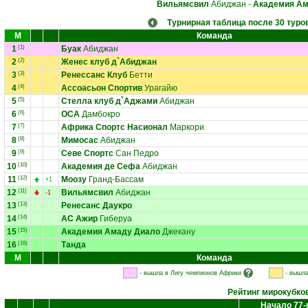
Вильямсвил
Абиджан
-
Академия Ам
Турнирная таблица после 30 туро
М
Команда
1
(1)
Буак
Абиджан
2
(2)
Женес клуб д`Абиджан
3
(3)
Ренессанс Клуб
Бетти
4
(4)
Ассоасьон Спортив
Урагайю
5
(5)
Стелла клуб д`Аджами
Абиджан
6
(6)
ОСА
Дамбокро
7
(7)
Африка Спортс Насионал
Маркори
8
(8)
Мимосас
Абиджан
9
(9)
Севе Спортс
Сан Педро
10
(10)
Академия де Сефа
Абиджан
11
(12)
Моозу
Гранд-Бассам
+1
12
(11)
Вильямсвил
Абиджан
-1
13
(13)
Ренесанс Даукро
14
(14)
АС Ажир
Гиберуа
15
(15)
Академия Амаду Диало
Джекану
16
(16)
Танда
М
Команда
- вышла в Лигу чемпионов Африки
- вышла
Рейтинг мирокубко
Начало 77-