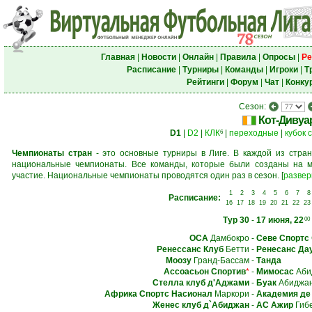
Главная
|
Новости
|
Онлайн
|
Правила
|
Опросы
|
Ре
Расписание
|
Турниры
|
Команды
|
Игроки
|
Т
Рейтинги
|
Форум
|
Чат
|
Конку
Сезон:
Кот-Дивуа
D1
|
D2
|
КЛК
|
переходные
|
кубок 
6
Чемпионаты стран
- это основные турниры в Лиге. В каждой из стран
национальные чемпионаты. Все команды, которые были созданы на м
участие. Национальные чемпионаты проводятся один раз в сезон.
[
развер
1
2
3
4
5
6
7
8
Расписание:
16
17
18
19
20
21
22
23
Тур 30
-
17 июня, 22
00
ОСА
Дамбокро
-
Севе Спортс
Ренессанс Клуб
Бетти
-
Ренесанс Да
Моозу
Гранд-Бассам
-
Танда
Ассоасьон Спортив
*
-
Мимосас
Аби
Стелла клуб д'Аджами
-
Буак
Абиджа
Африка Спортс Насионал
Маркори
-
Академия де
Женес клуб д`Абиджан
-
АС Ажир
Гиб