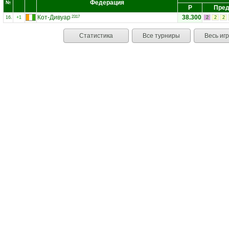
Федерация
№
Р
Пред
Кот-Дивуар
38.300
2317
16.
+1
2
2
2
Статистика
Все турниры
Весь иг