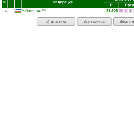
Федерация
№
Р
Пред
Узбекистан
51.605
2761
2.
Г
Г
Г
Статистика
Все турниры
Весь иг