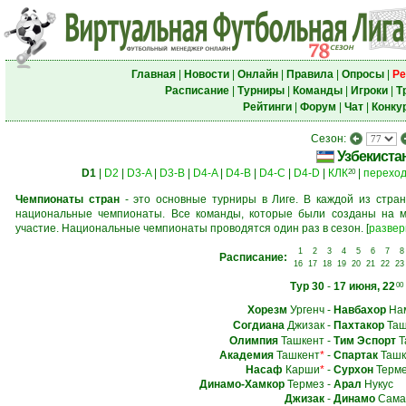
Главная
|
Новости
|
Онлайн
|
Правила
|
Опросы
|
Ре
Расписание
|
Турниры
|
Команды
|
Игроки
|
Т
Рейтинги
|
Форум
|
Чат
|
Конку
Сезон:
Узбекиста
D1
|
D2
|
D3-A
|
D3-B
|
D4-A
|
D4-B
|
D4-C
|
D4-D
|
КЛК
|
перехо
20
Чемпионаты стран
- это основные турниры в Лиге. В каждой из стран
национальные чемпионаты. Все команды, которые были созданы на м
участие. Национальные чемпионаты проводятся один раз в сезон.
[
развер
1
2
3
4
5
6
7
8
Расписание:
16
17
18
19
20
21
22
23
Тур 30
-
17 июня, 22
00
Хорезм
Ургенч
-
Навбахор
Нам
Согдиана
Джизак
-
Пахтакор
Таш
Олимпия
Ташкент
-
Тим Эспорт
Т
Академия
Ташкент
*
-
Спартак
Ташк
Насаф
Карши
*
-
Сурхон
Терм
Динамо-Хамкор
Термез
-
Арал
Нукус
Джизак
-
Динамо
Сама