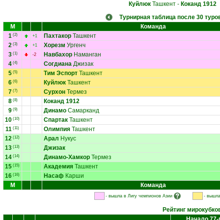
Куйлюк
Ташкент
-
Коканд 1912
Турнирная таблица после 30 туро
М
Команда
1
(2)
Пахтакор
Ташкент
+1
2
(3)
Хорезм
Ургенч
+1
3
(1)
Навбахор
Наманган
-2
4
(4)
Согдиана
Джизак
5
(5)
Тим Эспорт
Ташкент
6
(6)
Куйлюк
Ташкент
7
(7)
Сурхон
Термез
8
(8)
Коканд 1912
9
(9)
Динамо
Самарканд
10
(10)
Спартак
Ташкент
11
(11)
Олимпия
Ташкент
12
(12)
Арал
Нукус
13
(13)
Джизак
14
(14)
Динамо-Хамкор
Термез
15
(15)
Академия
Ташкент
16
(16)
Насаф
Карши
М
Команда
- вышла в Лигу чемпионов Азии
- вышла
Рейтинг мирокубко
Начало 77-