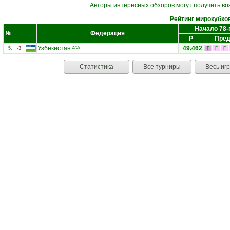
Авторы интересных обзоров могут получить во
Рейтинг мирокубко
Начало 78-
Федерация
№
Р
Пред
Узбекистан
49.462
2759
5.
-3
Г
Г
Г
Статистика
Все турниры
Весь иг