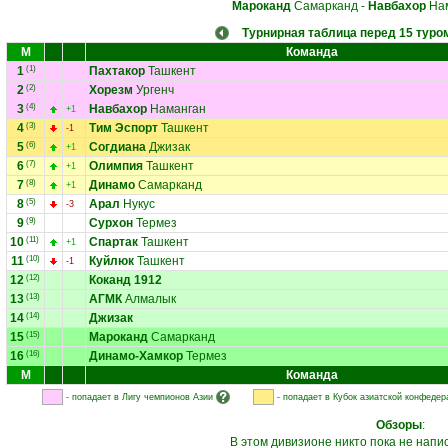
Мароканд
Самарканд
-
Навбахор
Нам
Турнирная таблица перед 15 туро
М
Команда
1
(1)
Пахтакор
Ташкент
2
(2)
Хорезм
Ургенч
3
(4)
Навбахор
Наманган
+1
4
(3)
Тим Эспорт
Ташкент
-1
5
(6)
Согдиана
Джизак
+1
6
(7)
Олимпия
Ташкент
+1
7
(8)
Динамо
Самарканд
+1
8
(5)
Арал
Нукус
-3
9
(9)
Сурхон
Термез
10
(11)
Спартак
Ташкент
+1
11
(10)
Куйлюк
Ташкент
-1
12
(12)
Коканд 1912
13
(13)
АГМК
Алмалык
14
(14)
Джизак
15
(15)
Мароканд
Самарканд
16
(16)
Динамо-Хамкор
Термез
М
Команда
- попадает в Лигу чемпионов Азии
- попадает в Кубок азиатской конфедер
Обзоры
:
В этом дивизионе никто пока не напи