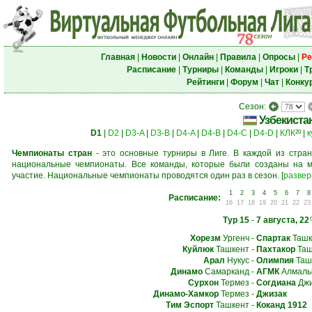
Главная
|
Новости
|
Онлайн
|
Правила
|
Опросы
|
Ре
Расписание
|
Турниры
|
Команды
|
Игроки
|
Т
Рейтинги
|
Форум
|
Чат
|
Конку
Сезон:
Узбекиста
D1
|
D2
|
D3-A
|
D3-B
|
D4-A
|
D4-B
|
D4-C
|
D4-D
|
КЛК
|
к
20
Чемпионаты стран
- это основные турниры в Лиге. В каждой из стран
национальные чемпионаты. Все команды, которые были созданы на м
участие. Национальные чемпионаты проводятся один раз в сезон.
[
развер
1
2
3
4
5
6
7
8
Расписание:
16
17
18
19
20
21
22
23
Тур 15
-
7 августа, 22
Хорезм
Ургенч
-
Спартак
Ташк
Куйлюк
Ташкент
-
Пахтакор
Таш
Арал
Нукус
-
Олимпия
Таш
Динамо
Самарканд
-
АГМК
Алмалы
Сурхон
Термез
-
Согдиана
Джи
Динамо-Хамкор
Термез
-
Джизак
Тим Эспорт
Ташкент
-
Коканд 1912