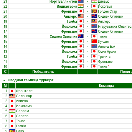
23
Норт Веллингтон
-
Динамо
22
Индиан Бэнк
-
Йокогама
21
Фронтале
-
Голден Стар
20
Антлерс
-
Сидней Олимпик
19
Гамба
-
Антлерс
18
Йокогама
-
Нгаруавахиа Юнайтед
17
Фронтале
-
Сидней Олимпик
16
Сидней Олимпик
-
Токио
15
Фронтале
-
Лундин
14
Фронтале
-
Айленд Бэй
13
Йокогама
-
Омия Ардия
12
Гамба
-
Тринита
11
Йокогама
-
Фронтале
10
Фронтале
-
Токио
*
С
Победитель
Проиг
Сводная таблица турнира:
М
Команда
1.
Фронтале
2.
Селангор
3.
Ависпа
4.
Йокогама
5.
Саразм
6.
Сересо
7.
Токио
8.
Гамба
9.
Бако