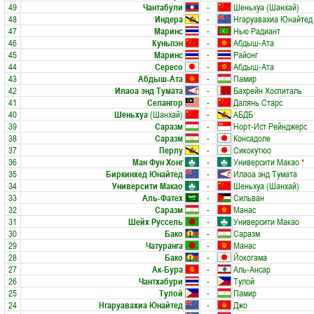
49
Чантабули
-
Шеньхуа (Шанхай)
48
Индера
-
Нгаруавахиа Юнайтед
47
Маринс
-
Нью Радиант
46
Куньпэн
-
Абдыш-Ата
45
Маринс
-
Районг
44
Сересо
-
Абдыш-Ата
43
Абдыш-Ата
-
Памир
42
Илаоа энд Тумата
-
Бахрейн Хоспиталь
41
Селангор
-
Далянь Старс
40
Шеньхуа
(Шанхай)
-
АБДБ
39
Саразм
-
Норт-Ист Рейнджерс
38
Саразм
-
Консадоле
37
Перлу
-
Сикокутюо
36
Ман Фун Хонг
-
Университи Макао
*
35
Биркинхед Юнайтед
-
Илаоа энд Тумата
34
Университи Макао
-
Шеньхуа (Шанхай)
33
Аль-Фатех
-
Сильван
32
Саразм
-
Манас
31
Шейх Руссель
-
Университи Макао
30
Бако
-
Саразм
29
Чатуранга
-
Манас
28
Бако
-
Йокогама
27
Ак-Бура
-
Аль-Ансар
26
Чантхабури
-
Тулой
25
Тулой
-
Памир
24
Нгаруавахиа Юнайтед
-
Джо