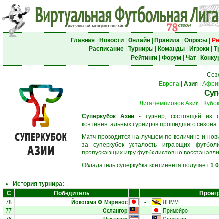
Главная
|
Новости
|
Онлайн
|
Правила
|
Опросы
|
Ре
Расписание
|
Турниры
|
Команды
|
Игроки
|
Т
Рейтинги
|
Форум
|
Чат
|
Конку
Сез
Европа
|
Азия
|
Афри
Суп
Лига чемпионов Азии
|
Кубок
Суперкубок Азии
- турнир, состоящий из о
континентальных турниров прошедшего сезона
Матч проводится на лучшем по величине и нов
за суперкубок усталость играющих футбол
пропускающих игру футболистов не восстанавли
Обладатель суперкубка континента получает
1 
История турнира:
С
Победитель
Проиг
78
Йокогама Ф-Маринос
-
ДПММ
77
Селангор
-
Примейро
76
Пахтакор
-
Селангор