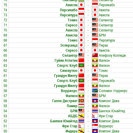
75
Ависпа
-
Персикабо
74
Персикабо
-
Ависпа
73
Персипура
-
Ависпа
72
Токио
-
Селангор
71
Сересо
-
Селангор
70
Ависпа
-
Селангор
69
Ависпа
-
БРМ
68
Токио
-
Персипура
67
Эсперанца
-
Перак
66
Сересо
-
Ависпа
65
Селангор
-
Апифооу Колледж
64
Гуйян Атлетик
-
Фалкон
63
Спортс Клуб
-
Фалкон
62
Сикокутюо
-
Токио
61
Гуандун Минту
-
Перак
60
Спортс Клуб
-
Персикабо
59
Гуандун Минту
-
Фалкон
58
Ворриорс
-
Соломон Уорриорс
57
Фалкон
-
БРМ
56
Галле Дистрикт
-
Компонг Дева
55
Памир
-
Фалкон
54
БРМ
-
Бангкок Юнайтед
53
АБДБ
-
Фри Стар
52
Бангкок Юнайтед
-
Компонг Дева
51
Фри Стар
-
Ворриорс
50
Индера
-
Компонг Дева