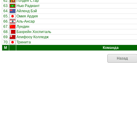
62.
Голден Стар
63.
Нью Радиант
64.
Айленд Бэй
65.
Омия Ардия
66.
Аль-Ансар
67.
Лундин
68.
Бахрейн Хоспиталь
69.
Апифооу Колледж
70.
Тринита
М
Команда
Назад