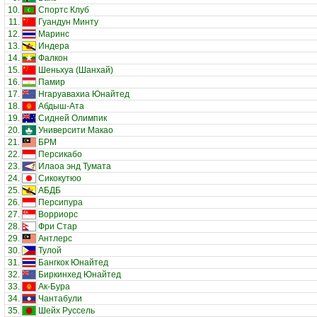
10.
Спортс Клуб
11.
Гуандун Минту
12.
Маринс
13.
Индера
14.
Фалкон
15.
Шеньхуа (Шанхай)
16.
Памир
17.
Нгаруавахиа Юнайтед
18.
Абдыш-Ата
19.
Сидней Олимпик
20.
Университи Макао
21.
БРМ
22.
Персикабо
23.
Илаоа энд Тумата
24.
Сикокутюо
25.
АБДБ
26.
Персипура
27.
Ворриорс
28.
Фри Стар
29.
Антлерс
30.
Тулой
31.
Бангкок Юнайтед
32.
Биркинхед Юнайтед
33.
Ак-Бура
34.
Чантабули
35.
Шейх Руссель