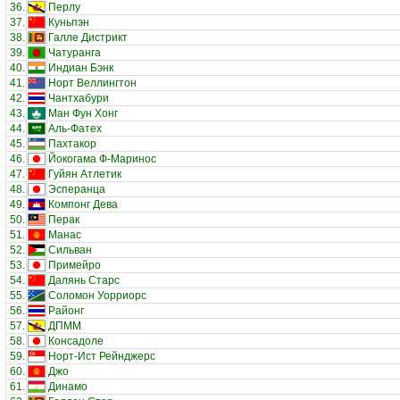
36.
Перлу
37.
Куньпэн
38.
Галле Дистрикт
39.
Чатуранга
40.
Индиан Бэнк
41.
Норт Веллингтон
42.
Чантхабури
43.
Ман Фун Хонг
44.
Аль-Фатех
45.
Пахтакор
46.
Йокогама Ф-Маринос
47.
Гуйян Атлетик
48.
Эсперанца
49.
Компонг Дева
50.
Перак
51.
Манас
52.
Сильван
53.
Примейро
54.
Далянь Старс
55.
Соломон Уорриорс
56.
Районг
57.
ДПММ
58.
Консадоле
59.
Норт-Ист Рейнджерс
60.
Джо
61.
Динамо