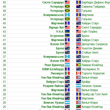
50
Сиэтл Саундерс
-
Барбадос Дефенс Фор
49
Уотерхаус
-
Саванна Тайджерс
48
Уотерхаус
-
Гальехо
47
Комуникасьонс
-
Мартиник
46
Уотерхаус
-
Гальехо
45
Мартиник
-
Хайрун Старз
44
Ларедо Хит
-
Сиэтл Саундерс
43
У.Н.А.
-
Уайт Плайнс
42
Эстреллас
-
Бронз
41
Мартиник
-
Хайрун Старз
40
Вэлли 559
-
Депортиво Саприсса
39
Бронз
-
Хьюстон Динамо
38
Бронз
-
Стэйшн Хилл
37
Комуникасьонс
-
Бронз
36
Вэлли 559
-
Хайрун Старз
35
Реал Хувентуд
-
Ламаха Юнайтед
34
ЮВИ Блэкбердс
-
Экспериенс XI
33
Пионерос
-
Торонто Хорватия
32
Уан Лав Юнайтед
-
Вилья-Клара
31
Хайрун Старз
-
Брэйдс
30
Роаринг Лайонс
-
Хенесис Уракан
29
Мартиник
-
Вилья-Клара
28
Уан Лав Юнайтед
-
Прайд оф Голл Хилл
27
Уан Лав Юнайтед
-
Мартиник
26
Хенесис Уракан
-
Вилья-Клара
25
Уан Лав Юнайтед
-
Конари Юнайтед