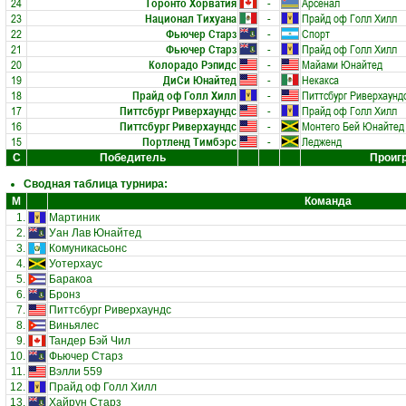
24
Торонто Хорватия
-
Арсенал
23
Национал Тихуана
-
Прайд оф Голл Хилл
22
Фьючер Старз
-
Спорт
21
Фьючер Старз
-
Прайд оф Голл Хилл
20
Колорадо Рэпидс
-
Майами Юнайтед
19
ДиСи Юнайтед
-
Некакса
18
Прайд оф Голл Хилл
-
Питтсбург Риверхаунд
17
Питтсбург Риверхаундс
-
Прайд оф Голл Хилл
16
Питтсбург Риверхаундс
-
Монтего Бей Юнайтед
15
Портленд Тимбэрс
-
Ледженд
С
Победитель
Проиг
Сводная таблица турнира:
М
Команда
1.
Мартиник
2.
Уан Лав Юнайтед
3.
Комуникасьонс
4.
Уотерхаус
5.
Баракоа
6.
Бронз
7.
Питтсбург Риверхаундс
8.
Виньялес
9.
Тандер Бэй Чил
10.
Фьючер Старз
11.
Вэлли 559
12.
Прайд оф Голл Хилл
13.
Хайрун Старз