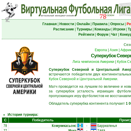
Главная
|
Новости
|
Онлайн
|
Правила
|
Опросы
|
Ре
Расписание
|
Турниры
|
Команды
|
Игроки
|
Т
Рейтинги
|
Форум
|
Чат
|
Конку
Сез
Европа
|
Азия
|
Афри
Суперкубок Север
Лига чемпионов Америки
|
Кубок С
Суперкубок Северной и Центральной Амер
встречаются победители двух континентальны
Кубок Северной и Центральной Америки
.
Матч проводится на лучшем по величине и нов
за суперкубок усталость играющих футбол
пропускающих игру футболистов не восстанавли
Обладатель суперкубка континента получает
1 
История турнира:
С
Победитель
Проиг
78
Комуникасьонс
-
Барриаленья
77
Мока
-
ТАКА