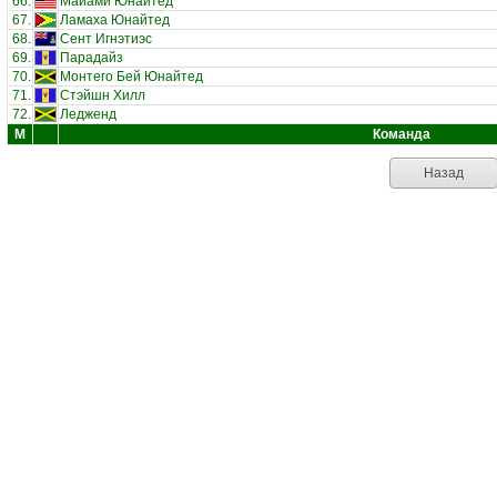
66.
Майами Юнайтед
67.
Ламаха Юнайтед
68.
Сент Игнэтиэс
69.
Парадайз
70.
Монтего Бей Юнайтед
71.
Стэйшн Хилл
72.
Ледженд
М
Команда
Назад