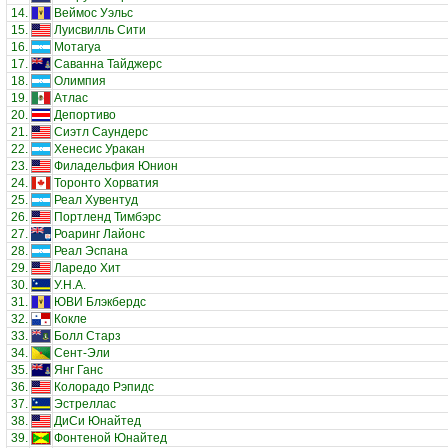
14.
Веймос Уэльс
15.
Луисвилль Сити
16.
Мотагуа
17.
Саванна Тайджерс
18.
Олимпия
19.
Атлас
20.
Депортиво
21.
Сиэтл Саундерс
22.
Хенесис Уракан
23.
Филадельфия Юнион
24.
Торонто Хорватия
25.
Реал Хувентуд
26.
Портленд Тимбэрс
27.
Роаринг Лайонс
28.
Реал Эспана
29.
Ларедо Хит
30.
У.Н.А.
31.
ЮВИ Блэкбердс
32.
Кокле
33.
Болл Старз
34.
Сент-Эли
35.
Янг Ганс
36.
Колорадо Рэпидс
37.
Эстреллас
38.
ДиСи Юнайтед
39.
Фонтеной Юнайтед