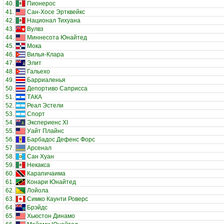
40.
Пионерос
41.
Сан-Хосе Эртквейкс
42.
Национал Тихуана
43.
Вулвз
44.
Миннесота Юнайтед
45.
Мока
46.
Вилья-Клара
47.
Элит
48.
Гальехо
49.
Барриаленья
50.
Депортиво Саприсса
51.
ТАКА
52.
Реал Эстели
53.
Спорт
54.
Экспериенс XI
55.
Уайт Плайнс
56.
Барбадос Дефенс Форс
57.
Арсенал
58.
Сан Хуан
59.
Некакса
60.
Карапичаима
61.
Конари Юнайтед
62.
Лойола
63.
Симко Каунти Роверс
64.
Брэйдс
65.
Хьюстон Динамо