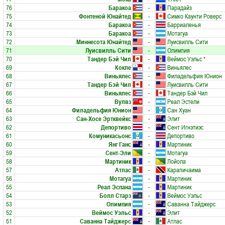
76
Баракоа
-
Парадайз
75
Фонтеной Юнайтед
-
Симко Каунти Роверс
74
Баракоа
-
Барриаленья
73
Баракоа
-
Мотагуа
72
Миннесота Юнайтед
-
Луисвилль Сити
71
Луисвилль Сити
-
Олимпия
70
Тандер Бэй Чил
-
Веймос Уэльс
*
69
Кокле
-
Виньялес
68
Виньялес
-
Филадельфия Юнион
67
Тандер Бэй Чил
-
Луисвилль Сити
66
Виньялес
-
Тандер Бэй Чил
65
Вулвз
-
Реал Эстели
64
Филадельфия Юнион
-
Сан Хуан
63
Сан-Хосе Эртквейкс
-
Элит
62
Депортиво
-
Сент Игнэтиэс
61
Комуникасьонс
-
Депортиво
60
Янг Ганс
-
Мартиник
59
Сент-Эли
-
Мотагуа
58
Мартиник
-
Лойола
57
Атлас
-
Карапичаима
56
Мотагуа
-
Мартиник
55
Реал Эспана
-
Мартиник
54
Болл Старз
-
Веймос Уэльс
53
Олимпия
-
Саванна Тайджерс
52
Веймос Уэльс
-
Элит
51
Саванна Тайджерс
-
Атлас