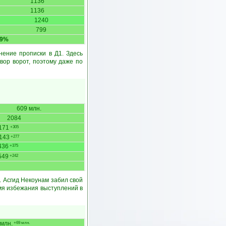
1136
1136
1240
799
29%
нение прописки в Д1. Здесь
вор ворот, поэтому даже по
609 млн.
2084
171
+305
143
+277
436
+375
549
+242
. Асгид Некоунам забил свой
имя избежания выступлений в
 млн.
+69 млн.