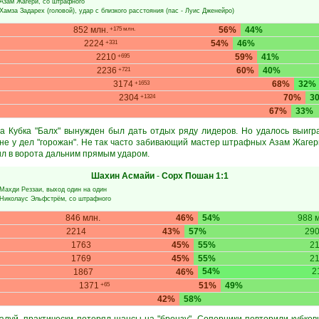
Азам Жагери
, со штрафного
Хамза Задарех
(головой), удар с близкого расстояния (пас -
Луис Дженейро
)
852 млн.
56%
44%
+175 млн.
2224
54%
46%
+331
2210
59%
41%
+695
2236
60%
40%
+721
3174
68%
32%
+1653
2304
70%
3
+1324
67%
33%
 Кубка "Балх" вынужден был дать отдых ряду лидеров. Но удалось выигр
 не у дел "горожан". Не так часто забивающий мастер штрафных Азам Жагери
ил в ворота дальним прямым ударом.
Шахин Асмайи
-
Сорх Пошан
1:1
Махди Реззаи
, выход один на один
Николаус Эльфстрём
, со штрафного
846 млн.
46%
54%
988 
2214
43%
57%
29
1763
45%
55%
2
1769
45%
55%
2
54%
2
1867
46%
1371
51%
49%
+65
42%
58%