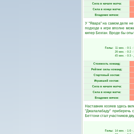
Сила в начале матча:
Сила в конце матча:
Владение мячом:
У "Явара" на самом деле не
подходе к игре вполне мож
кипер Бехган. Вроде бы опы
Голы:
11 мин.
- 0:1 -
26 мин.
- 0:2 -
45 мин.
- 0:3 -
Стоимость команд:
Рейтинг силы команд:
Стартовый состав:
Игравший состав:
Сила в начале матча:
Сила в конце матча:
Владение мячом:
Наставник хозяев здесь вкл
"Джалалабаду" приберечь 
Беттони стал участников дву
Голы:
14 мин.
- 1:0 -