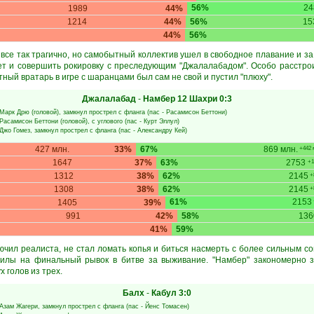
56%
24
1989
44%
1214
44%
56%
15
44%
56%
 все так трагично, но самобытный коллектив ушел в свободное плавание и з
ет и совершить рокировку с преследующим "Джалалабадом". Особо расстро
тный вратарь в игре с шаранцами был сам не свой и пустил "плюху".
Джалалабад
-
Намбер 12 Шахри
0:3
Марк Дрю
(головой), замкнул прострел с фланга (пас -
Расамисон Беттони
)
Расамисон Беттони
(головой), с углового (пас -
Курт Эллул
)
Джо Гомез
, замкнул прострел с фланга (пас -
Александру Кей
)
427 млн.
33%
67%
869 млн.
+442 
1647
37%
63%
2753
+1
1312
38%
62%
2145
+
1308
38%
62%
2145
+
61%
2153
1405
39%
991
42%
58%
136
41%
59%
ючил реалиста, не стал ломать копья и биться насмерть с более сильным с
силы на финальный рывок в битве за выживание. "Намбер" закономерно за
х голов из трех.
Балх
-
Кабул
3:0
Азам Жагери
, замкнул прострел с фланга (пас -
Йенс Томасен
)