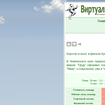
Глав
+6
Коротко и ясно: в финале К
В Чемпионате трио лидеро
миром. "Орду" оформил оче
"Явар", к сожалению, уже в 
Голы:
38 мин.
- 0:1 -
74 мин.
- 0:2 -
Стоимость команд:
Рейтинг силы команд:
Стартовый состав:
Игравший состав: