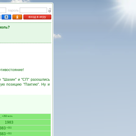
пароль
вход в игру
роль?
отивостояние!
 "Шахин" и "СП" разошлись
тую позицию "Пактию". Ну и
.
+262 млн.
1983
383
+311
383
+311