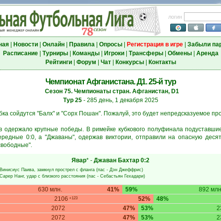
логин
ная
|
Новости
|
Онлайн
|
Правила
|
Опросы
|
Регистрация в игре
|
Забыли па
Расписание
|
Турниры
|
Команды
|
Игроки
|
Трансферы
|
Обмены
|
Аренда
Рейтинги
|
Форум
|
Чат
|
Конкурсы
|
Контакты
Чемпионат Афганистана. Д1. 25-й тур
Сезон 75. Чемпионаты стран. Афганистан, D1
Тур 25
- 285 день, 1 декабря 2025
убка сойдутся "Балх" и "Сорх Пошан". Пожалуй, это будет непредсказуемое пр
в одержало крупные победы. В римейке кубкового полуфинала подуставшие
редные 0:0, а "Джаваны", одержав виктории, отправили на опасную деся
"свободные".
Явар
* -
Джаван Бахтар
0:2
Винисиус Паива
, замкнул прострел с фланга (пас -
Дэн Джеффрис
)
Сарер Нанг
, удар с близкого расстояния (пас -
Себастьян Гехадари
)
630 млн.
41%
59%
892 млн
2106
52%
48%
+123
2072
47%
53%
2
2072
47%
53%
2