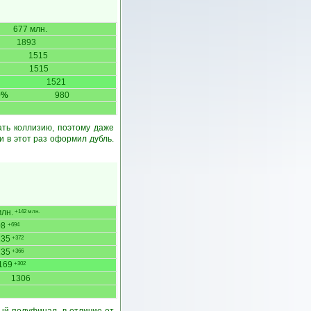
677 млн.
1893
1515
1515
1521
0%
980
ать коллизию, поэтому даже
 в этот раз оформил дубль.
млн.
+142 млн.
08
+694
135
+372
135
+366
169
+302
1306