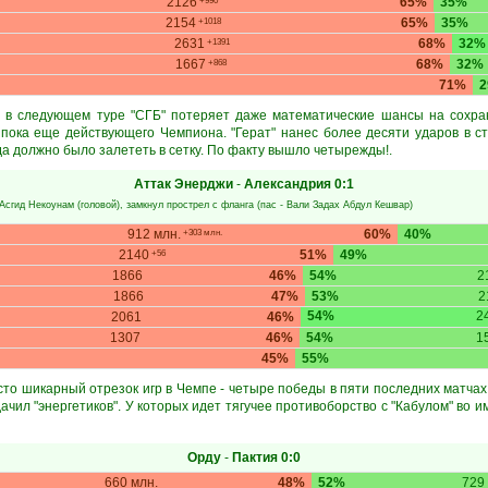
2126
65%
35%
+990
2154
65%
35%
+1018
2631
68%
32%
+1391
1667
68%
32%
+868
71%
е в следующем туре "СГБ" потеряет даже математические шансы на сохра
 пока еще действующего Чемпиона. "Герат" нанес более десяти ударов в ст
да должно было залететь в сетку. По факту вышло четырежды!.
Аттак Энерджи
-
Александрия
0:1
Асгид Некоунам
(головой), замкнул прострел с фланга (пас -
Вали Задах Абдул Кешвар
)
912 млн.
60%
40%
+303 млн.
2140
51%
49%
+56
1866
46%
54%
2
1866
47%
53%
2
54%
2
2061
46%
1307
46%
54%
1
45%
55%
сто шикарный отрезок игр в Чемпе - четыре победы в пяти последних матчах
дачил "энергетиков". У которых идет тягучее противоборство с "Кабулом" во 
Орду
-
Пактия
0:0
660 млн.
48%
52%
729