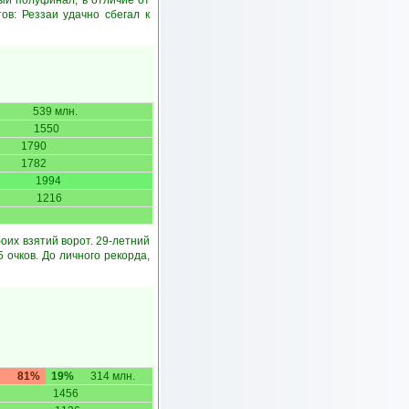
ый полуфинал, в отличие от
ов: Реззаи удачно сбегал к
539 млн.
1550
1790
1782
1994
1216
оих взятий ворот. 29-летний
 очков. До личного рекорда,
81%
19%
314 млн.
1456