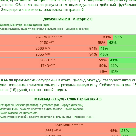
жалуй, практически потерял шансы на "бронзу". Соперники повторили кубков
едителя. Оба гола стали результатом индивидуальных действий футболист
а Эльфстрем классически реализовал штрафной.
Джаван Минан
-
Ансари
2:0
Джавид Массуди
, выход один на один
Хорхе Кардона
, замкнул прострел с фланга (пас -
Джавид Массуди
)
843 млн.
61%
39%
+304 млн.
2150
58%
42%
+600
2066
54%
46%
+276
2066
54%
46%
+284
2838
59%
41%
+844
1743
59%
41%
+527
59%
41%
и были практически безупречны в атаке. Джавид Массуди стал участником об
мпе показывает замечательную и результативную игру. Сейчас у него уже 15
не (18) рукой, точнее - ногой подать.
Майванд
(Кабул)
-
Спин Гар Базан
4:0
Ричардсон Дензелл
(головой), с углового (пас -
Архуд Джехани
)
Форазан Фини
, замкнул прострел с фланга (пас -
Зохиб Фазили
)
Зохиб Фазили
, со штрафного
Амир Гулов
(головой), замкнул прострел с фланга (пас -
Форазан Фини
)
1346 млн.
+1032 млн.
2666
65%
35%
+1210