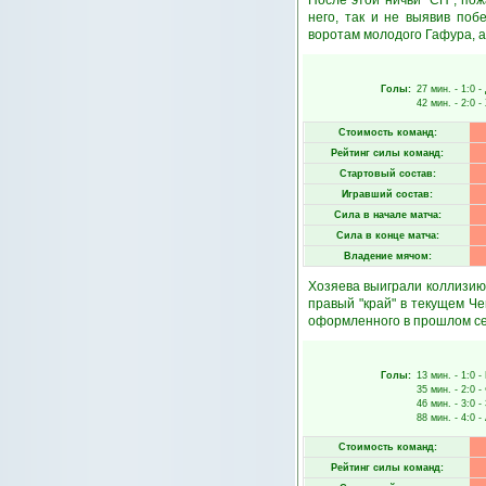
После этой ничьи "СП", по
него, так и не выявив поб
воротам молодого Гафура, 
Голы:
27 мин.
- 1:0 -
42 мин.
- 2:0 -
Стоимость команд:
Рейтинг силы команд:
Стартовый состав:
Игравший состав:
Сила в начале матча:
Сила в конце матча:
Владение мячом:
Хозяева выиграли коллизию 
правый "край" в текущем Че
оформленного в прошлом сезо
Голы:
13 мин.
- 1:0 -
35 мин.
- 2:0 -
46 мин.
- 3:0 -
88 мин.
- 4:0 -
Стоимость команд:
Рейтинг силы команд: