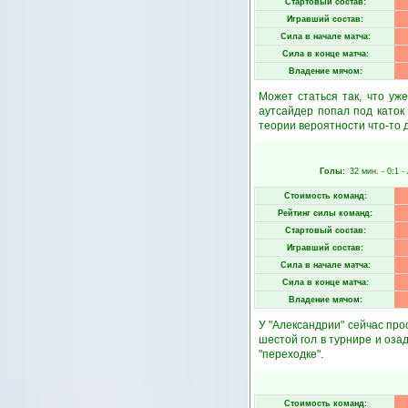
Стартовый состав:
Игравший состав:
Сила в начале матча:
Сила в конце матча:
Владение мячом:
Может статься так, что уж
аутсайдер попал под каток
теории вероятности что-то 
Голы:
32 мин.
- 0:1 -
Стоимость команд:
Рейтинг силы команд:
Стартовый состав:
Игравший состав:
Сила в начале матча:
Сила в конце матча:
Владение мячом:
У "Александрии" сейчас про
шестой гол в турнире и оза
"переходке".
Стоимость команд: