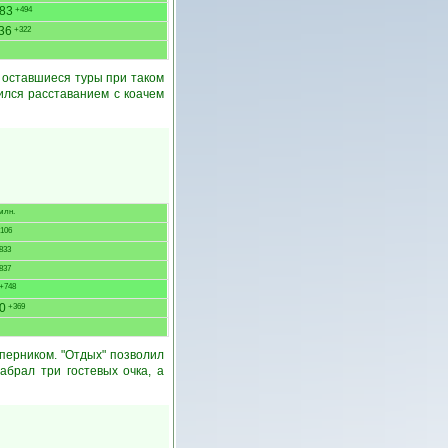
83
+494
36
+322
а оставшиеся туры при таком
ился расставанием с коачем
млн.
106
833
837
+748
0
+369
оперником. "Отдых" позволил
брал три гостевых очка, а