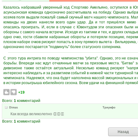
Казалось набравший уверенный ход Спортиво Амельяно, оступился в Юп
асунсьонская команда однозначно рассчитывала на победу. Однако выбра
хозяев поля выдали пожалуй самый скучный матч нашего чемпионата. Мало 
команды на двоих нанесли всего один удар. Да и тот пришёлся мимо в
опасаясь проиграть. И, если в случае с Ювентудом эти опасения были 
обороны с самого начала встречи. Исходя из тактики и тех, и других склады
одно очко, гости сбавили набранные обороты и потеряли позицию, переме
плохом наборе очков рискуют попасть в зону прямого вылета - Вильяррика,
однозначно постарается "подвинуть" более статусного соперника.
С этого тура интрига по поводу чемпионства "убита". Однако, это не озн
борьбы. Впереди нас ждут отчаянные матчи за призовые места. "Битва" з
дивизионе также остаётся актуальной. Несколько команд рискуют "напр
интересно наблюдать и за развитием событий в нижней части турнирной т
чемпионата. Надеемся, что она будет наполнена массой эмоциональных и 
в истории розыгрыша юбилейного сезона. Всем удачи на финишной прямой
+19
Всего:
1
комментарий
Dimas
Триунфо
Как всегда великолепно 👏👏👏
Всего:
1
комментарий
Назад