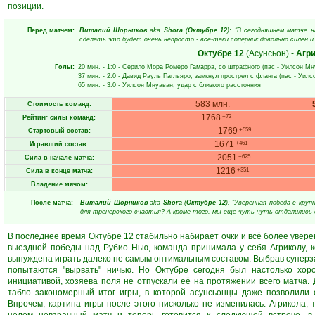
позиции.
Перед матчем:
Виталий Шорников
aka
Shora
(
Октубре 12
): "В сегодняшнем матче 
сделать это будет очень непросто - все-таки соперник довольно силен и
Октубре 12
(Асунсьон)
-
Агр
Голы:
20 мин.
- 1:0 -
Серило Мора Ромеро Гамарра
, со штрафного (пас -
Уилсон Мн
37 мин.
- 2:0 -
Давид Рауль Пагльяро
, замкнул прострел с фланга (пас -
Уилс
65 мин.
- 3:0 -
Уилсон Мнуаван
, удар с близкого расстояния
583 млн.
Стоимость команд:
1768
+72
Рейтинг силы команд:
1769
+559
Стартовый состав:
1671
+461
Игравший состав:
2051
+625
Сила в начале матча:
1216
+351
Сила в конце матча:
Владение мячом:
После матча:
Виталий Шорников
aka
Shora
(
Октубре 12
): "Уверенная победа с кр
для тренерского счастья? А кроме того, мы еще чуть-чуть отдалились о
В последнее время Октубре 12 стабильно набирает очки и всё более увере
выездной победы над Рубио Нью, команда принимала у себя Агриколу, к
вынуждена играть далеко не самым оптимальным составом. Выбрав суперзащ
попытаются "вырвать" ничью. Но Октубре сегодня был настолько хор
инициативой, хозяева поля не отпускали её на протяжении всего матча. 
табло закономерный итог игры, в которой асунсьонцы даже позволили 
Впрочем, картина игры после этого нисколько не изменилась. Агрикола, 