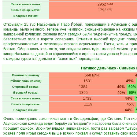
2952
+1225
Сила в начале матча:
1793
+721
Сила в конце матча:
Владение мячом:
Открывали 25 тур Насьональ и Пасо Йобай, приехавший в Асунсьон с одн
команды было немного. Теперь уже чемпион, сконцентрирован на каждом м
выигранной коллизии, хозяева поля сегодня были "обречены" на победу. 
безответных гола в ворота соперника. Отметим высокий процент попад
профессионализме и мотивации игроков асунсьонцев. Гости, хоть и пр
блекло. Обороняясь весь матч, они создали лишь один голевой момент у 
кипер Насьоналя, достойно справившийся в игре на таком уровне.Насьональ
с каждым туром всё дальше от "заветных" переходных...
Нативос дель Чако
-
Сильвио 
568 млн.
Стоимость команд:
1531
45%
Рейтинг силы команд:
1384
40%
60%
Стартовый состав:
1395
40%
60%
Игравший состав:
1733
44%
Сила в начале матча:
1119
45%
Сила в конце матча:
44%
Владение мячом:
Очень неожиданно закончился матч в Филадельфии, где Сильвио Петтиро
Асунсьонская команда ведёт борьбу за "медали" и настроена была очень 
прощает ошибок. Всю игру владея инициативой, гости раз за разом "штур
хозяев поля играл сегодня выше всяких похвал и сумел оставить свои воро