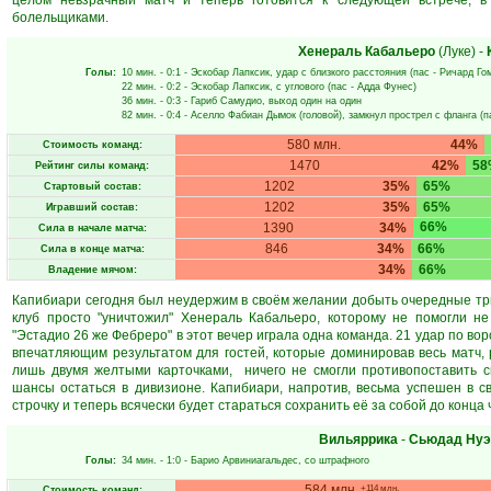
целом невзрачный матч и теперь готовится к следующей встрече, в
болельщиками.
Хенераль Кабальеро
(Луке)
-
Голы:
10 мин.
- 0:1 -
Эскобар Лапксик
, удар с близкого расстояния (пас -
Ричард Го
22 мин.
- 0:2 -
Эскобар Лапксик
, с углового (пас -
Адда Фунес
)
36 мин.
- 0:3 -
Гариб Самудио
, выход один на один
82 мин.
- 0:4 -
Аселло Фабиан Дымок
(головой), замкнул прострел с фланга (п
580 млн.
44%
Стоимость команд:
1470
42%
58
Рейтинг силы команд:
1202
35%
65%
Стартовый состав:
1202
35%
65%
Игравший состав:
66%
1390
34%
Сила в начале матча:
846
34%
66%
Сила в конце матча:
34%
66%
Владение мячом:
Капибиари сегодня был неудержим в своём желании добыть очередные три о
клуб просто "уничтожил" Хенераль Кабальеро, которому не помогли не
"Эстадио 26 же Фебреро" в этот вечер играла одна команда. 21 удар по во
впечатляющим результатом для гостей, которые доминировав весь матч, 
лишь двумя желтыми карточками, ничего не смогли противопоставить с
шансы остаться в дивизионе. Капибиари, напротив, весьма успешен в с
строчку и теперь всячески будет стараться сохранить её за собой до конца
Вильяррика
-
Сьюдад Нуэ
Голы:
34 мин.
- 1:0 -
Барио Арвиниагальдес
, со штрафного
584 млн.
+114 млн.
Стоимость команд: