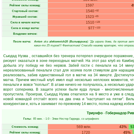
1597
4
Рейтинг силы команд:
1540
+82
Стартовый состав:
1523
+65
Игравший состав:
1510
+128
Сила в начале матча:
977
+133
Сила в конце матча:
Владение мячом:
После матча:
Anton
aka
alekseevich20
(
Вильяррика
): "Да играли дома, да против авт
каких-то 25 туров!!! Фантастика! Спасибо нашему вратарю, что отразил 
Сьюдад Нуэва , оставшийся без тренера потерпел очередное поражение, 
рискует оказаться в зоне переходных матчей. На этот раз клуб из Камб
добыла эту победу не без нервов. Забей гости с пенальти на 14 мину
нереализованный пенальти стал для хозяев поля стимулом для наращив
реализовать, забив единственный гол в матче на 34 минуте. Достигну
матча. Причем местный клуб имел ещё несколько неплохих моментов, ч
пенальти и вовсе "поплыл". В атаке ничего не получалось, а несколько уд
ворот соперника. В защите успехи были куда лучше - многочисленны
пропустила. Проиграв, Сьюдад Нуэва откатился на 9 место и уже в след
новой командой отстаёт всего на два очка и "наступает на пятки". Ви
конкурентам и, хоть и занимает по-прежнему 14 место, полна надежд избе
Триунфо
-
Гобернадор Ри
Голы:
85 мин.
- 1:0 -
Элви Нестор Гарридо
, со штрафного
569 млн.
43%
5
Стоимость команд:
1720
45%
Рейтинг силы команд: