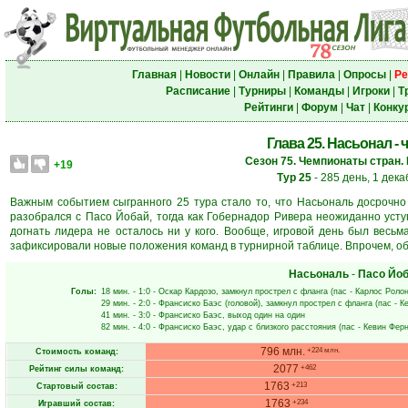
Главная
|
Новости
|
Онлайн
|
Правила
|
Опросы
|
Ре
Расписание
|
Турниры
|
Команды
|
Игроки
|
Т
Рейтинги
|
Форум
|
Чат
|
Конку
Глава 25. Насьонал - 
Сезон 75. Чемпионаты стран. 
+19
Тур 25
- 285 день, 1 дек
Важным событием сыгранного 25 тура стало то, что Насьональ досрочно
разобрался с Пасо Йобай, тогда как Гобернадор Ривера неожиданно усту
догнать лидера не осталось ни у кого. Вообще, игровой день был вес
зафиксировали новые положения команд в турнирной таблице. Впрочем, обо
Насьональ
-
Пасо Йо
Голы:
18 мин.
- 1:0 -
Оскар Кардозо
, замкнул прострел с фланга (пас -
Карлос Роло
29 мин.
- 2:0 -
Франсиско Баэс
(головой), замкнул прострел с фланга (пас -
К
41 мин.
- 3:0 -
Франсиско Баэс
, выход один на один
82 мин.
- 4:0 -
Франсиско Баэс
, удар с близкого расстояния (пас -
Кевин Фер
796 млн.
+224 млн.
Стоимость команд:
2077
+462
Рейтинг силы команд:
1763
+213
Стартовый состав:
1763
+234
Игравший состав: