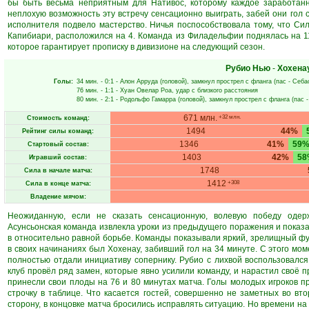
бы быть весьма неприятным для Нативос, которому каждое заработанно
неплохую возможность эту встречу сенсационно выиграть, забей они гол 
исполнителя подвело мастерство. Ничья поспособствовала тому, что Силь
Капибиари, расположился на 4. Команда из Филадельфии поднялась на 11
которое гарантирует прописку в дивизионе на следующий сезон.
Рубио Нью
-
Хохена
Голы:
34 мин.
- 0:1 -
Алон Арруда
(головой), замкнул прострел с фланга (пас -
Себа
76 мин.
- 1:1 -
Хуан Овелар Роа
, удар с близкого расстояния
80 мин.
- 2:1 -
Родольфо Гамарра
(головой), замкнул прострел с фланга (пас 
671 млн.
+32 млн.
Стоимость команд:
1494
44%
Рейтинг силы команд:
1346
41%
59
Стартовый состав:
1403
42%
58
Игравший состав:
1748
Сила в начале матча:
1412
+308
Сила в конце матча:
Владение мячом:
Неожиданную, если не сказать сенсационную, волевую победу оде
Асунсьонская команда извлекла уроки из предыдущего поражения и показа
в относительно равной борьбе. Команды показывали яркий, зрелищный ф
в своих начинаниях был Хохенау, забивший гол на 34 минуте. С этого мо
полностью отдали инициативу сопернику. Рубио с лихвой воспользовал
клуб провёл ряд замен, которые явно усилили команду, и нарастил своё 
принесли свои плоды на 76 и 80 минутах матча. Голы молодых игроков пр
строчку в таблице. Что касается гостей, совершенно не заметных во вто
сторону, в концовке матча бросились исправлять ситуацию. Но времени на