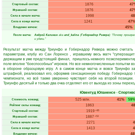
1876
47
Стартовый состав:
1876
47
Игравший состав:
1998
4
Сила в начале матча:
1241
47
Сила в конце матча:
45%
Владение мячом:
После матча:
Андрeй Кaлинин
aka
and_kalina
(
Гобернадор Ривера
): "Почему проигр
и удачи."
Результат матча между Триунфо и Гобернадор Ривера можно считать 
параметрам, клубу из Сан Лоренсо , игравшему весь матч "суперзащит
держащим в уме предстоящий финал, пришлось немного поэкспериментиро
поле вполне "боеспособных" игроков. Но все немногочисленные попытки вз
в обороне образцовую игру. А в самом конце матча и вовсе Триунфо з
штрафной, реализовал его, оформив сенсационную победу. Гобернадор 
чемпионате, но всё также уверенно чувствует себя на второй позиции.
Триунфо десятый и только два очка отделяет его от выхода из зоны перехо
Ювентуд Юпаненсе
-
Спортив
525 млн.
41%
59
Стоимость команд:
1863
4
Рейтинг силы команд:
1919
+85
Стартовый состав:
1887
+53
Игравший состав:
2271
Сила в начале матча:
1413
Сила в конце матча:
4
Владение мячом: