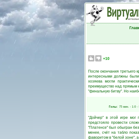
Глав
+10
После окончания третьего к
интересными должны были с
хозяева могли практическ
преимущество над прямым ко
"финальную битву". Но наиб
Голы:
75 мин.
- 1:0 -
"Дойчер" в этой игре мог 
предстояло провести сложн
"Платенсе" был обыгран без
менее, счёт на табло пока
фаворитом в "белой зоне", а