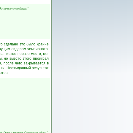
бы ничью очередную."
то сделано это было крайне
екущим лидером чемпионата.
а чистое первое место, мог
ы, но вместо этого проиграл
а, после чего закрывается в
мены. Неожиданный результат
етов.
. Очки в копилку. Сопернику удачи."