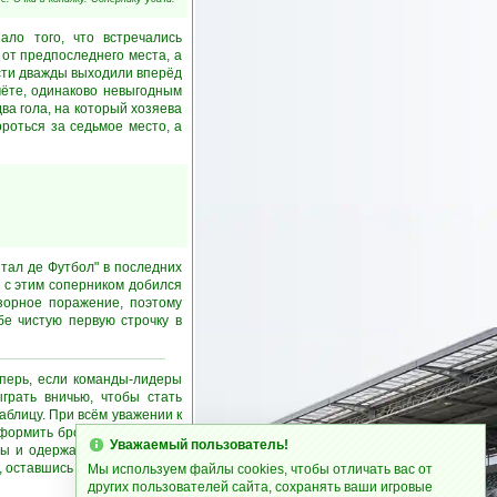
ало того, что встречались
от предпоследнего места, а
Гости дважды выходили вперёд
чёте, одинаково невыгодным
два гола, на который хозяева
роться за седьмое место, а
нтал де Футбол" в последних
й с этим соперником добился
озорное поражение, поэтому
бе чистую первую строчку в
еперь, если команды-лидеры
грать вничью, чтобы стать
таблицу. При всём уважении к
оформить бронзу после этого
Уважаемый пользователь!
рвы и одержал сенсационную
, оставшись на своих местах,
Мы используем файлы cookies, чтобы отличать вас от
других пользователей сайта, сохранять ваши игровые