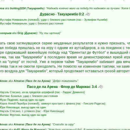
мов
aka
buldog2224
(
Такуарембо
): "Надежда конечно мало на победу.Но надеемся на лучшее. Хотя 
Дурасно
-
Такуарембо
0:2
Мустафа Номаканьян
(головой), удар с близкого расстояния (пас -
Зулкифли Ньомби
)
Мустафа Номаканьян
, удар с близкого расстояния
игорьев
aka
Grig
(
Дурасно
): "Ну ты шутник)"
вать свою затянувшуюся серию неудачных результатов и нужно признать, ч
ая победа пришлась не на игру с одним из аутсайдеров, а на поединок с т
уре одержавший важнейшую победу над "Ориентал де Футбол" и вышедший н
чка, так как "Такуарембо" в последнее время не демонстрировал яркой игр
 на "супер" от гостей. Уже в первом тайме "Такуарембо" забивает два мяч
зяева так и не смогли преодолеть. Не помогло ни изменение тактики, ни за
его воздуха для "Такуарембо", который продолжает оставаться грозой авторит
kovas
aka
Aitvaras
(
Пасо де ла Арена
): "Добро пожаловать"
Пасо де ла Арена
-
Флор де Марокас
3:4
Науэль Стесано
, из-за пределов штрафной (пас -
Ларрис Домингез
)
Маттиас Бонилья
, удар с близкого расстояния
Жуан Педромо
, выход один на один
Хорхе Аллой Перейра
(головой), замкнул прострел с фланга (пас -
Гонсало Радеска
)
Юри Николацци
, выход один на один
Науэль Стесано
, с углового (пас -
Юри Николацци
)
Матиас Фругони
, выход один на один
kovas
aka
Aitvaras
(
Пасо де ла Арена
): "Спасибо за игру"
ьяков
aka
du81
(
Флор де Марокас
): "Нам дали настоящий бой. В перестрелки мы оказались сильнее