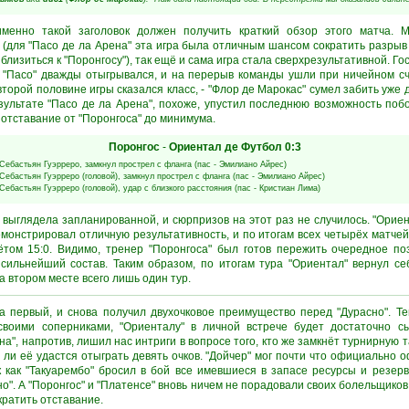
именно такой заголовок должен получить краткий обзор этого матча. М
(для "Пасо де ла Арена" эта игра была отличным шансом сократить разрыв 
иблизиться к "Поронгосу"), так ещё и сама игра стала сверхрезультативной. 
о "Пасо" дважды отыгрывался, и на перерыв команды ушли при ничейном с
торой половине игры сказался класс, - "Флор де Марокас" сумел забить уже 
зультате "Пасо де ла Арена", похоже, упустил последнюю возможность побо
 отставание от "Поронгоса" до минимума.
Поронгос
-
Ориентал де Футбол
0:3
Себастьян Гуэрреро
, замкнул прострел с фланга (пас -
Эмилиано Айрес
)
Себастьян Гуэрреро
(головой), замкнул прострел с фланга (пас -
Эмилиано Айрес
)
Себастьян Гуэрреро
(головой), удар с близкого расстояния (пас -
Кристиан Лима
)
 выглядела запланированной, и сюрпризов на этот раз не случилось. "Орие
емонстрировал отличную результативность, и по итогам всех четырёх матче
ётом 15:0. Видимо, тренер "Поронгоса" был готов пережить очередное п
сильнейший состав. Таким образом, по итогам тура "Ориентал" вернул се
а втором месте всего лишь один тур.
а первый, и снова получил двухочковое преимущество перед "Дурасно". Т
своими соперниками, "Ориенталу" в личной встрече будет достаточно сы
а", напротив, лишил нас интриги в вопросе того, кто же замкнёт турнирную 
 ли её удастся отыграть девять очков. "Дойчер" мог почти что официально 
ак как "Такуарембо" бросил в бой все имевшиеся в запасе ресурсы и резе
о". А "Поронгос" и "Платенсе" вновь ничем не порадовали своих болельщиков
кратить отставание.