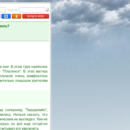
пароль
вход в игру
роль?
и они. В этом туре наиболее
 "Платенсе". В этих матчах
получали очень комфортное
твительно показали зрителям
у сопернику, "Такуарембо",
ились. Нельзя сказать, что
ическим не выглядел. Тем не
играл, но всё ещё остаётся
считывал его увеличить.