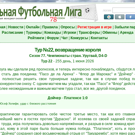
логин
ная
|
Новости
|
Онлайн
|
Правила
|
Опросы
|
Регистрация в игре
|
Забыли па
Расписание
|
Турниры
|
Команды
|
Игроки
|
Трансферы
|
Обмены
|
Аренда
Рейтинги
|
Форум
|
Чат
|
Конкурсы
|
Контакты
Тур №22, возвращение короля
Сезон 77. Чемпионаты стран. Уругвай, D4-D
Тур 22
- 255 день, 1 июня 2026
руга мы сделали ряд прогнозов, и теперь интересно понаблюдать, сбудутся л
тать два поединка: "Пасо де ла Арена" - "Флор де Марокас" и "Дойчер" -
и полностью решить свои турнирные задачи, так как в случае побед 
нкурентом снизу. С одним матчем мы угадали, так как "Пасо" и "Флор" дейс
олее неожиданным и важным матчем тура стал, все же, другой поединок.
Дойчер
-
Платенсе
1:0
Юсеф Хелифи
, удар с близкого расстояния
практически гарантировать себе чистое третье место, так как его главном
ейший матч в гостях против "Дурасно". И хозяева со своей задачей справ
 труда, игра получилась довольно напряжённая, и разрыв в силе команд крит
зал, кому в этой паре была больше нужна победа. "Платенсе", хоть и про
 "Дойчер" сохранил своё восьмиочковый отрыв от "Такуарембо", хотя явно рас