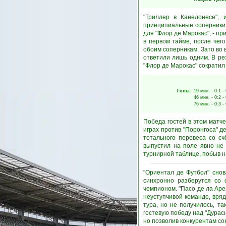
"Триллер в Канелонесе", 
принципиальные соперники 
для "Флор де Марокас", - пр
в первом тайме, после чег
обоим соперникам. Зато во в
ответили лишь одним. В ре
"Флор де Марокас" сократил
Голы:
19 мин.
- 0:1 -
46 мин.
- 0:2 -
76 мин.
- 0:3 -
Победа гостей в этом матче
играх против "Поронгоса" д
тотального перевеса со сч
выпустил на поле явно не 
турнирной таблице, побыв н
"Ориентал де Футбол" снов
синхронно разберутся со 
чемпионом. "Пасо де ла Арен
неуступчивой команде, вряд
тура, но не получилось, т
гостевую победу над "Дурасн
но позволив конкурентам со