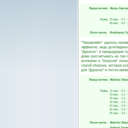
Перед матчем:
Игорь Харла
Голы:
25 мин.
- 0:1 -
40 мин.
- 0:2 -
После матча:
Владимир Гр
"Такуарембо" удалось прер
эффектно, ведь долгожданн
"Дурасно", в предыдущем т
дома рассчитывать на три о
коллизию и "бонусом" попал
глухой обороне, которую хо
для "Дурасно" и глоток свеж
Перед матчем:
Mykolas Shpa
Голы:
11 мин.
- 0:1 -
23 мин.
- 1:1 -
35 мин.
- 1:2 -
42 мин.
- 2:2 -
67 мин.
- 2:3 -
82 мин.
- 2:4 -
85 мин.
- 3:4 -
После матча:
Mykolas Shpa
Андрей Трет