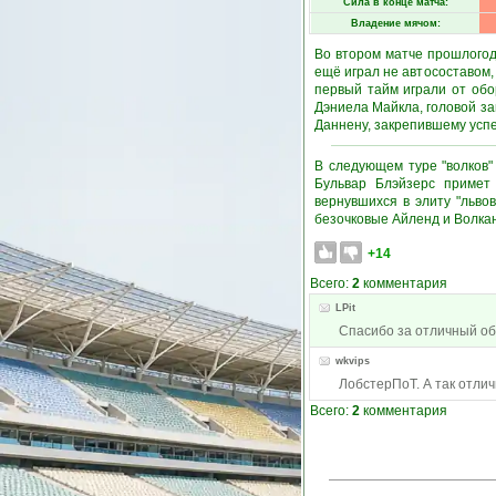
Сила в конце матча:
Владение мячом:
Во втором матче прошлогод
ещё играл не автосоставом,
первый тайм играли от обо
Дэниела Майкла, головой з
Даннену, закрепившему успе
В следующем туре "волков"
Бульвар Блэйзерс примет
вернувшихся в элиту "львов
безочковые Айленд и Волкану
+14
Всего:
2
комментария
LPit
Спасибо за отличный об
wkvips
ЛобстерПоТ. А так отли
Всего:
2
комментария