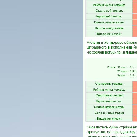
Рейтинг силы команд:
Стартовый состав:
Игравший состав:
Сила в начале матча:
Сила в конце матча:
Владение мячом:
Айленд и Уондерерс обменя
штрафного в исполнении Йо
но хозяев погубило излишне
Голы:
39 мин.
- 0:1 -
72 мин.
- 0:2 -
84 мин.
- 0:3 -
Стоимость команд:
Рейтинг силы команд:
Стартовый состав:
Игравший состав:
Сила в начале матча:
Сила в конце матча:
Владение мячом:
Обладатель кубка страны ни
пропустив гол в раздевалку.