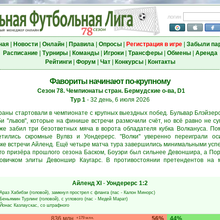
логин
ная
|
Новости
|
Онлайн
|
Правила
|
Опросы
|
Регистрация в игре
|
Забыли па
Расписание
|
Турниры
|
Команды
|
Игроки
|
Трансферы
|
Обмены
|
Аренда
Рейтинги
|
Форум
|
Чат
|
Конкурсы
|
Контакты
Фавориты начинают по-крупному
Сезон 78. Чемпионаты стран. Бермудские о-ва, D1
Тур 1
- 32 день, 6 июля 2026
раны стартовали в чемпионате с крупных выездных побед. Бульвар Блэйзерс
би "львов", которые на финише встречи размочили счёт, но всё равно не с
же забил три безответных мяча в ворота обладателя кубка Волкануса. По
тились скромные Вулвз и Уондерерс. "Волки" уверенно переиграли оси
овке встречи Айленд. Ещё четыре матча тура завершились минимальными усп
го призёра прошлого сезона Баском, Боуэри был сильнее Девоншира, а Пор
вичком элиты Девоншир Каугарс. В противостоянии претендентов на 
Айленд ХІ
-
Уондерерс
1:2
Араз Хабибзи
(головой), замкнул прострел с фланга (пас -
Калон Минорс
)
Беньямин Турлинг
(головой), с углового (пас -
Медей Марат
)
Йонас Казлаускас
, со штрафного
836 млн.
56%
44%
+179 млн.