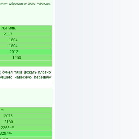
астся задержаться здесь подольше.
784 млн.
2117
1804
1804
2012
1253
 сумел таки дожать плотно
увшего навесную передачу
млн.
2075
2180
2263
+49
829
+339