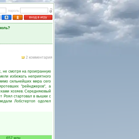
пароль
вход в игру
роль?
2 комментария
, не смотря на проигранную
умели избежать неприятного
мимо сильнейших мира сего
ротевших "рейнджеров", а
ехами хозяев. Середняковый
т Роял стартовал в вышки с
медали Лобстертоп одолел
657 млн.