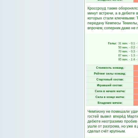
Кроссроуд также оборонялся
минут встречи, а в дебюте
которых стали ключевыми: 
передачу Кемпесы Текиелы,
впрочем, соперник даже не п
Голы:
31 мин.
- 0:1 -
50 мин.
- 0:2 -
70 мин.
- 0:3 -
87 мин.
- 1:3 -
95 мин.
- 1:4 -
Стоимость команд:
Рейтинг силы команд:
Стартовый состав:
Игравший состав:
Сила в начале матча:
Сила в конце матча:
Владение мячом:
Чемпиону не помешали удачн
гостей вывел вперёд Марти
дебюте неотразимо пробив с
ушли от разгрома, но уже в
сделал счёт крупным.