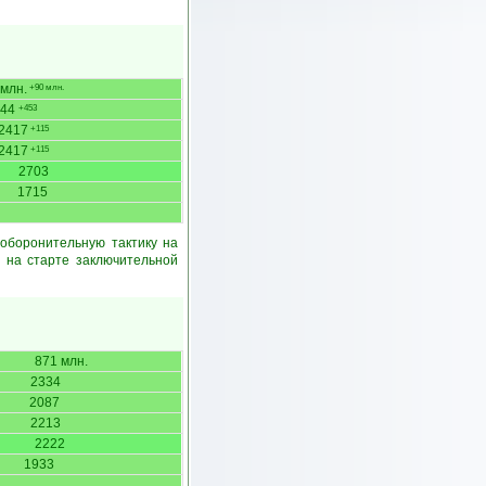
 млн.
+90 млн.
544
+453
2417
+115
2417
+115
2703
1715
оборонительную тактику на
 на старте заключительной
871 млн.
2334
2087
2213
2222
1933