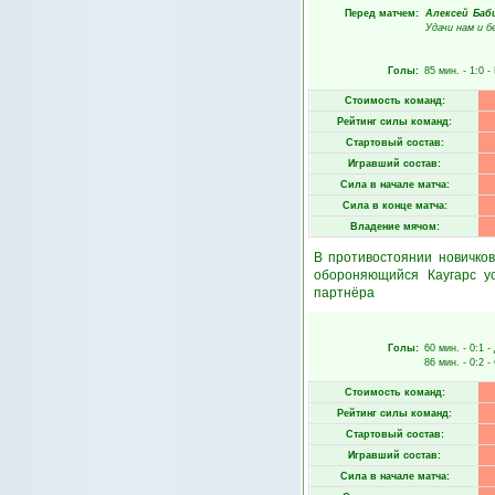
Перед матчем:
Алексей Баб
Удачи нам и б
Голы:
85 мин.
- 1:0 -
Стоимость команд:
Рейтинг силы команд:
Стартовый состав:
Игравший состав:
Сила в начале матча:
Сила в конце матча:
Владение мячом:
В противостоянии новичко
обороняющийся Каугарс у
партнёра
Голы:
60 мин.
- 0:1 -
86 мин.
- 0:2 -
Стоимость команд:
Рейтинг силы команд:
Стартовый состав:
Игравший состав:
Сила в начале матча: