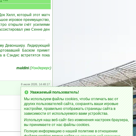
1
+511
ок Хилл, который этот матч
льшое игровое преимущество,
стро открыли счёт усилиями
ассистировал уже Сенне ден
кому Девонширу. Лидирующий
артовавший Баском примет
 а в Сэндис встретятся пока
maldini
(
Уондерерс
)
8 июля 2026, 14:48:17
Уважаемый пользователь!
Мы используем файлы cookies, чтобы отличать вас от
8 июля 2026, 22:12:51
других пользователей сайта, сохранять ваши игровые
настройки, правильно отображать страницы сайта в
зависимости от используемого вами устройства.
Используя наш веб-сайт без изменения настроек браузера,
вы принимаете от нас файлы cookies.
Полную информацию о нашей политике в отношении