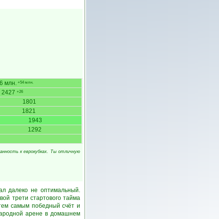
6 млн.
+54 млн.
2427
+26
1801
1821
1943
1292
анность к еврокубках. Ты отличную
ал далеко не оптимальный.
рвой трети стартового тайма
 тем самым победный счёт и
ународной арене в домашнем