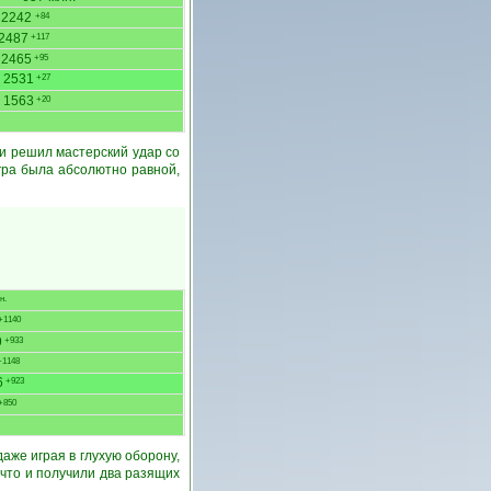
2242
+84
2487
+117
2465
+95
2531
+27
1563
+20
и решил мастерский удар со
гра была абсолютно равной,
н.
+1140
9
+933
1148
6
+923
+850
аже играя в глухую оборону,
а что и получили два разящих