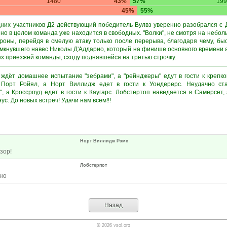
1480
43%
57%
199
45%
55%
них участников Д2 действующий победитель Вулвз уверенно разобрался с Д
 но в целом команда уже находится в свободных. "Волки", не смотря на небо
роны, перейдя в смелую атаку только после перерыва, благодаря чему, бы
амкнувшего навес Николы Д'Аддарио, который на финише основного времени 
х приезжей команды, сходу поднявшейся на третью строчку.
 ждёт домашнее испытание "зебрами", а "рейнджеры" едут в гости к креп
 Порт Ройял, а Норт Виллидж едет в гости к Уондерерс. Неудачно ст
", а Кроссроуд едет в гости к Каугарс. Лобстертоп наведается в Самерсет,
с. До новых встреч! Удачи нам всем!!!
Норт Виллидж Рэмс
зор!
Лобстерпот
чно
Назад
© 2026 vsol.org