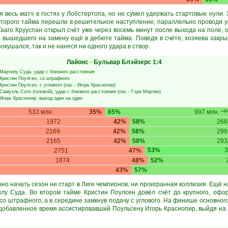
 весь матч в гостях у Лобстертопа, но не сумел удержать стартовые нули.
 второго тайма перешли в решительное наступление, параллельно проводя 
Тааго Крууспан открыл счёт уже через восемь минут после выхода на поле, 
 вышедшего на замену ещё в дебюте тайма. Поведя в счёте, хозяева закрыл
окушался, так и не нанеся ни одного удара в створ.
Лайонс
-
Бульвар Блэйзерс
1:4
Мартилу Суда
, удар с близкого расстояния
Кристин Поулсен
, со штрафного
Кристин Поулсен
, с углового (пас -
Игорь Краснопир
)
Самуэль Сото
(головой), удар с близкого расстояния (пас -
Гэри Мартин
)
Игорь Краснопир
, выход один на один
533 млн.
35%
65%
997 млн.
+464
1972
42%
58%
26
2169
42%
58%
296
2165
42%
58%
293
53%
3
2751
47%
1874
48%
52%
43%
57%
о начать сезон ни старт в Лиге чемпионов, ни проигранная коллизия. Ещё н
лу Суда. Во втором тайме Кристин Поулсен довёл счёт до крупного, офор
о штрафного, а в середине замкнув подачу с углового. На финише основного
 добавленное время ассистировавший Поульсену Игорь Краснопир, выйдя на 