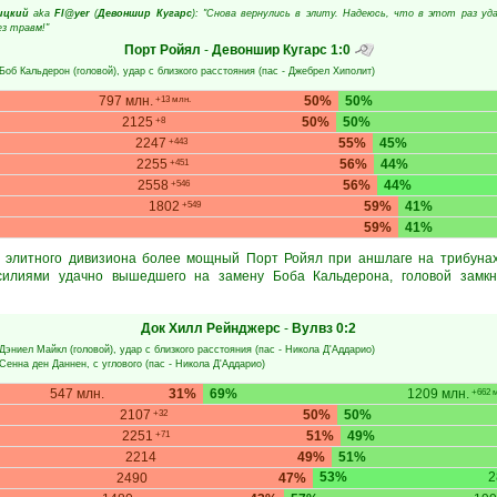
ицкий
aka
Fl@yer
(
Девоншир Кугарс
): "Снова вернулись в элиту. Надеюсь, что в этот раз уд
ез травм!"
Порт Ройял
-
Девоншир Кугарс
1:0
Боб Кальдерон
(головой), удар с близкого расстояния (пас -
Джебрел Хиполит
)
797 млн.
50%
50%
+13 млн.
2125
50%
50%
+8
2247
55%
45%
+443
2255
56%
44%
+451
2558
56%
44%
+546
1802
59%
41%
+549
59%
41%
в элитного дивизиона более мощный Порт Ройял при аншлаге на трибунах
силиями удачно вышедшего на замену Боба Кальдерона, головой замкн
Док Хилл Рейнджерс
-
Вулвз
0:2
Дэниел Майкл
(головой), удар с близкого расстояния (пас -
Никола Д'Аддарио
)
Сенна ден Даннен
, с углового (пас -
Никола Д'Аддарио
)
547 млн.
31%
69%
1209 млн.
+662 
2107
50%
50%
+32
2251
51%
49%
+71
2214
49%
51%
53%
2
2490
47%