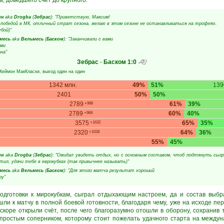
, доведшего счёт до крупного.
ин
aka
Drogba
(
Зебрас
): "Приветствую, Максим!
 победой в МК, отличный страт сезона, желаю в этом сезоне не останавливаться на трофеях.
бой)"
месь
aka
Вельмесь
(
Баском
): "Заканчивали с вами
ами
на"
Зебрас
-
Баском
1:0
Кеймон МакКласки
, выход один на один
1342 млн.
49%
51%
139
2401
50%
50%
2789
61%
39%
+988
2789
60%
40%
+968
3575
65%
35%
+1632
2320
64%
36%
+1028
55%
45%
ин
aka
Drogba
(
Зебрас
): "Ожидал увидеть отдых, но с основным составом, чтоб подтянуть сыгр
тил, удачи тебе в еврокубках (так привычнее называть)"
месь
aka
Вельмесь
(
Баском
): "Для этого матча результат хороший
ру"
подготовки к мирокубкам, сыграл отдыхающим настроем, да и состав выбр
ли к матчу в полной боевой готовности, благодаря чему, уже на исходе пе
скоре открыли счёт, после чего благоразумно отошли в оборону, сохранив
епростым соперником, которому стоит пожелать удачного старта на межд