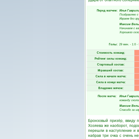
удара от опытного соперника
Перед матчем:
Илья Гаврил
Поздравляю с
Играем без гру
Максим Вель
Начинаем с в
Хорошего сезо
Голы:
29 мин.
- 1:0 -
Стоимость команд:
Рейтинг силы команд:
Стартовый состав:
Игравший состав:
Сила в начале матча:
Сила в конце матча:
Владение мячом:
После матча:
Илья Гаврил
команду сколо
Максим Вель
Спасибо за иг
Бронзовый призёр, ввиду 
Хозяева же наоборот, подош
перешли в наступление и в
набрав три очка с очень н