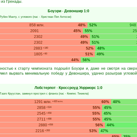
 из Гренады.
Боуэри
-
Девоншир
1:0
Рубен Манту
, с углового (пас -
Христиан Поп Антоски
)
858 млн.
48%
52%
948
2091
45%
55%
2
2302
49%
51%
2302
49%
51%
2883
52%
48%
+180
1805
51%
49%
+90
44%
56%
нностью к старту чемпионата подошёл Боуэри и, даже не смотря на сверх
сумел вырвать минимальную победу у Девоншира, удачно разыграв угловой
Лобстерпот
-
Кроссроуд Уорриорс
1:0
Тааго Крууспан
, замкнул прострел с фланга (пас -
Кемпес Текиела
)
1291 млн.
60%
40%
+420 млн.
2858
55%
45%
+524
2545
55%
45%
+458
2711
55%
45%
+498
2880
56%
44%
+658
2216
53%
47%
+283
65%
35%