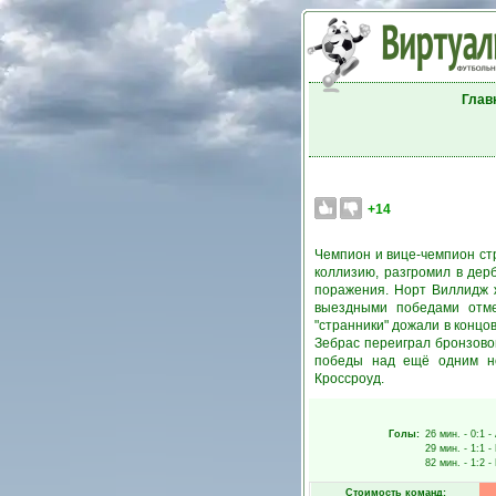
Глав
+14
Чемпион и вице-чемпион ст
коллизию, разгромил в дер
поражения. Норт Виллидж 
выездными победами отме
"странники" дожали в конц
Зебрас переиграл бронзово
победы над ещё одним но
Кроссроуд.
Голы:
26 мин.
- 0:1 -
29 мин.
- 1:1 -
82 мин.
- 1:2 -
Стоимость команд: