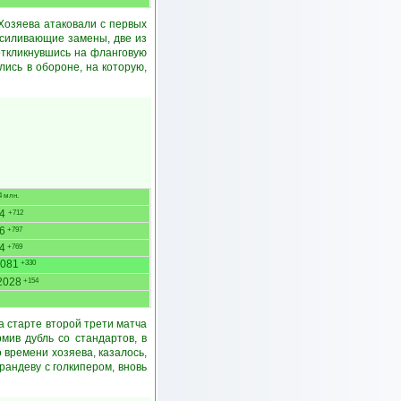
 Хозяева атаковали с первых
усиливающие замены, две из
откликнувшись на фланговую
ись в обороне, на которую,
 млн.
84
+712
6
+797
4
+769
081
+330
2028
+154
а старте второй трети матча
мив дубль со стандартов, в
 времени хозяева, казалось,
рандеву с голкипером, вновь