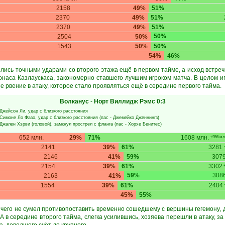
2158
49%
51%
2370
49%
51%
2370
49%
51%
50%
2504
50%
1543
50%
50%
54%
46%
лись точными ударами со второго этажа ещё в первом тайме, а исход встреч
наса Казлаускаса, закономерно ставшего лучшим игроком матча. В целом и
е рвение в атаку, которое стало проявляться ещё в середине первого тайма.
Волканус
-
Норт Виллидж Рэмс
0:3
Джейсон Ли
, удар с близкого расстояния
Симоне Ло Фазо
, удар с близкого расстояния (пас -
Джемейко Дженнингз
)
Джален Хэрви
(головой), замкнул прострел с фланга (пас -
Хорхе Бенитес
)
652 млн.
29%
71%
1608 млн.
+956 мл
2141
39%
61%
3281
2146
41%
59%
307
2154
39%
61%
3302
+
59%
308
2163
41%
1554
39%
61%
2404
45%
55%
чего не сумел противопоставить временно сошедшему с вершины гегемону, д
 А в середине второго тайма, слегка усилившись, хозяева перешли в атаку, з