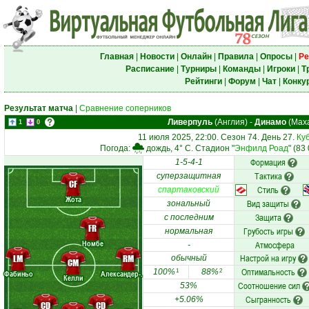
Главная
|
Новости
|
Онлайн
|
Правила
|
Опросы
|
Ре
Расписание
|
Турниры
|
Команды
|
Игроки
|
Т
Рейтинги
|
Форум
|
Чат
|
Конку
Результат матча
|
Сравнение соперников
Ливерпуль
(Англия)
-
Динамо
(Маха
1
0
11 июля 2025, 22:00. Сезон 74. День 27.
Ку
Погода:
дождь, 4° C. Стадион "
Энфилд Роад
" (83
Формация
1-5-4-1
Тактика
суперзащитная
CF
Стиль
спартаковский
Жота
Вид защиты
зональный
Защита
с последним
FR
Грубость игры
нормальная
Номбе
Атмосфера
-
Настрой на игру
LM
RM
обычный
CM
Оптимальность
100%
88%
1
2
Фабиньо
Александер-.
Келли
Соотношение сил
53%
Сыгранность
+5.06%
CD
CD