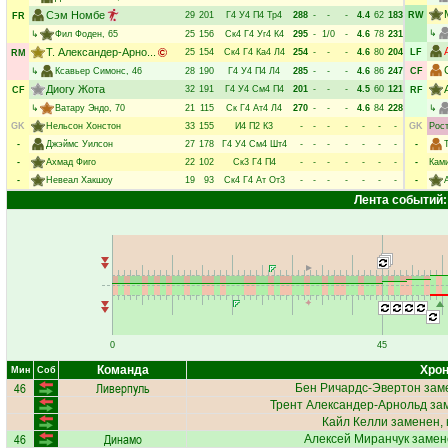
Сэм Номбе
29
201
Г4
У4
П4
Тр4
288
-
-
-
4.4
62
183
RW
FR
↳
↳
Фил Фоден
, 65
25
156
Ск4
Г4
Уг4
К4
295
-
1/0
-
4.6
78
231
Т. Александер-Арно...
25
154
Ск4
Г4
Ка4
Л4
254
-
-
-
4.6
80
204
LF
RM
↳
Ксавьер Симонс
, 46
28
190
Г4
У4
П4
Л4
285
-
-
-
4.6
86
247
CF
Диогу Жота
32
191
Г4
У4
См4
П4
201
-
-
-
4.5
60
121
CF
RF
↳
Ватару Эндо
, 70
21
115
Ск
Г4
Ат4
Л4
270
-
-
-
4.6
84
228
↳
GK
Нельсон Хонстон
33
155
И4
П2
К3
-
-
-
-
-
-
-
GK
Рос
-
Джэймс Уилсон
27
178
Г4
У4
См4
Шт4
-
-
-
-
-
-
-
-
-
Ахмад Фиго
22
102
Ск3
Г4
П4
-
-
-
-
-
-
-
-
Кам
-
Невеал Хакшоу
19
93
Ск4
Г4
Ат
От3
-
-
-
-
-
-
-
-
Лента событий:
0
45
Команда
Хрон
Мин
Соб
46
Ливерпуль
Бен Ричардс-Эвертон
заме
Трент Александер-Арнольд
зам
Кайл Келли
заменен, 
46
Динамо
Алексей Миранчук
замене