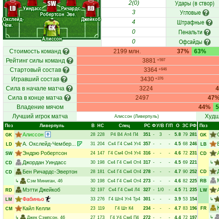
Удары (в створ)
SW
2(0)
LD
RD
Уиндасс
Ричардс-
Угловые
3
Робертсон
Эве.
Окслейд-
Джейкоб
Штрафные
4
Чем.
GK
Пенальти
0
Алиссон
Офсайды
0
Стоимость команд
2199 млн.
37%
63%
Рейтинг силы команд
3881
+597
Стартовый состав
3364
+646
Игравший состав
3430
+376
Сила в начале матча
3224
Сила в конце матча
2497
47
Владение мячом
44%
Лучший игрок матча
Худш
Алиссон
(Ливерпуль)
Поз
Ливерпуль
В
НC
Спец
РC
Ф
У/В
Г/П
О
ЗС
РФ
Поз
Алиссон
28
228
Р4
В4
Ат4
П4
351
-
3
-
5.8
79
281
GK
GK
А. Окслейд-Чембер...
31
204
Ск4
Г4
См4
Уг4
357
-
-
-
4.5
68
246
LD
LB
Эндрю Робертсон
24
147
Г4
См4
От4
Уг4
316
-
-
-
4.6
72
231
SW
CD
Джордан Уиндасс
30
198
Ск4
Г4
См4
От4
317
-
-
-
4.5
69
221
↳
CD
Бен Ричардс-Эвертон
28
181
Ск4
Г4
См4
От4
278
-
-
-
4.7
90
252
CD
CD
↳
Сэм Миниган
, 46
30
198
Ск4
Г4
См4
От4
273
-
-
-
4.6
82
225
RB
Мэтти Джейкоб
32
197
Ск4
Г4
См4
Л4
327
-
1/0
-
4.5
71
235
RD
LW
Фабиньо
33
276
Г4
Шт4
Уг4
Тр4
301
-
-
-
3.9
53
154
↳
LM
Кайл Келли
23
119
Г4
Шт
К4
234
-
-
-
4.7
83
196
FR
CM
↳
↳
Джек Сэмпсон
, 46
27
173
Г4
У4
См4
П4
272
-
-
-
4.4
72
197