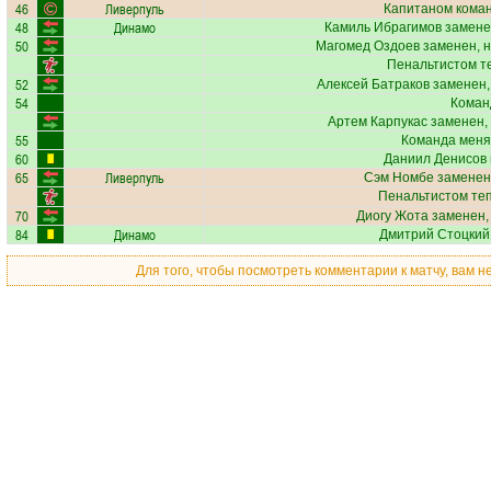
46
Ливерпуль
Капитаном кома
48
Динамо
Камиль Ибрагимов
замене
50
Магомед Оздоев
заменен, 
Пенальтистом т
52
Алексей Батраков
заменен,
54
Коман
Артем Карпукас
заменен,
55
Команда меня
60
Даниил Денисов
65
Ливерпуль
Сэм Номбе
заменен,
Пенальтистом те
70
Диогу Жота
заменен,
84
Динамо
Дмитрий Стоцкий
Для того, чтобы посмотреть комментарии к матчу, вам 