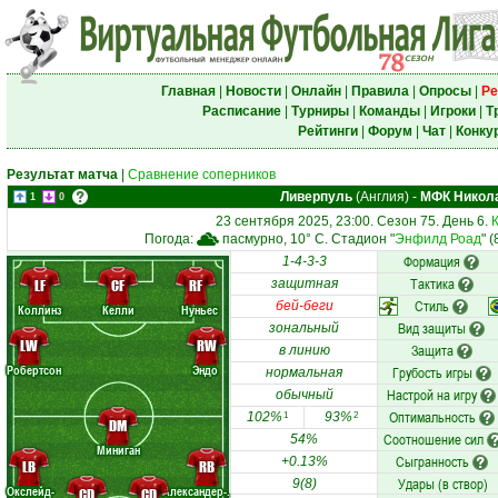
Главная
|
Новости
|
Онлайн
|
Правила
|
Опросы
|
Ре
Расписание
|
Турниры
|
Команды
|
Игроки
|
Т
Рейтинги
|
Форум
|
Чат
|
Конку
Результат матча
|
Сравнение соперников
Ливерпуль
(Англия)
-
МФК Никол
1
0
23 сентября 2025, 23:00. Сезон 75. День 6.
Погода:
пасмурно, 10° C. Стадион "
Энфилд Роад
" 
Формация
1-4-3-3
Тактика
LF
CF
RF
защитная
Стиль
бей-беги
Коллинз
Келли
Нуньес
Вид защиты
зональный
LW
RW
Защита
в линию
Робертсон
Эндо
Грубость игры
нормальная
Настрой на игру
обычный
Оптимальность
102%
93%
1
2
DM
Соотношение сил
54%
Миниган
Сыгранность
+0.13%
LB
RB
Удары (в створ)
9(8)
Окслейд-
Александер-.
CD
CD