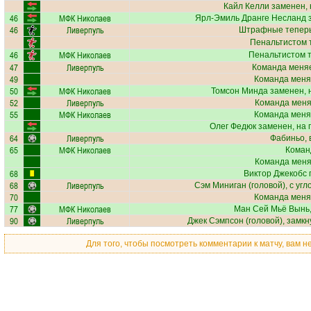
Кайл Келли
заменен, 
46
МФК Николаев
Ярл-Эмиль Дранге Несланд
з
46
Ливерпуль
Штрафные теперь
Пенальтистом 
46
МФК Николаев
Пенальтистом 
47
Ливерпуль
Команда меняе
49
Команда меня
50
МФК Николаев
Томсон Минда
заменен, 
52
Ливерпуль
Команда меняе
55
МФК Николаев
Команда меня
Олег Федюк
заменен, на 
64
Ливерпуль
Фабиньо
,
65
МФК Николаев
Коман
Команда меняе
68
Виктор Джекобс
68
Ливерпуль
Сэм Миниган
(головой), с угл
70
Команда меня
77
МФК Николаев
Ман Сей Мьё Вынь
90
Ливерпуль
Джек Сэмпсон
(головой), замкн
Для того, чтобы посмотреть комментарии к матчу, вам 