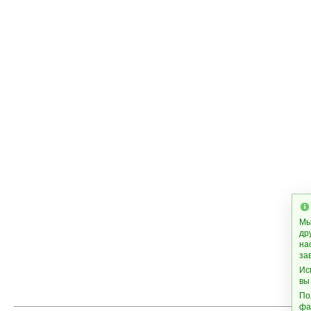
Мы
др
на
за
Ис
вы
По
фа