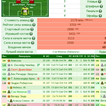
Угловые
Чем.
5
Дьюксбери
Ричардс-
Штрафные
6
Эве.
Пенальти
GK
0
Офсайды
4
Алиссон
Стоимость команд
2179 млн.
+958 млн.
Рейтинг силы команд
3703
+690
Стартовый состав
2896
+243
Игравший состав
3431
+522
Сила в начале матча
3113
Сила в конце матча
2500
4
Владение мячом
4
Лучший игрок матча
Худш
Сэм Миниган
(Ливерпуль)
Поз
Ливерпуль
В
НC
Спец
РC
Ф
У/В
Г/П
О
ЗС
РФ
Поз
Алиссон
Кон
29
228
Р4
В4
Ат4
П4
458
-
6
1
5.0
76
349
GK
GK
А. Окслейд-Чембер...
Д
32
193
Ск4
Г4
См4
Уг4
422
-
1/1
0/1
5.5
45
191
LB
LB
Скотт Дьюксбери
С
33
180
Ск4
Г4
См4
От4
273
-
-
-
4.4
44
122
CD
CD
Бен Ричардс-Эвертон
Р
29
184
Ск4
Г4
См4
От4
342
-
-
-
4.6
60
207
CD
CD
Т. Александер-Арно...
Вик
26
158
Ск4
Г4
Ка4
Л4
273
-
-
-
4.9
47
130
RB
RB
Эндрю Робертсон
Я
25
147
Г4
См4
От4
Уг4
175
-
-
-
4.8
85
149
LW
LW
↳
Фабиньо
, 46
34
270
Г4
Шт4
Уг4
Тр4
331
-
3/3
1
5.7
73
244
↳
То
Сэм Миниган
Оле
31
190
Ск4
Г4
См4
От4
380
-
2/1
1
6.4
59
224
DM
FR
Ватару Эндо
22
118
Ск
Г4
Ат4
Л4
200
-
-
-
4.8
84
170
↳
RW
Вит
↳
Ксавьер Симонс
, 46
29
197
Г4
У4
П4
Л4
308
-
-
-
5.1
76
235
RW
Сэм Коллинз
Ман
22
91
Г4
Ат
См
126
-
1/1
-
5.1
80
101
LF
CF