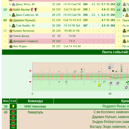
Г
↳
Диогу Жота
, 46
33
164
Г4
У4
См4
П4
284
-
1/1
0/1
5.7
89
254
CF
Кайл Келли
24
123
Ск2
Г4
Шт
К4
255
1
-
-
4.8
82
211
Т
CF
CF
↳
Джек Сэмпсон
, 46
28
175
Г4
У4
См4
П4
294
-
1/1
1
6.2
85
250
↳
Дарвин Нуньес
21
125
Ск4
Г4
У4
Ат3
210
-
-
-
4.7
86
181
RF
GK
Павл
↳
Сэм Номбе
, 46
30
208
Г4
У4
П4
Тр4
367
-
-
-
4.5
80
294
-
Ассе
GK
Куивин Келлехер
18
124
Р4
В4
Ат
П4
-
-
-
-
-
-
-
-
И
-
Хамза Даоуд
22
93
Г4
К3
-
-
-
-
-
-
-
-
Арте
-
Джорджио Серденес
23
104
Г4
У
-
-
-
-
-
-
-
-
Д
-
Фил Фоден
26
157
Ск4
Г4
Уг4
К4
-
-
-
-
-
-
-
-
Русл
Лента событий:
0
45
Команда
Хрон
Мин
Соб
39
МФК Николаев
Родриго Рохас
п
46
Ливерпуль
Сэм Коллинз
заменен
Дарвин Нуньес
замене
Эндрю Робертсон
заме
Ватару Эндо
заменен, 