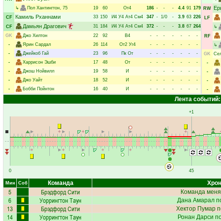
Ер
↳
Пол Хантингтон
, 75
19
60
От4
186
-
-
-
4.4
91
179
RW
Камиль Рханнами
33
150
И4
У4
Ат4
См4
347
-
1/0
-
3.9
63
226
CF
LF
Дамьян Драгович
31
184
И4
У4
Ат4
См4
372
-
-
-
3.8
67
264
CF
↳
GK
Джо Хилтон
22
92
В4
-
-
-
-
-
-
-
RF
-
Ярин Сардал
26
114
От2
Уг4
-
-
-
-
-
-
-
↳
-
Джейкоб Гай
23
96
Пк
От
-
-
-
-
-
-
-
GK
Сел
-
Харрисон Эшби
17
48
От
-
-
-
-
-
-
-
-
-
Джош Нойвилл
19
58
И
-
-
-
-
-
-
-
-
-
Джо Уайт
18
52
И
-
-
-
-
-
-
-
-
-
Бобби Пойнтон
16
40
И
-
-
-
-
-
-
-
-
Лента событий:
+1
0
45
Команда
Хрон
Мин
Соб
5
Брэдфорд Сити
Команда меня
6
Уоррингтон Таун
Дана Амарал
по
13
Брэдфорд Сити
Хектор Пумар
п
14
Уоррингтон Таун
Ронан Дарси
по