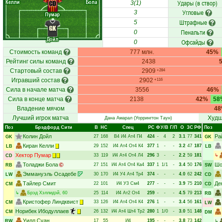
Келли
Бола
Удары (в створ)
CD
3(1)
Угловые
3
Пумар
Штрафные
5
GK
Пенальти
0
Дойл
Офсайды
0
Стоимость команд
777 млн.
45%
Рейтинг силы команд
2438
Стартовый состав
2909
+284
Игравший состав
2902
+116
Сила в начале матча
3556
46%
Сила в конце матча
2138
42%
58
Владение мячом
4
Лучший игрок матча
Худш
Дана Амарал
(Уоррингтон Таун)
Поз
Брэдфорд Сити
В
НC
Спец
РC
Ф
У/В
Г/П
О
ЗС
РФ
Поз
Колин Дойл
Ра
27
168
В4
И4
Ат4
П4
424
-
4
2
3.1
77
341
GK
GK
Киран Келли
29
152
И4
Ат4
От4
К4
377
1
-
-
3.2
47
187
LB
LB
Хектор Пумар
33
119
И4
Ат4
От4
Л4
296
3
-
-
2.2
59
181
↳
CD
Толаджи Бола
Шо
27
151
И4
Ат4
От4
Ка4
337
1
1/1
-
3.4
50
176
RB
SW
Эммануэль Осадебе
30
170
И4
У4
Ат4
Тр4
374
-
-
-
4.0
62
242
LW
CD
Тайлер Смит
Де
22
101
И4
У3
См4
277
-
-
-
3.9
75
210
CM
CD
↳
Брэд Хэллидэй
, 60
25
114
И4
Ат2
От4
259
-
-
-
4.5
79
213
RB
Кристофер Линдквист
33
126
И4
Ат4
От4
К4
276
1
-
-
3.4
56
161
CM
LW
Норибек Ибодуллаев
26
132
И4
Ат4
Шт4
Тр2
280
1
1/0
-
3.0
51
148
CM
DM
Уилл Суан
17
55
И4
195
-
-
-
3.8
73
142
RW
↳