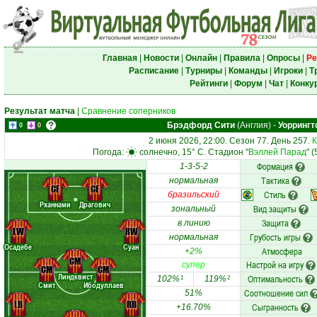
Главная
|
Новости
|
Онлайн
|
Правила
|
Опросы
|
Ре
Расписание
|
Турниры
|
Команды
|
Игроки
|
Т
Рейтинги
|
Форум
|
Чат
|
Конку
Результат матча
|
Сравнение соперников
Брэдфорд Сити
(Англия)
-
Уоррингт
0
0
2 июня 2026, 22:00. Сезон 77. День 257.
К
Погода:
солнечно, 15° C. Стадион "
Вэллей Парад
" 
Формация
1-3-5-2
Тактика
нормальная
CF
CF
Стиль
бразильский
Рханнами
Драгович
Вид защиты
зональный
Защита
в линию
LW
RW
Грубость игры
нормальная
Осадебе
Суан
Атмосфера
+2%
CM
Настрой на игру
супер
CM
CM
Линдквист
Оптимальность
102%
119%
1
2
Смит
Ибодуллаев
Соотношение сил
51%
LB
RB
Сыгранность
+16.70%