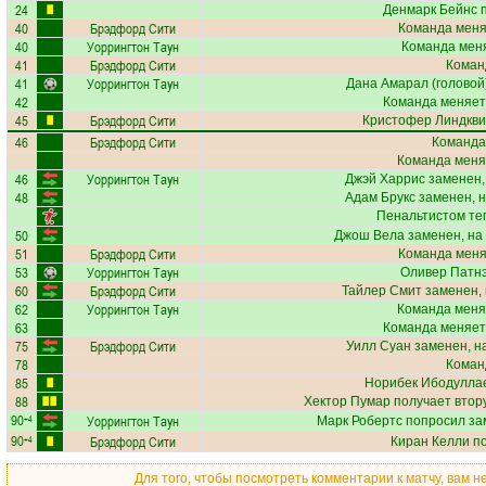
24
Денмарк Бейнс
п
40
Брэдфорд Сити
Команда меняе
40
Уоррингтон Таун
Команда меня
41
Брэдфорд Сити
Коман
41
Уоррингтон Таун
Дана Амарал
(головой)
42
Команда меняет
45
Брэдфорд Сити
Кристофер Линдкви
46
Брэдфорд Сити
Команда
Команда меня
46
Уоррингтон Таун
Джэй Харрис
заменен,
48
Адам Брукс
заменен, 
Пенальтистом те
50
Джош Вела
заменен, на
51
Брэдфорд Сити
Команда меняе
53
Уоррингтон Таун
Оливер Патн
60
Брэдфорд Сити
Тайлер Смит
заменен, 
62
Уоррингтон Таун
Команда меня
63
Команда меняет
75
Брэдфорд Сити
Уилл Суан
заменен, н
78
Коман
85
Норибек Ибодулла
88
Хектор Пумар
получает втору
90
Уоррингтон Таун
+4
Марк Робертс
попросил за
90
Брэдфорд Сити
+4
Киран Келли
по
Для того, чтобы посмотреть комментарии к матчу, вам 