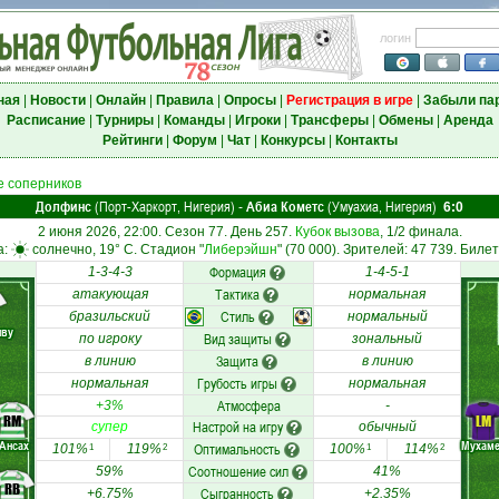
логин
ная
|
Новости
|
Онлайн
|
Правила
|
Опросы
|
Регистрация в игре
|
Забыли па
Расписание
|
Турниры
|
Команды
|
Игроки
|
Трансферы
|
Обмены
|
Аренда
Рейтинги
|
Форум
|
Чат
|
Конкурсы
|
Контакты
 соперников
Долфинс
(Порт-Харкорт, Нигерия)
Абиа Кометс
(Умуахиа, Нигерия)
-
6:0
2 июня 2026, 22:00. Сезон 77. День 257.
Кубок вызова
, 1/2 финала.
а:
солнечно, 19° C. Стадион "
Либерэйшн
" (70 000). Зрителей: 47 739. Билет
Формация
1-3-4-3
1-4-5-1
Тактика
атакующая
нормальная
Стиль
бразильский
нормальный
нву
Вид защиты
по игроку
зональный
Защита
в линию
в линию
Грубость игры
нормальная
нормальная
Атмосфера
+3%
-
RM
LM
Настрой на игру
супер
обычный
Ансах
Мухам
Оптимальность
101%
119%
100%
114%
1
2
1
2
Соотношение сил
59%
41%
RB
Сыгранность
+6.75%
+2.35%