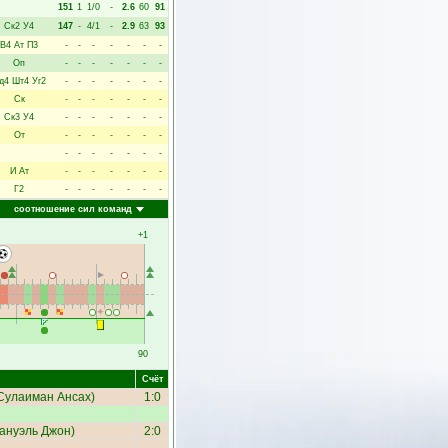
151
1
1/0
-
2.6
60
91
Ск2
У4
147
-
4/1
-
2.9
63
93
В4
Ат
П3
-
-
-
-
-
-
-
Оп
-
-
-
-
-
-
-
д4
Шт4
Уг2
-
-
-
-
-
-
-
Ск
-
-
-
-
-
-
-
Ск3
У4
-
-
-
-
-
-
-
От
-
-
-
-
-
-
-
-
-
-
-
-
-
-
И
Ат
-
-
-
-
-
-
-
Г2
-
-
-
-
-
-
-
соотношение сил команд
+1
90
Счёт
Сулаиман Ансах
)
1:0
ануэль Джон
)
2:0