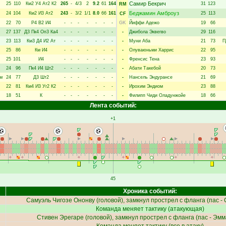
Самир Бекрич
25
110
Км2
У4
Ат2
К2
265
-
4/3
2
9.2
61
164
31
123
RM
Беджамин Амброуз
24
104
Км2
И3
Ат2
243
-
3/2
1/1
8.0
66
161
25
113
CF
22
70
Р4
В2
И4
-
-
-
-
-
-
-
GK
Йиффи Адежо
19
66
27
137
Д3
Пк4
Оп3
Ка4
-
-
-
-
-
-
-
-
Джибола Эквегво
29
116
23
113
Км3
Д4
И2
Ат
-
-
-
-
-
-
-
-
Муни Аба
21
73
П
25
86
Км
И4
-
-
-
-
-
-
-
-
Олуваюньми Харрис
22
95
25
101
И4
-
-
-
-
-
-
-
-
Френсис Тена
23
93
24
96
Пк4
И4
Шт2
-
-
-
-
-
-
-
-
Абати Такебой
20
73
им
24
77
Д3
Шт2
-
-
-
-
-
-
-
-
Нансель Эндурансе
21
69
22
81
Км4
И3
Уг2
К2
-
-
-
-
-
-
-
-
Ирохим Эндиом
23
88
18
51
К
-
-
-
-
-
-
-
-
Филипп Чиди Оладунжойе
18
66
Лента событий:
+1
45
Хроника событий:
Самуэль Чигозе Ононву
(головой), замкнул прострел с фланга (пас -
Команда меняет тактику (атакующая)
Стивен Эрегаре
(головой), замкнул прострел с фланга (пас -
Эмм