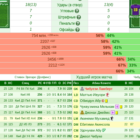
Рогач
Удары (в створ)
18(13)
13(4)
LD
Угловые
7
5
Штрафные
Ивуор
7
0
Пенальти
0
0
Офсайды
1
6
754 млн.
56%
44%
+159 млн.
2207
58%
42%
+637
2626
59%
41%
+838
2626
59%
41%
+838
3456
66%
34%
+1699
2212
67%
33%
+1124
66%
34%
Худший игрок матча
Стивен Эрегаре
(Долфинс)
Чибу
В
НC
Спец
РC
Ф
У/В
Г/П
О
ЗС
РФ
Поз
Абиа Кометс
В
НC
Чибуези Ламберт
25
128
Р4
В4
П4
Ка4
296
-
4
-
7.9
80
239
24
104
GK
Маттью Ивуори
27
108
Км4
И4
256
-
1/0
0/1
8.4
64
164
28
138
LD
Обиодун Абу
28
133
Км4
Д3
Пк4
Ат4
371
-
-
-
8.7
63
234
30
153
CD
Чуквуэмека Мелькам
25
110
Д4
Пк4
Шт4
Л4
327
-
1/1
-
7.3
53
176
26
120
CD
Джонах Джеймс
25
117
Км4
Д4
Пк4
Ат4
388
-
1/1
1
7.5
62
242
25
110
RD
Акинеми Мухамед
21
79
Км4
Пк4
И2
Ат4
236
-
-
0/1
7.0
63
151
27
131
LM
Ебитими Акинсола
26
115
Д2
И3
Л3
273
-
2/1
-
6.1
62
171
22
87
DM
Удочукви Абу
27
128
Км4
Д4
Пк2
И4
372
-
3/2
1/1
8.2
61
227
26
123
CM
Джеол Чибуке
24
148
Км4
Д4
У4
Л4
429
-
3/3
1/2
8.7
65
282
24
100
Пд
CM