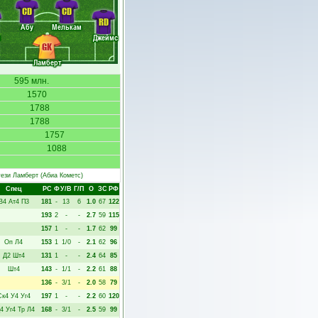
CD
CD
RD
Абу
Мелькам
и
Джеймс
GK
Ламберт
595 млн.
1570
1788
1788
1757
1088
ези Ламберт
(Абиа Кометс)
Спец
РC
Ф
У/В
Г/П
О
ЗС
РФ
В4
Ат4
П3
181
-
13
6
1.0
67
122
193
2
-
-
2.7
59
115
157
1
-
-
1.7
62
99
Оп
Л4
153
1
1/0
-
2.1
62
96
Д2
Шт4
131
1
-
-
2.4
64
85
Шт4
143
-
1/1
-
2.2
61
88
136
-
3/1
-
2.0
58
79
Ск4
У4
Уг4
197
1
-
-
2.2
60
120
4
Уг4
Тр
Л4
168
-
3/1
-
2.5
59
99