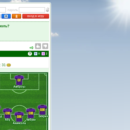
пароль
вход в игру
роль?
+0
0
2
: 31
CF
Амброуз
RM
CM
CM
ед
Бекрич
DM
Абу
Чибуке
Акинсола