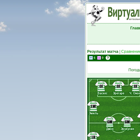
Глав
Результат матча
|
Сравнение
6
0
Погод
CF
CF
CF
Васкес
Эрегаре
Ч. Оно
LW
Эмиль
CM
CM
Джон
Эрукусин
LB