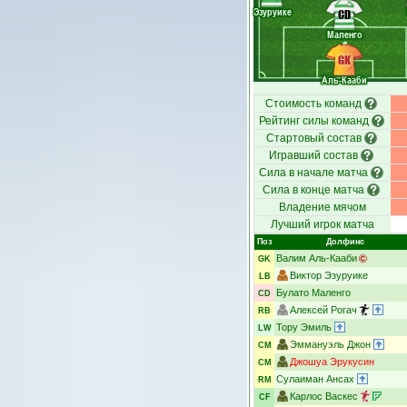
Эзуруике
CD
Маленго
GK
Аль-Кааби
Стоимость команд
Рейтинг силы команд
Стартовый состав
Игравший состав
Сила в начале матча
Сила в конце матча
Владение мячом
Лучший игрок матча
Поз
Долфинс
Валим Аль-Кааби
GK
Виктор Эзуруике
LB
Булато Маленго
CD
Алексей Рогач
RB
Тору Эмиль
LW
Эммануэль Джон
CM
Джошуа Эрукусин
CM
Сулаиман Ансах
RM
Карлос Васкес
CF