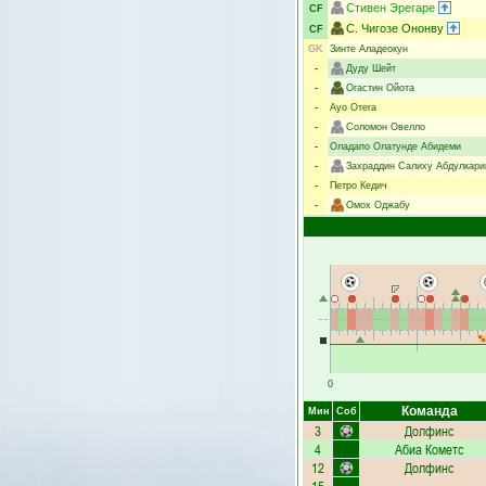
Стивен Эрегаре
CF
С. Чигозе Ононву
CF
GK
Зинте Аладеокун
-
Дуду Шейт
-
Огастин Ойота
-
Ауо Отега
-
Соломон Овелло
-
Оладапо Олатунде Абидеми
-
Захраддин Салиху Абдулкар
-
Петро Кедич
-
Омох Оджабу
0
Команда
Мин
Соб
3
Долфинс
4
Абиа Кометс
12
Долфинс