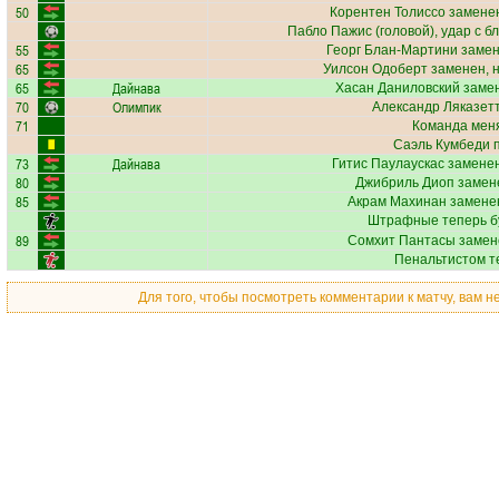
50
Корентен Толиссо
заменен
Пабло Пажис
(головой), удар с б
55
Георг Блан-Мартини
замен
65
Уилсон Одоберт
заменен, 
65
Дайнава
Хасан Даниловский
замен
70
Олимпик
Александр Ляказет
71
Команда меня
Саэль Кумбеди
п
73
Дайнава
Гитис Паулаускас
заменен
80
Джибриль Диоп
замене
85
Акрам Махинан
заменен
Штрафные теперь б
89
Сомхит Пантасы
замен
Пенальтистом т
Для того, чтобы посмотреть комментарии к матчу, вам 