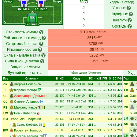
Менди
Какре
Удары (в створ)
CD
CD
10(7)
Угловые
5
Диньяне
Альверо
Штрафные
2
GK
Пенальти
0
Белевиль
Офсайды
2
Стоимость команд
2019 млн.
+80 млн.
Рейтинг силы команд
3515
+297
Стартовый состав
3788
+542
Игравший состав
3974
+761
Сила в начале матча
5252
+906
Сила в конце матча
3953
+1090
Владение мячом
Лучший игрок матча
Худш
Райан Шерки
(Олимпик)
Поз
Олимпик
В
НC
Спец
РC
Ф
У/В
Г/П
О
ЗС
РФ
Поз
Жером Белевиль
С
31
204
Р4
В4
Ат4
П4
564
-
3
1
4.6
80
469
GK
GK
Ферлан Менди
Р
29
271
Г4
Ат4
См4
Уг4
811
1
1/0
0/1
5.2
57
476
LB
LB
Александре Диньяне
Хас
21
159
Г4
И4
См4
Л4
405
1
-
-
4.3
53
223
CD
CD
Скелли Альверо
29
180
Г4
И4
Ат2
См2
504
1
-
-
4.7
56
296
↳
CD
С
Максенс Какре
23
120
Г4
И4
П4
330
-
-
-
4.5
57
197
RB
RB
Реми Кабелла
↳
Эл
24
173
Г4
И4
Ат4
Ка4
485
-
-
-
4.7
62
315
LW
З
Георг Блан-Мартини
LM
20
130
Г4
У4
Ат
Л4
243
-
-
-
4.4
71
182
DM
Д
DM
↳
Саэль Кумбеди
, 55
25
151
Г4
И4
Ат3
Уг
294
1
-
-
4.6
83
244
Корентен Толиссо
↳
18
95
Г4
У4
Шт4
317
-
3/1
-
4.7
79
251
RW
А
CM
↳
Бредли Баркола
, 50
30
197
Г4
И4
У4
Ат4
584
-
-
0/1
6.0
84
498