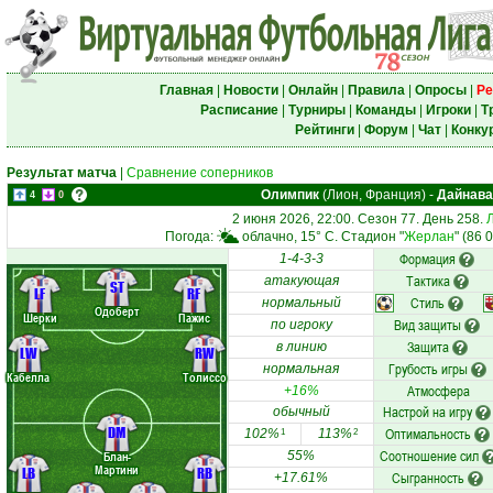
Главная
|
Новости
|
Онлайн
|
Правила
|
Опросы
|
Ре
Расписание
|
Турниры
|
Команды
|
Игроки
|
Т
Рейтинги
|
Форум
|
Чат
|
Конку
Результат матча
|
Сравнение соперников
Олимпик
(Лион, Франция)
-
Дайнава
4
0
2 июня 2026, 22:00. Сезон 77. День 258.
Погода:
облачно, 15° C. Стадион "
Жерлан
" (86 
Формация
1-4-3-3
Тактика
атакующая
ST
LF
RF
Стиль
нормальный
Одоберт
Шерки
Пажис
Вид защиты
по игроку
Защита
в линию
LW
RW
Грубость игры
нормальная
Кабелла
Толиссо
Атмосфера
+16%
Настрой на игру
обычный
DM
Оптимальность
102%
113%
1
2
Соотношение сил
Блан-
55%
Мартини
LB
RB
Сыгранность
+17.61%