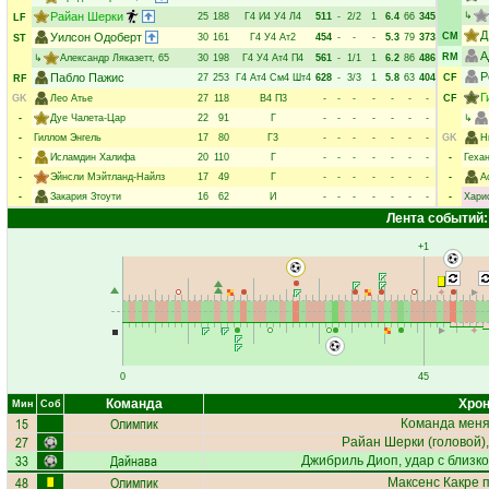
Райан Шерки
↳
25
188
Г4
И4
У4
Л4
511
-
2/2
1
6.4
66
345
LF
Д
Уилсон Одоберт
CM
30
161
Г4
У4
Ат2
454
-
-
-
5.3
79
373
ST
А
RM
↳
Александр Ляказетт
, 65
30
198
Г4
У4
Ат4
П4
561
-
1/1
1
6.2
86
486
Р
Пабло Пажис
27
253
Г4
Ат4
См4
Шт4
628
-
3/3
1
5.8
63
404
CF
RF
Г
GK
Лео Атье
27
118
В4
П3
-
-
-
-
-
-
-
CF
-
Дуе Чалета-Цар
22
91
Г
-
-
-
-
-
-
-
↳
-
Гиллом Энгель
17
80
Г3
-
-
-
-
-
-
-
GK
Н
-
Исламдин Халифа
20
110
Г
-
-
-
-
-
-
-
-
Геха
-
Эйнсли Мэйтланд-Найлз
17
49
Г
-
-
-
-
-
-
-
-
А
-
Закария Зтоути
16
62
И
-
-
-
-
-
-
-
-
Хари
Лента событий:
+1
0
45
Команда
Хрон
Мин
Соб
15
Олимпик
Команда меняе
27
Райан Шерки
(головой),
33
Дайнава
Джибриль Диоп
, удар с близк
48
Олимпик
Максенс Какре
п