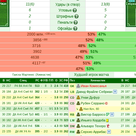
Чжан
Себри
Удары (в створ)
11(6)
13(8)
Угловые
6
5
Штрафные
2
2
Пенальти
0
0
Офсайды
1
2
2000 млн.
53%
47%
+235 млн.
3856
52%
48%
+300
3716
48%
52%
3902
49%
51%
4638
47%
53%
5
4117
51%
49%
+97
47%
53%
Худший игрок матча
Гаиска Мартинес
(Химнастик)
М
В
НC
Спец
РC
Ф
У/В
Г/П
О
ЗС
РФ
Поз
Химнастик
В
НC
Иван Комесанья
29
217
Р4
В4
Ат4
П4
513
-
8
3
2.6
74
418
29
217
В4
GK
Давид Фрайле Себриан
26
184
Д4
Ат4
См4
К4
382
1
1/0
-
3.2
54
230
26
187
Д4
LB
Унаи Дуфур
29
210
Д4
Ат4
См4
Ка4
364
-
-
-
3.8
66
250
26
185
Д4
CD
Рубен Серрано
26
181
Д4
И4
Ат4
Ка4
420
-
-
-
3.9
86
382
24
161
Д4
CD
28
202
Д4
Ат4
См4
Л4
457
1
-
0/1
3.5
54
271
↳
Нил Коч
, 60
20
124
Виктор Барросо
30
230
Д4
Ат4
См4
Тр3
441
-
1/1
-
3.9
60
291
27
199
Д4
RB
Иньиго Кордоба
30
182
Д4
И4
Ат4
См4
424
-
-
-
4.0
76
323
27
164
Д
LW
Альваро Техеро
28
210
Д4
И4
Ат4
Уг4
536
-
-
-
4.3
89
528
27
191
Д
DM
23
155
Д4
И4
У4
Ат
395
-
2/2
-
3.9
66
262
Серхио Аррибас
26
154
К
RW