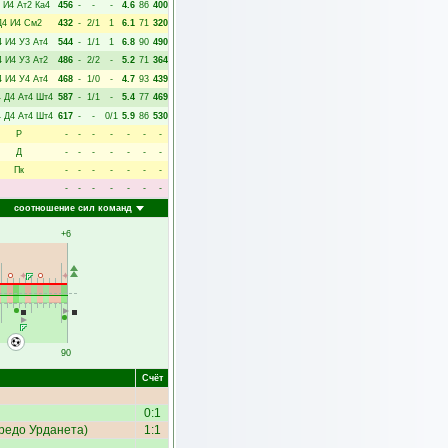
И4
Ат2
Ка4
456
-
-
-
4.6
86
400
Д4
И4
См2
432
-
2/1
1
6.1
71
320
4
И4
У3
Ат4
544
-
1/1
1
6.8
90
490
4
И4
У3
Ат2
486
-
2/2
-
5.2
71
364
4
И4
У4
Ат4
468
-
1/0
-
4.7
93
439
4
Д4
Ат4
Шт4
587
-
1/1
-
5.4
77
469
4
Д4
Ат4
Шт4
617
-
-
0/1
5.9
86
530
Р
-
-
-
-
-
-
-
Д
-
-
-
-
-
-
-
Пк
-
-
-
-
-
-
-
-
-
-
-
-
-
-
соотношение сил команд
+6
90
Счёт
0:1
редо Урданета
)
1:1