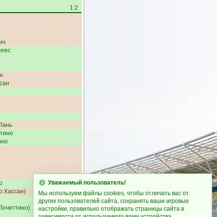
1:2
ич
игес
н
сан
н
Пань
тино
ино
Уважаемый пользователь!
о
р Хассан
)
2:2
Мы используем файлы cookies, чтобы отличать вас от
других пользователей сайта, сохранять ваши игровые
Почеттино
)
2:3
настройки, правильно отображать страницы сайта в
зависимости от используемого вами устройства.