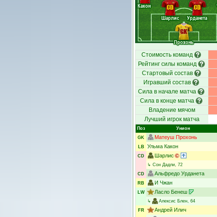
Какон
CD
CD
Шарлис
Урданета
GK
Прохонь
Стоимость команд
Рейтинг силы команд
Стартовый состав
Игравший состав
Сила в начале матча
Сила в конце матча
Владение мячом
Лучший игрок матча
Поз
Унион
Матеуш Прохонь
GK
Ульма Какон
LB
Шарлис
CD
↳
Сон Дадли
, 72
Альфредо Урданета
CD
И Чжан
RB
Ласло Бенеш
LW
↳
Алексис Блен
, 64
Андрей Илич
FR