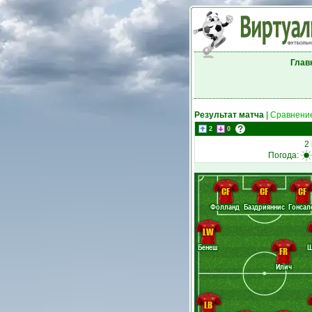
Глав
Результат матча
|
Сравнение
2
0
2
Погода:
CF
CF
CF
Фолланд
Баздрияннис
Гонсал
LW
Бенеш
FR
Илич
LB