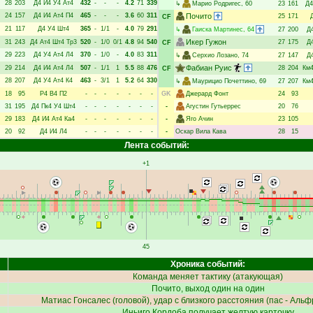
28
203
Д4
И4
У4
Ат4
432
-
-
-
4.2
71
339
↳
Марио Родригес
, 60
23
161
Д4
24
157
Д4
И4
Ат4
П4
465
-
-
-
3.6
60
311
Почито
25
171
CF
21
117
Д4
У4
Шт4
365
-
1/1
-
4.0
79
291
↳
Гаиска Мартинес
, 64
27
200
Д
Икер Гужон
31
243
Д4
Ат4
Шт4
Тр3
520
-
1/0
0/1
4.8
94
540
27
175
Д
CF
29
223
Д4
У4
Ат4
Л4
370
-
1/0
-
4.0
83
311
↳
Серхио Лозано
, 74
27
147
Д
Фабиан Руис
29
214
Д4
И4
Ат4
Л4
507
-
1/1
1
5.5
88
476
28
204
Км
CF
28
207
Д4
У4
Ат4
К4
463
-
3/1
1
5.2
64
330
↳
Маурицио Почеттино
, 69
27
207
Км
18
95
Р4
В4
П2
-
-
-
-
-
-
-
GK
Джерард Фонт
24
93
31
195
Д4
Пк4
У4
Шт4
-
-
-
-
-
-
-
-
Агустин Гутьеррес
20
76
29
183
Д4
И4
Ат4
Ка4
-
-
-
-
-
-
-
-
Яго Ачин
23
105
20
92
Д4
И4
Л4
-
-
-
-
-
-
-
-
Оскар Вила Кава
28
15
Лента событий:
+1
45
Хроника событий:
Команда меняет тактику (атакующая)
Почито
, выход один на один
Матиас Гонсалес
(головой), удар с близкого расстояния (пас -
Альф
Иньиго Кордоба
получает желтую карточку