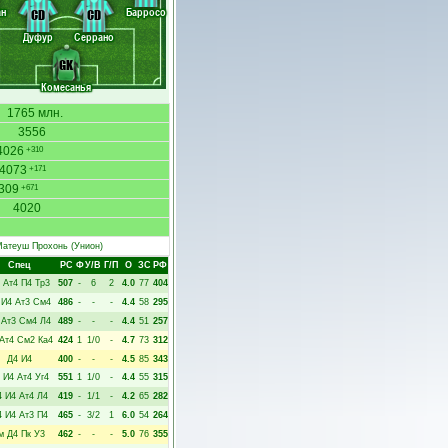
ан
Барросо
CD
CD
Дуфур
Серрано
GK
Комесанья
1765 млн.
3556
4026
+310
4073
+171
309
+671
4020
атеуш Прохонь
(Унион)
Спец
РC
Ф
У/В
Г/П
О
ЗС
РФ
Ат4
П4
Тр3
507
-
6
2
4.0
77
404
И4
Ат3
См4
486
-
-
-
4.4
58
295
Ат3
См4
Л4
489
-
-
-
4.4
51
257
Ат4
См2
Ка4
424
1
1/0
-
4.7
73
312
Д4
И4
400
-
-
-
4.5
85
343
И4
Ат4
Уг4
551
1
1/0
-
4.4
55
315
4
И4
Ат4
Л4
419
-
1/1
-
4.2
65
282
4
И4
Ат3
П4
465
-
3/2
1
6.0
54
264
м
Д4
Пк
У3
462
-
-
-
5.0
76
355