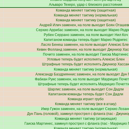
Альваро Техеро
, удар с близкого расстояния
Команда меняет тактику (защитная)
Команда меняет тактику (нормальная)
Команда меняет тактику (защитная)
Андрей Илич
заменен, на поле выходит
Боян Оташев
Серхио Аррибас
заменен, на поле выходит
Марио Родр
Рубен Серрано
заменен, на поле выходит
Нил Коч
Капитаном команды теперь будет
Марио Родригес
Ласло Бенеш
заменен, на поле выходит
Алексис Бле
Кевин Фолланд
заменен, на поле выходит
Джуниор Хас
Почито
заменен, на поле выходит
Гаиска Мартинес
Угловые теперь будет исполнять
Алексис Блен
Штрафные теперь будет исполнять
Джуниор Хасса
Команда меняет тактику (нормальная)
Александр Баздрияннис
заменен, на поле выходит
Дун 
Фабиан Руис
заменен, на поле выходит
Маурицио Почет
Штрафные теперь будет исполнять
Маурицио Почетт
Шарлис
заменен, на поле выходит
Сон Дадли
Капитаном команды теперь будет
Сон Дадли
Команда играет грубо
Команда меняет тактику (все в атаку)
Икер Гужон
заменен, на поле выходит
Серхио Лозан
Дун Пань
(головой), замкнул прострел с фланга (пас -
Джунио
Команда меняет тактику (атакующая)
Гаиска Мартинес
, замкнул прострел с фланга (пас -
Маурицио 
Команда меняет тактику (нормальная)