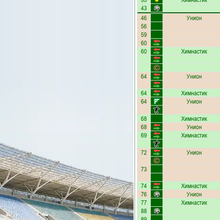
43
46
Унион
56
59
60
60
Химнастик
64
Унион
64
Химнастик
64
Унион
68
Химнастик
68
Унион
69
Химнастик
72
Унион
73
74
Химнастик
76
Унион
77
Химнастик
88
89