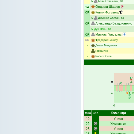
↳
Боян Оташевич
, 60
Ондраш Шафер
RW
Кевин Фолланд
CF
↳
Джуниор Хассан
, 64
Александр Баздрияннис
CF
↳
Дун Пань
, 68
Матиас Гонсалес
CF
GK
Фредерик Ронноу
-
Деван Мендиола
-
Гарба Иса
-
Роберт Сков
0
Команда
Мин
Соб
10
Унион
22
Химнастик
25
Унион
35
Химнастик