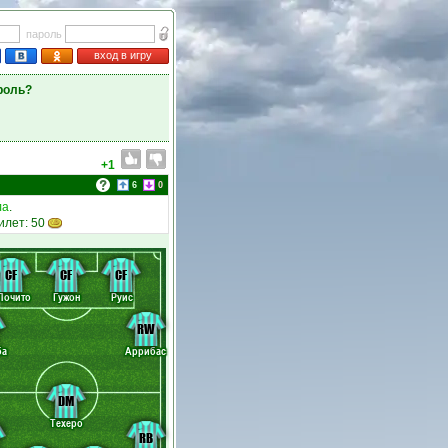
пароль
вход в игру
роль?
+1
6
0
ла
.
илет: 50
CF
CF
CF
Почито
Гужон
Руис
RW
ба
Аррибас
DM
Техеро
RB