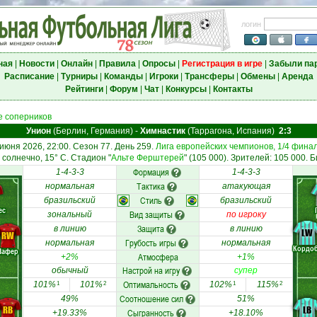
логин
ная
|
Новости
|
Онлайн
|
Правила
|
Опросы
|
Регистрация в игре
|
Забыли па
Расписание
|
Турниры
|
Команды
|
Игроки
|
Трансферы
|
Обмены
|
Аренда
Рейтинги
|
Форум
|
Чат
|
Конкурсы
|
Контакты
 соперников
Унион
(Берлин, Германия)
-
Химнастик
(Таррагона, Испания)
2:3
 июня 2026, 22:00. Сезон 77. День 259.
Лига европейских чемпионов, 1/4 фина
солнечно, 15° C. Стадион "
Альте Ферштерей
" (105 000). Зрителей: 105 000. Б
Формация
1-4-3-3
1-4-3-3
Тактика
нормальная
атакующая
Стиль
бразильский
бразильский
ес
Вид защиты
зональный
по игроку
Защита
в линию
в линию
LW
RW
Грубость игры
нормальная
нормальная
Кордо
Шафер
Атмосфера
+2%
+1%
Настрой на игру
обычный
супер
Оптимальность
101%
101%
102%
115%
1
2
1
2
Соотношение сил
49%
51%
RB
LB
Сыгранность
+19.33%
+18.10%