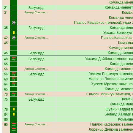
Команда меня
21
Белуиздад
Команда меняет
31
Коман
Авенир Спортив…
Команда меняе
Павлос Кафариос
(головой), удар 
35
Белуиздад
Команда меня
Уссама Бенкихул
42
Павлос Кафариос
Авенир Спортив…
45
Команда
Команда меня
45
Белуиздад
Команда меняе
48
Белуиздад
Уссама Дайбеш
заменен, н
55
Команда меня
56
Команда меняет
Авенир Спортив…
56
Белуиздад
Уссама Бенкихул
заменен
60
Марсело Паппано
замене
64
Хуссем Мрезиге
заменен
65
Команда меняет
70
Самсон Мбингуи
заменен, 
Авенир Спортив…
75
Белуиздад
Коман
Команда меня
76
Шуаиб Кеддад
п
84
Белаид Хамиди
п
89
Команда
90
Павлос Кафариос
замене
Авенир Спортив…
Лоренцо Депюид
заменен