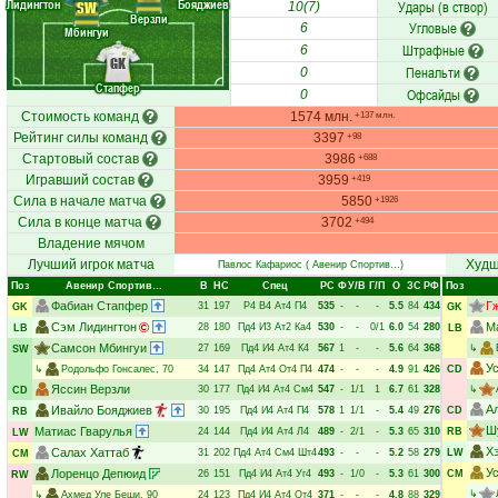
Лидингтон
Бояджиев
Удары (в створ)
SW
10(7)
Верзли
Угловые
6
Мбингуи
Штрафные
6
GK
Пенальти
0
Стапфер
Офсайды
0
Стоимость команд
1574 млн.
+137 млн.
Рейтинг силы команд
3397
+98
Стартовый состав
3986
+688
Игравший состав
3959
+419
Сила в начале матча
5850
+1926
Сила в конце матча
3702
+494
Владение мячом
Лучший игрок матча
Худш
Павлос Кафариос
( Авенир Спортив…)
Поз
Авенир Спортив…
В
НC
Спец
РC
Ф
У/В
Г/П
О
ЗС
РФ
Поз
Фабиан Стапфер
Г
31
197
Р4
В4
Ат4
П4
535
-
-
-
5.5
84
434
GK
GK
Сэм Лидингтон
М
28
180
Пд4
И3
Ат2
Ка4
530
-
-
0/1
6.0
54
280
LB
LB
Самсон Мбингуи
27
169
Пд4
И4
Ат4
К4
567
1
-
-
5.6
64
368
↳
SW
У
↳
Родольфо Гонсалес
, 70
34
147
Пд4
Ат4
От4
П4
474
-
-
-
4.9
91
426
CD
Яссин Верзли
30
177
Пд4
И4
Ат4
См4
547
-
1/1
1
6.7
61
328
↳
CD
А
Ивайло Бояджиев
30
195
Пд4
И4
Ат4
П4
578
1
1/1
-
5.4
49
276
CD
RB
Ш
Матиас Гварулья
24
144
Пд4
И4
Ат4
Л4
489
-
2/1
-
5.3
65
310
RB
LW
Х
Салах Хаттаб
31
202
Пд4
Ат4
См4
Шт4
493
-
-
-
5.2
58
279
LW
CM
У
Лоренцо Депюид
26
151
Пд4
И4
Ат4
Уг4
493
-
1/0
-
5.3
61
300
CM
RW
↳
↳
Ахмед Уле Беши
, 90
24
123
Пд4
И4
Ат4
От4
371
-
-
-
4.8
88
329