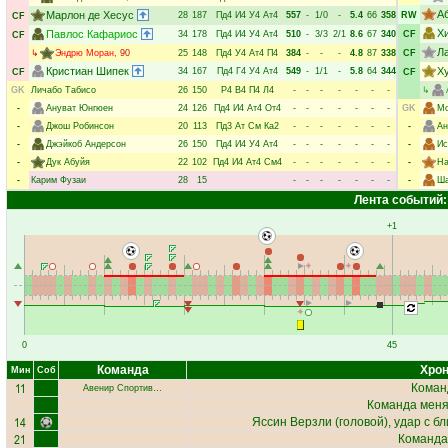
А
Марлон де Хесус
28
187
Пд4
И4
У4
Ат4
557
-
1/0
-
5.4
66
358
RW
CF
Х
Павлос Кафариос
34
178
Пд4
И4
У4
Ат4
510
-
3/3
2/1
8.6
67
340
CF
CF
Л
↳
Эндрю Моран
, 90
25
148
Пд4
У4
Ат4
П4
384
-
-
-
4.8
87
338
CF
Кристиан Шипек
Х
34
167
Пд4
Г4
У4
Ат4
549
-
1/1
-
5.8
64
344
CF
CF
GK
Личабо Табисо
26
150
Р4
В4
П4
Л4
-
-
-
-
-
-
-
↳
-
Ануват Юнгюен
24
126
Пд4
И4
Ат4
От4
-
-
-
-
-
-
-
GK
Мо
-
Джош Робинсон
20
113
Пд3
Ат
См
Ка2
-
-
-
-
-
-
-
-
Ан
-
Джэйкоб Андерсон
26
150
Пд4
И4
У4
Ат4
-
-
-
-
-
-
-
-
Ис
-
Дук Абуйя
22
102
Пд4
И4
Ат4
См4
-
-
-
-
-
-
-
-
На
-
Карим Фузаи
28
15
-
-
-
-
-
-
-
-
Ша
Лента событий:
+1
0
45
Команда
Хрон
Мин
Соб
11
Коман
Авенир Спортив…
Команда меняе
14
Яссин Верзли
(головой), удар с б
21
Команда