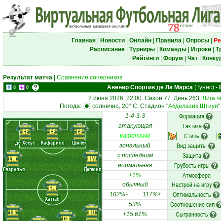
Главная
|
Новости
|
Онлайн
|
Правила
|
Опросы
|
Ре
Расписание
|
Турниры
|
Команды
|
Игроки
|
Т
Рейтинги
|
Форум
|
Чат
|
Конку
Результат матча
|
Сравнение соперников
Авенир Спортив де Ла Марса
(Тунис)
-
8
0
2 июня 2026, 22:00. Сезон 77. День 263.
Лига ч
Погода:
солнечно, 20° C. Стадион "
Абделазиз Штиуи
"
Формация
1-4-3-3
Тактика
атакующая
CF
CF
CF
Стиль
катеначчо
де Хесус
Кафариос
Шипек
Вид защиты
зональный
Защита
с последним
LW
RW
Грубость игры
нормальная
Гварулья
Депюид
Атмосфера
+1%
Настрой на игру
обычный
CM
Оптимальность
102%
117%
1
2
Хаттаб
Соотношение сил
53%
LB
RB
Сыгранность
+15.61%
CD