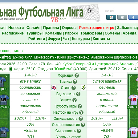
логин
ная
|
Новости
|
Онлайн
|
Правила
|
Опросы
|
Регистрация в игре
|
Забыли па
Расписание
|
Турниры
|
Команды
|
Игроки
|
Трансферы
|
Обмены
|
Аренда
Рейтинги
|
Форум
|
Чат
|
Конкурсы
|
Контакты
 соперников
найтэд
(Бэйкер Хилл, Монтсеррат)
Юник
(Кристиансенд, Американские Виргинские о-в
-
юля 2026, 22:00. Сезон 78. День 40.
Кубок Северной и Центральной Америки, 
ода:
жарко, 25° C. Стадион "
Юнайтэд
" (40 000). Зрителей: 39 812. Билет: 4
Формация
1-4-3-3
1-4-3-3
Тактика
RF
все в атаку
суперзащитная
Стиль
британский
бей-беги
ерко
Вид защиты
зональный
зональный
RW
Защита
LW
в линию
в линию
Грубость игры
нормальная
нормальная
Фудзии
Донате
Настрой на игру
обычный
обычный
Оптимальность
102%
118%
101%
111%
1
2
1
2
Соотношение сил
50%
50%
Сыгранность
+8.95%
+6.04%
RB
LB
Удары (в створ)
7(1)
7(3)