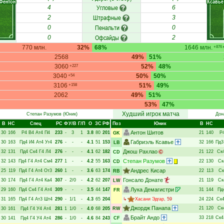
Фентон
Ксавье
Угловые
4
6
Штрафные
2
3
Пенальти
0
0
Офсайды
0
2
770 млн.
32%
68%
1646 млн.
+876 
2568
49%
51%
3060
52%
48%
+227
3040
50%
50%
+54
3106
51%
49%
+158
2062
49%
51%
53%
47%
Худший игрок матча
Степан Разумов
(Юник)
Дон
В
НC
Спец
РC
Ф
У/В
Г/П
О
ЗС
РФ
Поз
Юник
В
НC
Антон Шитов
30
166
Р4
В4
Ат4
П4
233
-
3
1
3.8
80
201
21
140
Р
GK
Габриэль Ксавье
30
163
Пд4
И4
Ат4
Уг4
276
-
-
-
4.1
51
153
32
166
Пд3
LB
Джош Рахлао
32
131
Пд4
Ск4
Г4
Л4
276
-
-
-
4.1
62
182
21
122
Ск
CD
Степан Разумов
32
143
Пд4
Г4
Ат4
См4
277
1
-
-
4.2
55
163
22
130
Ск
CD
Андрес Кисар
25
119
Пд4
Г4
Ат4
От3
260
1
-
-
3.6
63
174
22
113
Ск
RB
Гонсало Донате
30
174
Пд4
Г4
Ат4
Ка4
307
-
2/0
-
4.2
62
207
21
119
Ск
LW
Лука Демагистри
29
160
Пд4
Ск4
Г4
Ат4
309
-
-
-
3.5
44
147
31
144
Пд
FR
31
165
Пд4
Г4
Ат3
Шт4
290
-
1/1
-
4.3
65
204
↳
Хасани Эдгар
, 59
24
224
Ск
Джордж Панапа
21
120
Ск
30
161
Пд4
Г4
У4
Ат4
281
1
1/0
-
4.0
68
205
RW
Брайт Андо
33
218
Ск4
30
141
Пд4
Г4
У4
Ат4
286
-
1/0
-
4.6
84
243
CF