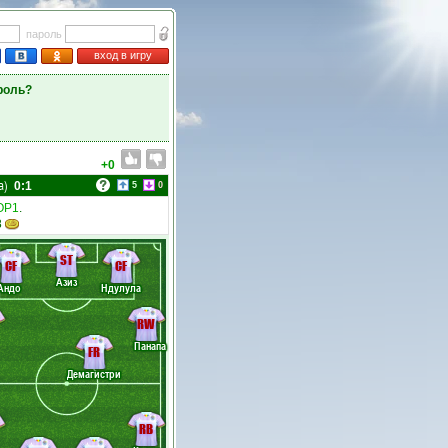
пароль
вход в игру
роль?
+0
а)
0:1
5
0
ОР1
.
8
ST
CF
CF
Азиз
Андо
Ндулула
RW
Панапа
FR
Демагистри
RB