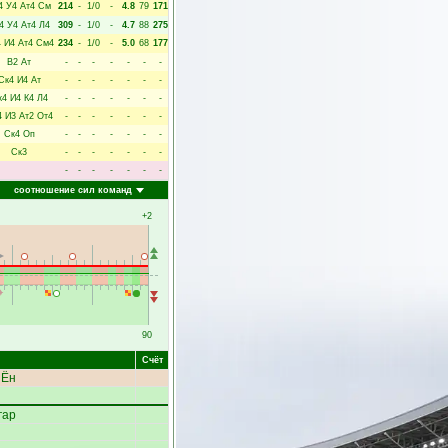
4
У4
Ат4
См
214
-
1/0
-
4.8
79
171
4
У4
Ат4
Л4
309
-
1/0
-
4.7
88
275
4
И4
Ат4
См4
234
-
1/0
-
5.0
68
177
В2
Ат
-
-
-
-
-
-
-
Ск4
И4
Ат
-
-
-
-
-
-
-
к4
И4
К4
Л4
-
-
-
-
-
-
-
4
И3
Ат2
От4
-
-
-
-
-
-
-
Ск4
Оп
-
-
-
-
-
-
-
Ск3
-
-
-
-
-
-
-
-
-
-
-
-
-
-
соотношение сил команд
+2
90
Счёт
 Ён
гар