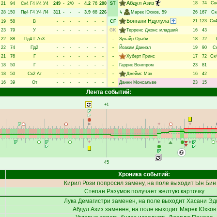
Абдул Азиз
18
74
Ск
21
94
Ск4
Г4
И4
У4
249
-
2/0
-
4.2
76
200
ST
28
150
Пд4
Г4
У4
Л4
311
-
-
-
3.9
68
226
↳
Марек Юхков
, 59
26
167
Ск
Бонгани Ндулула
21
123
Ск
19
58
В
-
-
-
-
-
-
-
CF
23
79
У
-
-
-
-
-
-
-
GK
Терренс Джонс младший
16
43
22
88
Пд4
Г
Ат3
-
-
-
-
-
-
-
-
Зухайр Ораби
18
72
22
74
Пд2
-
-
-
-
-
-
-
-
Йоаким Даниэл
19
90
С
21
76
Г
-
-
-
-
-
-
-
-
Хуберт Принс
17
72
Ск
18
50
Г
-
-
-
-
-
-
-
-
Гаррик Вонгпром
23
81
18
50
Ск2
Ат
-
-
-
-
-
-
-
-
Джеймс Мак
16
42
16
39
От
-
-
-
-
-
-
-
-
Данни Монсальве
23
15
Лента событий:
+1
45
Хроника событий:
Кирил Рози
попросил замену, на поле выходит
Ын Бин
Степан Разумов
получает желтую карточку
Лука Демагистри
заменен, на поле выходит
Хасани Эд
Абдул Азиз
заменен, на поле выходит
Марек Юхков