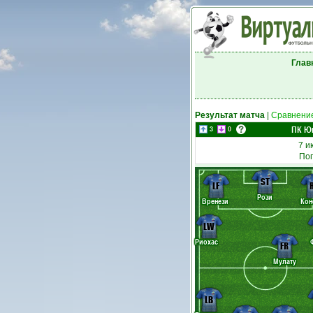
Глав
Результат матча
|
Сравнение
ПК Ю
3
0
7 и
Пог
ST
LF
Рози
Вренези
Кон
LW
Риохас
FR
Мулату
LB