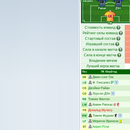
Гонсалез
CD
CD
Райан
Д'Ат
GK
Ом
Стоимость команд
Рейтинг силы команд
Стартовый состав
Игравший состав
Сила в начале матча
Сила в конце матча
Владение мячом
Лучший игрок матча
Поз
ПК Юнайтэд
Джин-сонг Ом
GK
Ф. Гонсалез
LB
Джэйми Райан
CD
Лоусон Д'Ат
CD
Томми Фентон
RB
Кевин Риохас
LW
Дональд Мулату
FR
Томоя Фудзии
RW
Меритон Вренези
LF
Кирил Рози
ST