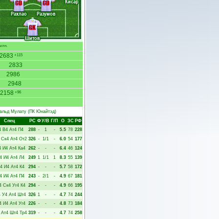
Кисар
CD
CD
Рахлао
Разумов
GK
Шитов
млн.
2683
+115
2833
2986
2948
2158
+96
альд Мулату
(ПК Юнайтэд)
Спец
РC
Ф
У/В
Г/П
О
ЗС
РФ
4
В4
Ат4
П4
288
-
1
-
5.5
78
228
Ск4
Ат4
От2
326
-
1/1
-
6.0
54
177
4
И4
Ат4
Ка4
262
-
-
-
6.4
46
124
4
И4
Ат4
Л4
249
1
1/1
1
8.3
55
139
4
И4
Ат4
К4
294
-
-
-
5.7
58
172
4
И4
Ат4
П4
243
-
2/1
-
4.9
67
181
4
Ск4
Уг4
К4
294
-
-
-
4.9
66
195
4
У4
Ат4
Шт4
326
1
-
-
4.7
74
244
4
И4
Ат4
Уг4
226
-
-
-
4.8
73
184
Ат4
Шт4
Тр4
319
-
-
-
4.7
74
258