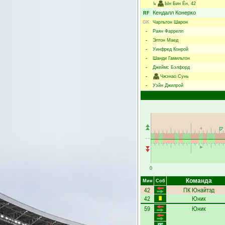
↳
Ын Бин Ён
, 42
Кендалл Конерко
RF
GK
Чарльтон Шарон
-
Раян Фаррелл
-
Элтон Маед
-
Уинфред Конрой
-
Шанди Гамильтон
-
Джеймс Бэлфорд
-
Чжэнао Сунь
-
Уэйн Джилрой
0
Команда
Мин
Соб
42
ПК Юнайтэд
42
Юник
59
Юник