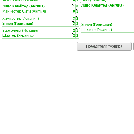
Гент (Бельгия)
Лидс Юнайтед (Англия)
Лидс Юнайтед (Англия)
1
0
Манчестер Сити (Англия)
0
1
Химнастик (Испания)
3
2
Унион (Германия)
2
3
Унион (Германия)
Шахтер (Украина)
Барселона (Испания)
2
1
Шахтер (Украина)
2
2
Победители турнира