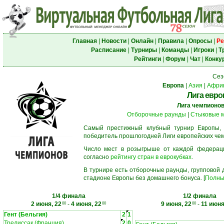
Главная
|
Новости
|
Онлайн
|
Правила
|
Опросы
|
Ре
Расписание
|
Турниры
|
Команды
|
Игроки
|
Т
Рейтинги
|
Форум
|
Чат
|
Конку
Сез
Европа
|
Азия
|
Афри
Лига евро
Лига чемпионо
Отборочные раунды
|
Стыковые 
Самый престижный клубный турнир Европы,
победитель прошлогодней Лиги европейских че
Число мест в розыгрыше от каждой федерац
согласно
рейтингу стран в еврокубках
.
В турнире есть отборочные раунды, групповой
стадионе Европы без домашнего бонуса. [
Полны
1/4 финала
1/2 финала
2 июня, 22
-
4 июня, 22
9 июня, 22
-
11 июня
00
00
00
Гент (Бельгия)
2
1
Трелиссак (Франция)
2
0