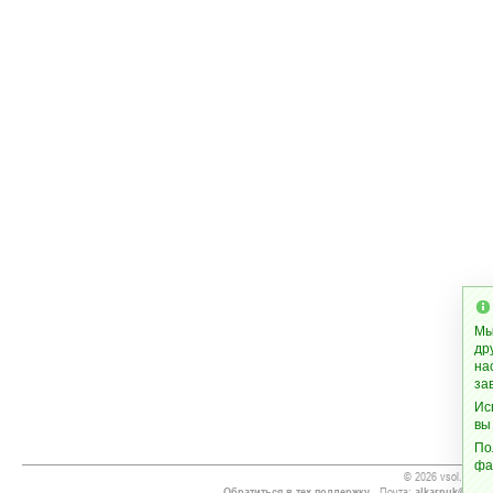
Мы
др
на
за
Ис
вы
По
фа
© 2026 vsol.org
Обратиться в тех.поддержку
- Почта:
alkarpuk@gmai