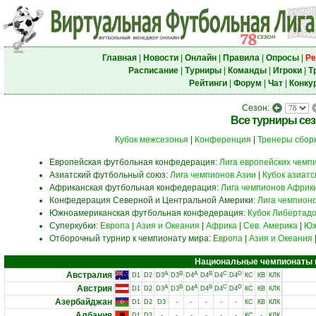
Главная
|
Новости
|
Онлайн
|
Правила
|
Опросы
|
Ре
Расписание
|
Турниры
|
Команды
|
Игроки
|
Т
Рейтинги
|
Форум
|
Чат
|
Конку
Сезон:
Все турниры се
Кубок межсезонья
|
Конференция
|
Тренеры сбор
Европейская футбольная конфедерация:
Лига европейских чемп
Азиатский футбольный союз:
Лига чемпионов Азии
|
Кубок азиат
Африканская футбольная конфедерация:
Лига чемпионов Африк
Конфедерация Северной и Центральной Америки:
Лига чемпион
Южноамериканская футбольная конфедерация:
Кубок Либертад
Суперкубки:
Европа
|
Азия и Океания
|
Африка
|
Сев. Америка
|
Юж
Отборочный турнир к чемпионату мира:
Европа
|
Азия и Океания
Национальные чемпионаты и 
Австралия
A
B
A
B
C
D
D1
D2
D3
D3
D4
D4
D4
D4
КС
КВ
КЛК
Австрия
A
B
A
B
C
D
D1
D2
D3
D3
D4
D4
D4
D4
КС
КВ
КЛК
Азербайджан
D1
D2
D3
-
-
-
-
-
КС
КВ
КЛК
Албания
D1
D2
-
-
-
-
-
-
КС
-
КЛК