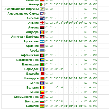
Алжир
A
B
A
B
C
D
D1
D2
D3
D3
D4
D4
D4
D4
КС
КВ
КЛК
Американские Виргины
D1
D2
-
-
-
-
-
-
КС
-
КЛК
Американское Самоа
D1
D2
-
-
-
-
-
-
КС
-
КЛК
Ангилья
D1
D2
-
-
-
-
-
-
КС
-
КЛК
Англия
A
B
A
B
C
D
D1
D2
D3
D3
D4
D4
D4
D4
КС
КВ
КЛК
Ангола
D1
D2
-
-
-
-
-
-
КС
-
КЛК
Андорра
D1
D2
-
-
-
-
-
-
КС
-
КЛК
Антигуа и Барбуда
D1
D2
-
-
-
-
-
-
КС
-
КЛК
Аргентина
A
B
A
B
C
D
D1
D2
D3
D3
D4
D4
D4
D4
КС
КВ
КЛК
Армения
D1
D2
-
-
-
-
-
-
КС
-
КЛК
Аруба
D1
D2
-
-
-
-
-
-
КС
-
КЛК
Афганистан
D1
D2
-
-
-
-
-
-
КС
-
КЛК
Багамские о-ва
D1
D2
-
-
-
-
-
-
КС
-
КЛК
Бангладеш
D1
D2
-
-
-
-
-
-
КС
-
КЛК
Барбадос
A
B
D1
D2
D3
D3
-
-
-
-
КС
КВ
КЛК
Бахрейн
D1
D2
-
-
-
-
-
-
КС
-
КЛК
Беларусь
A
B
A
B
C
D
D1
D2
D3
D3
D4
D4
D4
D4
КС
КВ
КЛК
Белиз
D1
D2
-
-
-
-
-
-
КС
-
КЛК
Бельгия
A
B
D1
D2
D3
D3
-
-
-
-
КС
КВ
КЛК
Бенин
D1
D2
-
-
-
-
-
-
КС
-
КЛК
Бермудские о-ва
D1
D2
-
-
-
-
-
-
КС
-
КЛК
Болгария
A
B
D1
D2
D3
D3
-
-
-
-
КС
КВ
КЛК
Боливия
A
B
A
B
C
D
D1
D2
D3
D3
D4
D4
D4
D4
КС
КВ
КЛК