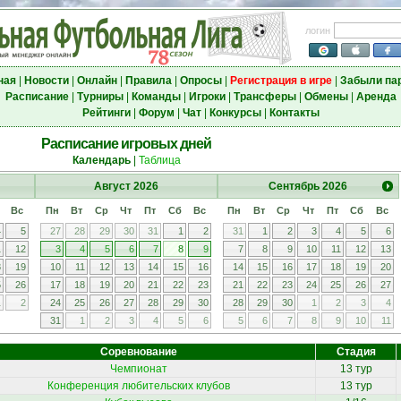
логин
ная
|
Новости
|
Онлайн
|
Правила
|
Опросы
|
Регистрация в игре
|
Забыли па
Расписание
|
Турниры
|
Команды
|
Игроки
|
Трансферы
|
Обмены
|
Аренда
Рейтинги
|
Форум
|
Чат
|
Конкурсы
|
Контакты
Расписание игровых дней
Календарь
|
Таблица
Август
2026
Сентябрь
2026
Вс
Пн
Вт
Ср
Чт
Пт
Сб
Вс
Пн
Вт
Ср
Чт
Пт
Сб
Вс
4
5
27
28
29
30
31
1
2
31
1
2
3
4
5
6
1
12
3
4
5
6
7
8
9
7
8
9
10
11
12
13
8
19
10
11
12
13
14
15
16
14
15
16
17
18
19
20
5
26
17
18
19
20
21
22
23
21
22
23
24
25
26
27
1
2
24
25
26
27
28
29
30
28
29
30
1
2
3
4
31
1
2
3
4
5
6
5
6
7
8
9
10
11
Соревнование
Стадия
Чемпионат
13 тур
Конференция любительских клубов
13 тур