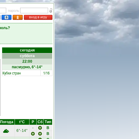
пароль
вход в игру
роль?
сегодня
суббота
22:00
пасмурно, 6°-14°
Кубки стран
1/16
Погода
t°C
Р
Сб
Тип
-
B
6°-
14°
B