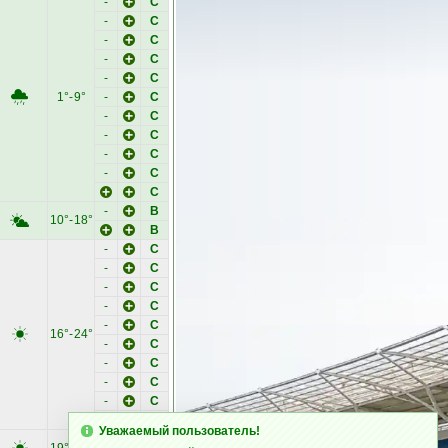
-
C
-
C
-
C
-
C
-
C
1°-
9°
-
C
-
C
-
C
-
C
-
C
C
-
B
10°-
18°
B
-
C
-
C
-
C
-
C
-
C
16°-
24°
-
C
-
C
-
C
-
C
C
Уважаемый пользователь!
-
-
B