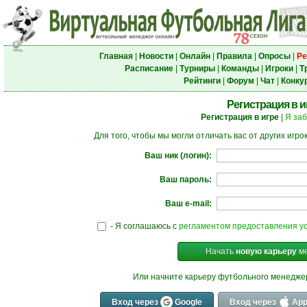
Главная
|
Новости
|
Онлайн
|
Правила
|
Опросы
|
Ре
Расписание
|
Турниры
|
Команды
|
Игроки
|
Т
Рейтинги
|
Форум
|
Чат
|
Конку
Регистрация в и
Регистрация в игре
|
Я за
Для того, чтобы мы могли отличать вас от других игр
Ваш ник (логин):
Ваш пароль:
Ваш e-mail:
- Я соглашаюсь с
регламентом предоставления ус
Начать
новую карьеру
ме
Или начните карьеру футбольного менедж
Вход через
Google
Вход через
App