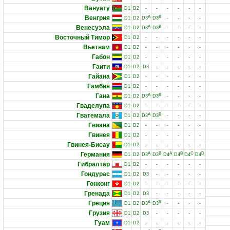
Вануату
D1
D2
-
-
-
-
-
-
Венгрия
A
B
D1
D2
D3
D3
-
-
-
-
Венесуэла
A
B
D1
D2
D3
D3
-
-
-
-
Восточный Тимор
D1
D2
-
-
-
-
-
-
Вьетнам
D1
D2
-
-
-
-
-
-
Габон
D1
D2
-
-
-
-
-
-
Гаити
D1
D2
D3
-
-
-
-
-
Гайана
D1
D2
-
-
-
-
-
-
Гамбия
D1
D2
-
-
-
-
-
-
Гана
A
B
D1
D2
D3
D3
-
-
-
-
Гваделупа
D1
D2
-
-
-
-
-
-
Гватемала
A
B
D1
D2
D3
D3
-
-
-
-
Гвиана
D1
D2
-
-
-
-
-
-
Гвинея
D1
D2
-
-
-
-
-
-
Гвинея-Бисау
D1
D2
-
-
-
-
-
-
Германия
A
B
A
B
C
D
D1
D2
D3
D3
D4
D4
D4
D4
Гибралтар
D1
D2
-
-
-
-
-
-
Гондурас
D1
D2
D3
-
-
-
-
-
Гонконг
D1
D2
-
-
-
-
-
-
Гренада
D1
D2
D3
-
-
-
-
-
Греция
A
B
D1
D2
D3
D3
-
-
-
-
Грузия
D1
D2
D3
-
-
-
-
-
Гуам
D1
D2
-
-
-
-
-
-