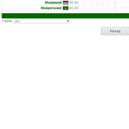
Маврикий
D1
D2
-
-
-
-
-
-
Мавритания
D1
D2
-
-
-
-
-
-
Страны:
Назад