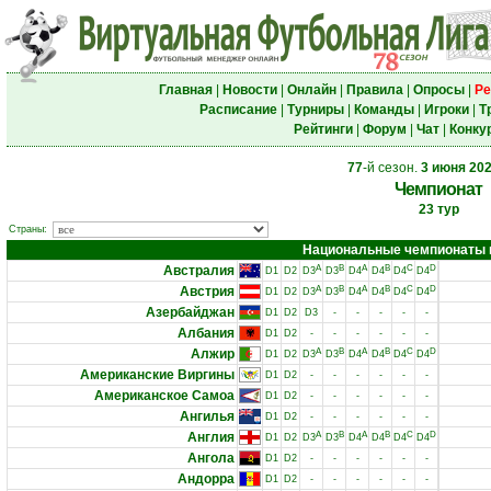
Главная
|
Новости
|
Онлайн
|
Правила
|
Опросы
|
Ре
Расписание
|
Турниры
|
Команды
|
Игроки
|
Т
Рейтинги
|
Форум
|
Чат
|
Конку
77
-й сезон.
3 июня 20
Чемпионат
23 тур
Страны:
Национальные чемпионаты и 
Австралия
A
B
A
B
C
D
D1
D2
D3
D3
D4
D4
D4
D4
Австрия
A
B
A
B
C
D
D1
D2
D3
D3
D4
D4
D4
D4
Азербайджан
D1
D2
D3
-
-
-
-
-
Албания
D1
D2
-
-
-
-
-
-
Алжир
A
B
A
B
C
D
D1
D2
D3
D3
D4
D4
D4
D4
Американские Виргины
D1
D2
-
-
-
-
-
-
Американское Самоа
D1
D2
-
-
-
-
-
-
Ангилья
D1
D2
-
-
-
-
-
-
Англия
A
B
A
B
C
D
D1
D2
D3
D3
D4
D4
D4
D4
Ангола
D1
D2
-
-
-
-
-
-
Андорра
D1
D2
-
-
-
-
-
-