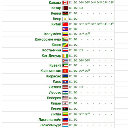
Канада
A
B
A
B
C
D
D1
D2
D3
D3
D4
D4
D4
D4
Катар
D1
D2
D3
-
-
-
-
-
Кения
D1
D2
-
-
-
-
-
-
Кипр
D1
D2
-
-
-
-
-
-
Китай
A
B
A
B
C
D
D1
D2
D3
D3
D4
D4
D4
D4
D1
D2
-
-
-
-
-
-
Колумбия
A
B
D1
D2
D3
D3
-
-
-
-
Коморские о-ва
D1
D2
-
-
-
-
-
-
Конго
D1
D2
-
-
-
-
-
-
Коста-Рика
D1
D2
D3
-
-
-
-
-
Кот-Дивуар
D1
D2
-
-
-
-
-
-
A
B
D1
D2
D3
D3
-
-
-
-
Кувейт
D1
D2
-
-
-
-
-
-
Кыргызстан
A
B
D1
D2
D3
D3
-
-
-
-
Кюрасао
D1
D2
-
-
-
-
-
-
Лаос
D1
D2
-
-
-
-
-
-
Латвия
D1
D2
D3
-
-
-
-
-
Лесото
D1
D2
-
-
-
-
-
-
Либерия
D1
D2
-
-
-
-
-
-
Ливан
D1
D2
-
-
-
-
-
-
Ливия
D1
D2
-
-
-
-
-
-
Литва
A
B
D1
D2
D3
D3
-
-
-
-
Лихтенштейн
D1
D2
-
-
-
-
-
-
Люксембург
D1
D2
-
-
-
-
-
-