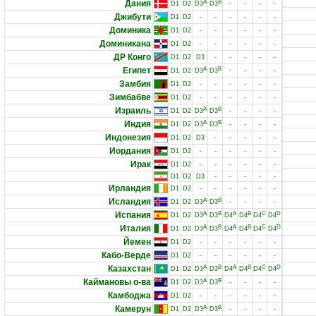
Дания
A
B
D1
D2
D3
D3
-
-
-
-
Джибути
D1
D2
-
-
-
-
-
-
Доминика
D1
D2
-
-
-
-
-
-
Доминикана
D1
D2
-
-
-
-
-
-
ДР Конго
D1
D2
D3
-
-
-
-
-
Египет
A
B
D1
D2
D3
D3
-
-
-
-
Замбия
D1
D2
-
-
-
-
-
-
Зимбабве
D1
D2
-
-
-
-
-
-
Израиль
A
B
D1
D2
D3
D3
-
-
-
-
Индия
A
B
D1
D2
D3
D3
-
-
-
-
Индонезия
D1
D2
D3
-
-
-
-
-
Иордания
D1
D2
-
-
-
-
-
-
Ирак
D1
D2
-
-
-
-
-
-
D1
D2
D3
-
-
-
-
-
Ирландия
D1
D2
-
-
-
-
-
-
Исландия
A
B
D1
D2
D3
D3
-
-
-
-
Испания
A
B
A
B
C
D
D1
D2
D3
D3
D4
D4
D4
D4
Италия
A
B
A
B
C
D
D1
D2
D3
D3
D4
D4
D4
D4
Йемен
D1
D2
-
-
-
-
-
-
Кабо-Верде
D1
D2
-
-
-
-
-
-
Казахстан
A
B
A
B
C
D
D1
D2
D3
D3
D4
D4
D4
D4
Каймановы о-ва
A
B
D1
D2
D3
D3
-
-
-
-
Камбоджа
D1
D2
-
-
-
-
-
-
Камерун
A
B
D1
D2
D3
D3
-
-
-
-