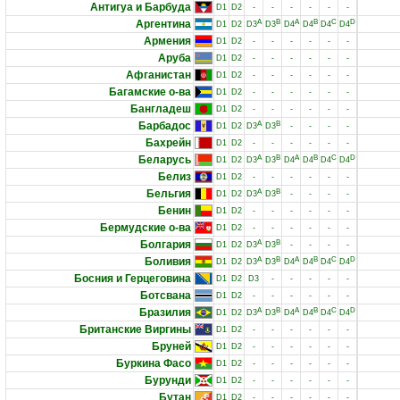
Антигуа и Барбуда
D1
D2
-
-
-
-
-
-
Аргентина
A
B
A
B
C
D
D1
D2
D3
D3
D4
D4
D4
D4
Армения
D1
D2
-
-
-
-
-
-
Аруба
D1
D2
-
-
-
-
-
-
Афганистан
D1
D2
-
-
-
-
-
-
Багамские о-ва
D1
D2
-
-
-
-
-
-
Бангладеш
D1
D2
-
-
-
-
-
-
Барбадос
A
B
D1
D2
D3
D3
-
-
-
-
Бахрейн
D1
D2
-
-
-
-
-
-
Беларусь
A
B
A
B
C
D
D1
D2
D3
D3
D4
D4
D4
D4
Белиз
D1
D2
-
-
-
-
-
-
Бельгия
A
B
D1
D2
D3
D3
-
-
-
-
Бенин
D1
D2
-
-
-
-
-
-
Бермудские о-ва
D1
D2
-
-
-
-
-
-
Болгария
A
B
D1
D2
D3
D3
-
-
-
-
Боливия
A
B
A
B
C
D
D1
D2
D3
D3
D4
D4
D4
D4
Босния и Герцеговина
D1
D2
D3
-
-
-
-
-
Ботсвана
D1
D2
-
-
-
-
-
-
Бразилия
A
B
A
B
C
D
D1
D2
D3
D3
D4
D4
D4
D4
Британские Виргины
D1
D2
-
-
-
-
-
-
Бруней
D1
D2
-
-
-
-
-
-
Буркина Фасо
D1
D2
-
-
-
-
-
-
Бурунди
D1
D2
-
-
-
-
-
-
Бутан
D1
D2
-
-
-
-
-
-