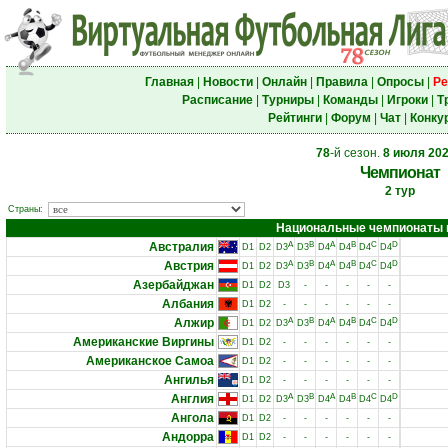
Главная
|
Новости
|
Онлайн
|
Правила
|
Опросы
|
Ре
Расписание
|
Турниры
|
Команды
|
Игроки
|
Т
Рейтинги
|
Форум
|
Чат
|
Конку
78
-й сезон.
8 июля 20
Чемпионат
2 тур
Страны:
Национальные чемпионаты и 
Австралия
A
B
A
B
C
D
D1
D2
D3
D3
D4
D4
D4
D4
Австрия
A
B
A
B
C
D
D1
D2
D3
D3
D4
D4
D4
D4
Азербайджан
D1
D2
D3
-
-
-
-
-
Албания
D1
D2
-
-
-
-
-
-
Алжир
A
B
A
B
C
D
D1
D2
D3
D3
D4
D4
D4
D4
Американские Виргины
D1
D2
-
-
-
-
-
-
Американское Самоа
D1
D2
-
-
-
-
-
-
Ангилья
D1
D2
-
-
-
-
-
-
Англия
A
B
A
B
C
D
D1
D2
D3
D3
D4
D4
D4
D4
Ангола
D1
D2
-
-
-
-
-
-
Андорра
D1
D2
-
-
-
-
-
-