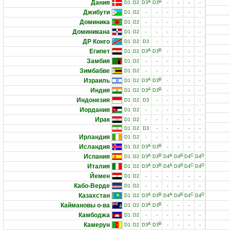
Дания
A
B
D1
D2
D3
D3
-
-
-
-
Джибути
D1
D2
-
-
-
-
-
-
Доминика
D1
D2
-
-
-
-
-
-
Доминикана
D1
D2
-
-
-
-
-
-
ДР Конго
D1
D2
D3
-
-
-
-
-
Египет
A
B
D1
D2
D3
D3
-
-
-
-
Замбия
D1
D2
-
-
-
-
-
-
Зимбабве
D1
D2
-
-
-
-
-
-
Израиль
A
B
D1
D2
D3
D3
-
-
-
-
Индия
A
B
D1
D2
D3
D3
-
-
-
-
Индонезия
D1
D2
D3
-
-
-
-
-
Иордания
D1
D2
-
-
-
-
-
-
Ирак
D1
D2
-
-
-
-
-
-
D1
D2
D3
-
-
-
-
-
Ирландия
D1
D2
-
-
-
-
-
-
Исландия
A
B
D1
D2
D3
D3
-
-
-
-
Испания
A
B
A
B
C
D
D1
D2
D3
D3
D4
D4
D4
D4
Италия
A
B
A
B
C
D
D1
D2
D3
D3
D4
D4
D4
D4
Йемен
D1
D2
-
-
-
-
-
-
Кабо-Верде
D1
D2
-
-
-
-
-
-
Казахстан
A
B
A
B
C
D
D1
D2
D3
D3
D4
D4
D4
D4
Каймановы о-ва
A
B
D1
D2
D3
D3
-
-
-
-
Камбоджа
D1
D2
-
-
-
-
-
-
Камерун
A
B
D1
D2
D3
D3
-
-
-
-