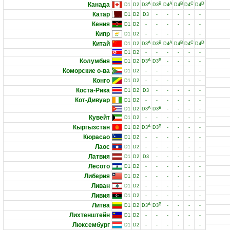
Канада
A
B
A
B
C
D
D1
D2
D3
D3
D4
D4
D4
D4
Катар
D1
D2
D3
-
-
-
-
-
Кения
D1
D2
-
-
-
-
-
-
Кипр
D1
D2
-
-
-
-
-
-
Китай
A
B
A
B
C
D
D1
D2
D3
D3
D4
D4
D4
D4
D1
D2
-
-
-
-
-
-
Колумбия
A
B
D1
D2
D3
D3
-
-
-
-
Коморские о-ва
D1
D2
-
-
-
-
-
-
Конго
D1
D2
-
-
-
-
-
-
Коста-Рика
D1
D2
D3
-
-
-
-
-
Кот-Дивуар
D1
D2
-
-
-
-
-
-
A
B
D1
D2
D3
D3
-
-
-
-
Кувейт
D1
D2
-
-
-
-
-
-
Кыргызстан
A
B
D1
D2
D3
D3
-
-
-
-
Кюрасао
D1
D2
-
-
-
-
-
-
Лаос
D1
D2
-
-
-
-
-
-
Латвия
D1
D2
D3
-
-
-
-
-
Лесото
D1
D2
-
-
-
-
-
-
Либерия
D1
D2
-
-
-
-
-
-
Ливан
D1
D2
-
-
-
-
-
-
Ливия
D1
D2
-
-
-
-
-
-
Литва
A
B
D1
D2
D3
D3
-
-
-
-
Лихтенштейн
D1
D2
-
-
-
-
-
-
Люксембург
D1
D2
-
-
-
-
-
-