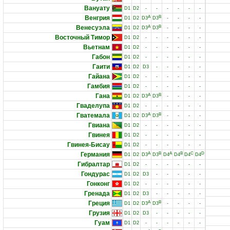
Вануату
D1
D2
-
-
-
-
-
-
Венгрия
A
B
D1
D2
D3
D3
-
-
-
-
Венесуэла
A
B
D1
D2
D3
D3
-
-
-
-
Восточный Тимор
D1
D2
-
-
-
-
-
-
Вьетнам
D1
D2
-
-
-
-
-
-
Габон
D1
D2
-
-
-
-
-
-
Гаити
D1
D2
D3
-
-
-
-
-
Гайана
D1
D2
-
-
-
-
-
-
Гамбия
D1
D2
-
-
-
-
-
-
Гана
A
B
D1
D2
D3
D3
-
-
-
-
Гваделупа
D1
D2
-
-
-
-
-
-
Гватемала
A
B
D1
D2
D3
D3
-
-
-
-
Гвиана
D1
D2
-
-
-
-
-
-
Гвинея
D1
D2
-
-
-
-
-
-
Гвинея-Бисау
D1
D2
-
-
-
-
-
-
Германия
A
B
A
B
C
D
D1
D2
D3
D3
D4
D4
D4
D4
Гибралтар
D1
D2
-
-
-
-
-
-
Гондурас
D1
D2
D3
-
-
-
-
-
Гонконг
D1
D2
-
-
-
-
-
-
Гренада
D1
D2
D3
-
-
-
-
-
Греция
A
B
D1
D2
D3
D3
-
-
-
-
Грузия
D1
D2
D3
-
-
-
-
-
Гуам
D1
D2
-
-
-
-
-
-