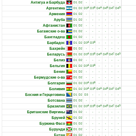
Антигуа и Барбуда
D1
D2
-
-
-
-
-
-
Аргентина
A
B
A
B
C
D
D1
D2
D3
D3
D4
D4
D4
D4
Армения
D1
D2
-
-
-
-
-
-
Аруба
D1
D2
-
-
-
-
-
-
Афганистан
D1
D2
-
-
-
-
-
-
Багамские о-ва
D1
D2
-
-
-
-
-
-
Бангладеш
D1
D2
-
-
-
-
-
-
Барбадос
A
B
D1
D2
D3
D3
-
-
-
-
Бахрейн
D1
D2
-
-
-
-
-
-
Беларусь
A
B
A
B
C
D
D1
D2
D3
D3
D4
D4
D4
D4
Белиз
D1
D2
-
-
-
-
-
-
Бельгия
A
B
D1
D2
D3
D3
-
-
-
-
Бенин
D1
D2
-
-
-
-
-
-
Бермудские о-ва
D1
D2
-
-
-
-
-
-
Болгария
A
B
D1
D2
D3
D3
-
-
-
-
Боливия
A
B
A
B
C
D
D1
D2
D3
D3
D4
D4
D4
D4
Босния и Герцеговина
D1
D2
D3
-
-
-
-
-
Ботсвана
D1
D2
-
-
-
-
-
-
Бразилия
A
B
A
B
C
D
D1
D2
D3
D3
D4
D4
D4
D4
Британские Виргины
D1
D2
-
-
-
-
-
-
Бруней
D1
D2
-
-
-
-
-
-
Буркина Фасо
D1
D2
-
-
-
-
-
-
Бурунди
D1
D2
-
-
-
-
-
-
Бутан
D1
D2
-
-
-
-
-
-