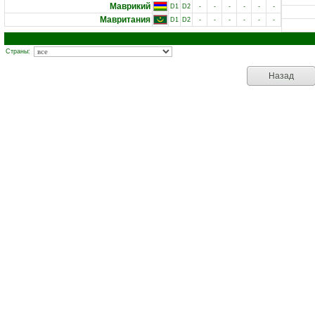
Маврикий
D1
D2
-
-
-
-
-
-
Мавритания
D1
D2
-
-
-
-
-
-
Страны:
Назад