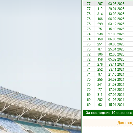
77
267
03.06.2026
77
110
29.04.2026
76
314
13.03.2026
76
166
06.02.2026
75
299
03.12.2025
75
75
15.10.2025
74
238
27.08.2025
74
150
06.08.2025
73
251
30.05.2025
73
87
25.04.2025
72
306
12.03.2025
72
158
05.02.2025
71
278
29.11.2024
71
252
23.11.2024
71
97
21.10.2024
70
255
24.08.2024
70
241
21.08.2024
70
77
17.07.2024
69
311
07.06.2024
69
282
01.06.2024
69
63
15.04.2024
За последние 10 сезонов: 
Для того