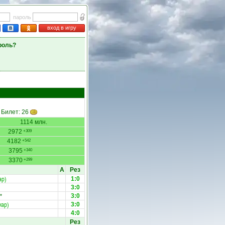
пароль
вход в игру
роль?
. Билет: 26
1114 млн.
2972
+309
4182
+542
3795
+340
3370
+299
А
Рез
ар)
1:0
3:0
*
3:0
уар)
3:0
4:0
Рез