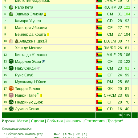
Милютин Фадейрак
LM
/
LF
29
73
-
4
Рапо Кета
RD
/
RM
30
122
-
5
Эдимар Элизиу
CM
31
104
-
6
Камара Угунен
CD
28
93
-
7
Манетри Ибрагим
CF
27
77
-
8
Вейлер да Кошта
CM
27
104
-
9
Аладже Н’Джай
LD
/
LM
30
77
-
10
Хеш де Мензис
RM
/
RD
26
81
-
11
Киота да Н'тчассо
LM
/
LF
25
106
-
12
Мадолен Эсии
CF
23
122
-
13
Наку Сеиди
CM
23
91
-
14
Руис Сауб
CF
24
99
-
15
Мухаммад Н'Хасс
RM
25
88
-
16
Тиерри Телеш
GK
20
81
-
17
Нинри Папе
CF
/
CM
23
68
-
18
Педринью Диок
CF
20
70
-
19
Лучано Бонко
CD
16
40
-
20
26
1922
Игроки
|
Матчи
|
Сделки
|
События
|
Финансы
|
Статистика
|
Трофеи
6
Показатели команды:
•
Рейтинг силы команды (Vs)
:
1667
(
6 760
|
20
|
5
)