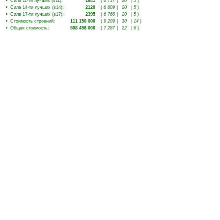
•
Сила 11-ти лучших (s11)
:
1841
(
6 717
|
20
|
5
)
•
Сила 14-ти лучших (s14)
:
2120
(
6 809
|
20
|
5
)
•
Сила 17-ти лучших (s17)
:
2395
(
6 766
|
20
|
5
)
•
Стоимость строений
:
111 150 000
(
9 209
|
30
|
14
)
•
Общая стоимость
:
508 498 000
(
7 287
|
22
|
6
)