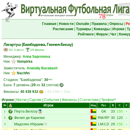
Главная
|
Новости
|
Онлайн
|
Правила
|
Опросы
|
Ре
Расписание
|
Турниры
|
Команды
|
Игроки
|
Т
Рейтинги
|
Форум
|
Чат
|
Конку
Лагартуш (Бамбадинка, Гвинея-Бисау)
D2, 6 место
1/8 финала
Менеджер:
Anna Sapronova
Ник:
Vampirka
Заместитель:
Anatoliy Barabash
Ник:
Nachfin
Стадион: "Бамбадинка",
30
тыс.
База:
7
уровень (
29
из
32
слотов)
Финансы:
40 438 932
= 40 438к = 40м
Игроки
|
Матчи
|
Сделки
|
События
|
Финансы
|
Статистика
|
Трофеи
6
Игрок
№
Нац
Поз
В
С
У
Перта Велозу
GK
33
150
-
1
Фелип де Карилио
RM
/
RF
30
120
-
2
Мадолен Ибраим
LM
/
LD
29
156
-
3