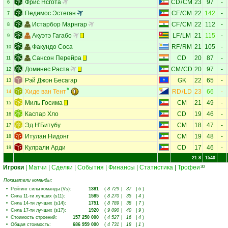
Фрис Нсгота
CD
/
CM
23
97
-
6
Педимос Эстеган
CF
/
CM
22
142
-
7
Истарбор Марнгар
CF
/
CM
22
112
-
8
Акуэтэ Гагабо
LF
/
LM
21
115
-
9
Факундо Соса
RF
/
RM
21
105
-
10
Сансон Перейра
CD
20
87
-
11
Доминес Раста
CM
/
CD
20
97
-
12
Рэй Джон Бесагар
GK
22
65
-
13
Хиде ван Тент
RD
/
LD
23
66
-
14
Миль Госима
CM
21
49
-
15
Каспар Хло
CD
19
46
-
16
Эд Н'Битубу
CM
18
47
-
17
Итулан Нидонг
CM
19
48
-
18
Кулрали Арди
CD
17
46
-
19
21.8
1540
Игроки
|
Матчи
|
Сделки
|
События
|
Финансы
|
Статистика
|
Трофеи
30
Показатели команды:
•
Рейтинг силы команды (Vs)
:
1381
(
8 729
|
37
|
6
)
•
Сила 11-ти лучших (s11)
:
1585
(
8 270
|
35
|
4
)
•
Сила 14-ти лучших (s14)
:
1751
(
8 789
|
38
|
7
)
•
Сила 17-ти лучших (s17)
:
1920
(
9 090
|
40
|
9
)
•
Стоимость строений
:
157 250 000
(
4 527
|
16
|
4
)
•
Общая стоимость
:
686 959 000
(
4 731
|
18
|
1
)