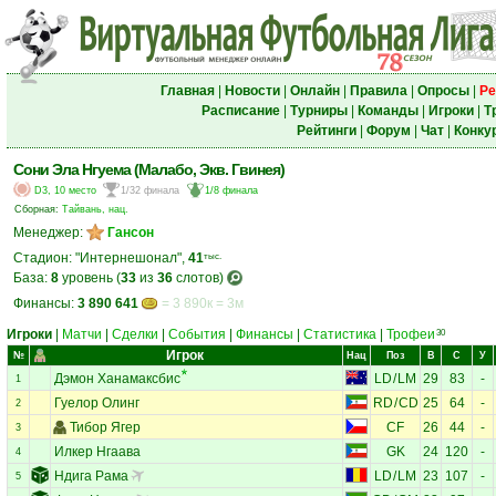
Главная
|
Новости
|
Онлайн
|
Правила
|
Опросы
|
Ре
Расписание
|
Турниры
|
Команды
|
Игроки
|
Т
Рейтинги
|
Форум
|
Чат
|
Конку
Сони Эла Нгуема (Малабо, Экв. Гвинея)
D3, 10 место
1/32 финала
1/8 финала
Сборная:
Тайвань, нац.
Менеджер:
Гансон
Стадион: "Интернешонал",
41
тыс.
База:
8
уровень (
33
из
36
слотов)
Финансы:
3 890 641
= 3 890к = 3м
Игроки
|
Матчи
|
Сделки
|
События
|
Финансы
|
Статистика
|
Трофеи
30
Игрок
№
Нац
Поз
В
С
У
Дэмон Ханамаксбис
LD
/
LM
29
83
-
1
Гуелор Олинг
RD
/
CD
25
64
-
2
Тибор Ягер
CF
26
44
-
3
Илкер Нгаава
GK
24
120
-
4
Ндига Рама
LD
/
LM
23
107
-
5