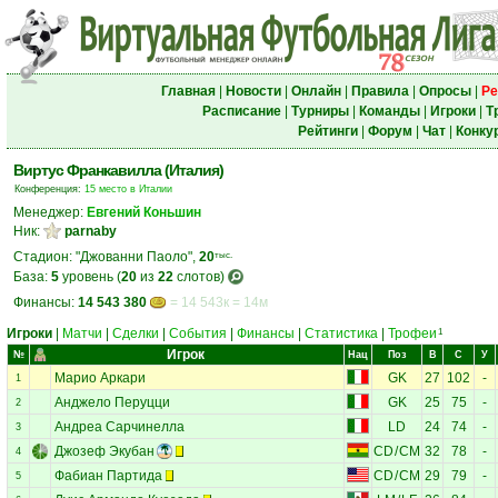
Главная
|
Новости
|
Онлайн
|
Правила
|
Опросы
|
Ре
Расписание
|
Турниры
|
Команды
|
Игроки
|
Т
Рейтинги
|
Форум
|
Чат
|
Конку
Виртус Франкавилла (Италия)
Конференция:
15 место в Италии
Менеджер:
Евгений Коньшин
Ник:
parnaby
Стадион: "Джованни Паоло",
20
тыс.
База:
5
уровень (
20
из
22
слотов)
Финансы:
14 543 380
= 14 543к = 14м
Игроки
|
Матчи
|
Сделки
|
События
|
Финансы
|
Статистика
|
Трофеи
1
Игрок
№
Нац
Поз
В
С
У
Марио Аркари
GK
27
102
-
1
Анджело Перуцци
GK
25
75
-
2
Андреа Сарчинелла
LD
24
74
-
3
Джозеф Экубан
CD
/
CM
32
78
-
4
Фабиан Партида
CD
/
CM
29
79
-
5