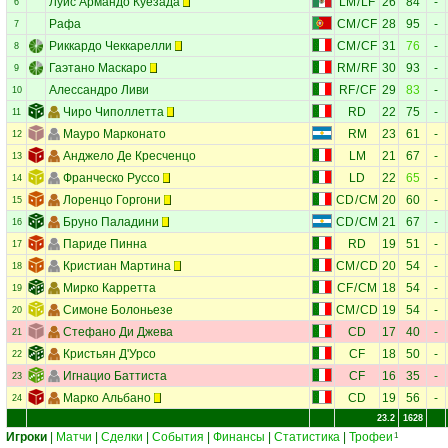
Луис Армандо Куезада
LM
/
LF
26
84
-
6
Рафа
CM
/
CF
28
95
-
7
Риккардо Чеккарелли
CM
/
CF
31
76
-
8
Гаэтано Маскаро
RM
/
RF
30
93
-
9
Алессандро Ливи
RF
/
CF
29
83
-
10
Чиро Чиполлетта
RD
22
75
-
11
Мауро Марконато
RM
23
61
-
12
Анджело Де Кресченцо
LM
21
67
-
13
Франческо Руссо
LD
22
65
-
14
Лоренцо Горгони
CD
/
CM
20
60
-
15
Бруно Паладини
CD
/
CM
21
67
-
16
Париде Пинна
RD
19
51
-
17
Кристиан Мартина
CM
/
CD
20
54
-
18
Мирко Карретта
CF
/
CM
18
54
-
19
Симоне Болоньезе
CM
/
CD
19
54
-
20
Стефано Ди Джева
CD
17
40
-
21
Кристьян Д'Урсо
CF
18
50
-
22
Игнацио Баттиста
CF
16
35
-
23
Марко Альбано
CD
19
56
-
24
23.2
1628
Игроки
|
Матчи
|
Сделки
|
События
|
Финансы
|
Статистика
|
Трофеи
1