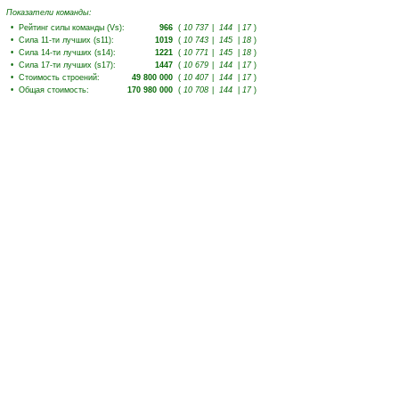
Показатели команды:
•
Рейтинг силы команды (Vs)
:
966
(
10 737
|
144
|
17
)
•
Сила 11-ти лучших (s11)
:
1019
(
10 743
|
145
|
18
)
•
Сила 14-ти лучших (s14)
:
1221
(
10 771
|
145
|
18
)
•
Сила 17-ти лучших (s17)
:
1447
(
10 679
|
144
|
17
)
•
Стоимость строений
:
49 800 000
(
10 407
|
144
|
17
)
•
Общая стоимость
:
170 980 000
(
10 708
|
144
|
17
)