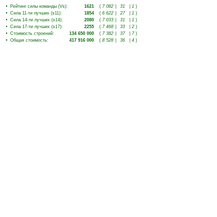
•
Рейтинг силы команды (Vs)
:
1621
(
7 082
|
31
|
1
)
•
Сила 11-ти лучших (s11)
:
1854
(
6 622
|
27
|
1
)
•
Сила 14-ти лучших (s14)
:
2080
(
7 033
|
31
|
1
)
•
Сила 17-ти лучших (s17)
:
2255
(
7 468
|
33
|
2
)
•
Стоимость строений
:
134 650 000
(
7 382
|
37
|
7
)
•
Общая стоимость
:
417 916 000
(
8 528
|
36
|
4
)