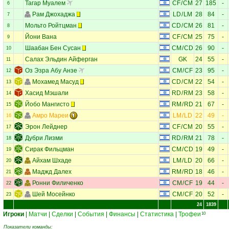
Тагар Муалем
CF
/
CM
27
185
-
6
Рам Джохаджа
LD
/
LM
28
84
-
7
Мольто Ройтцман
CD
/
CM
26
81
-
8
Йони Вана
CF
/
CM
25
75
-
9
Шаабан Бен Сусан
CM
/
CD
26
90
-
10
Салах Эльдин Айферган
GK
24
55
-
11
Оз Эзра Абу Анзе
CM
/
CF
23
95
-
12
Мохамед Масуд
CD
/
CM
22
54
-
13
Хасид Мэшали
RD
/
RM
23
58
-
14
Йобо Мангисто
RM
/
RD
21
67
-
15
Амро Мареи
LM
/
LD
22
49
-
16
Эрон Лейднер
CF
/
CM
20
55
-
17
Дубри Лизми
RD
/
RM
21
78
-
18
Сирак Фильцман
CM
/
CD
19
49
-
19
Айхам Шхаде
LM
/
LD
20
66
-
20
Маджд Далех
RM
/
RD
18
46
-
21
Ронни Филиченко
CM
/
CF
19
44
-
22
Шей Мосейнко
CM
/
CF
20
52
-
23
24
1839
Игроки
|
Матчи
|
Сделки
|
События
|
Финансы
|
Статистика
|
Трофеи
10
Показатели команды: