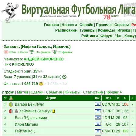
Главная
|
Новости
|
Онлайн
|
Правила
|
Опросы
|
Ре
Расписание
|
Турниры
|
Команды
|
Игроки
|
Т
Рейтинги
|
Форум
|
Чат
|
Конку
Хапоэль (Ноф-ха-Галиль, Израиль)
D3-A, 2 место
1/16 финала
1/8 финала
Менеджер:
АНДРЕЙ КИФОРЕНКО
Ник:
KIFORENKO
Стадион: "Грин",
35
тыс.
База:
7
уровень (
31
из
32
слотов)
Финансы:
1 086 719
= 1 086к = 1м
Игроки
|
Матчи
|
Сделки
|
События
|
Финансы
|
Статистика
|
Трофеи
10
Игрок
№
Нац
Поз
В
С
У
Вагаби Бен Лулу
CD
/
CM
31
106
-
1
Хайманот Зерихун
LF
/
RF
30
126
-
2
Бага Эбдальахмид
LD
/
LM
29
98
-
3
Илон Матана
GK
28
107
-
4
Гейтам Коц
CM
/
CD
29
119
-
5