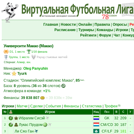
Главная
|
Новости
|
Онлайн
|
Правила
|
Опросы
|
Ре
Расписание
|
Турниры
|
Команды
|
Игроки
|
Т
Рейтинги
|
Форум
|
Чат
|
Конку
Университи Макао (Макао)
D1, 1 место
1/16 финала
Группа, 1 место
Раунд стыковых матчей
Сборная:
Алжир, юн.
Менеджер:
Oleg Panyuhin
Ник:
Tyurk
Стадион: "Олимпийский комплекс Макао",
85
тыс.
База:
8
уровень (
36
из
36
слотов)
Атмосфера в команде:
+1
%
Финансы:
39 838 807
= 39 838к = 39м
Игроки
|
Матчи
|
Сделки
|
События
|
Финансы
|
Статистика
|
Трофеи
70
Игрок
№
Нац
Поз
В
С
У
Ибрагим Сисэй
GK
32
209
-
1
Лукас Прудом
CM
/
CD
30
187
-
2
Ли Сяо Ган
CF
/
LF
29
181
-
3