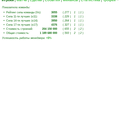
Игроки
|
Матчи
|
Сделки
|
События
|
Финансы
|
Статистика
|
Трофеи
Показатели команды:
•
Рейтинг силы команды (Vs)
:
3055
(
277
|
1
|
1
)
•
Сила 11-ти лучших (s11)
:
3338
(
229
|
1
|
1
)
•
Сила 14-ти лучших (s14)
:
3950
(
264
|
1
|
1
)
•
Сила 17-ти лучших (s17)
:
4376
(
327
|
1
|
1
)
•
Стоимость строений
:
204 150 000
(
655
|
2
|
2
)
•
Общая стоимость
:
1 189 680 000
(
593
|
2
|
2
)
Успешность работы менеджера
:
+3
%