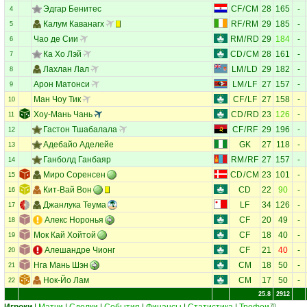
Эдгар Бенитес
CF
/
CM
28
165
-
4
Калум Каванагх
RF
/
RM
29
185
-
5
Чао де Сии
RM
/
RD
29
184
-
6
Ка Хо Лэй
CD
/
CM
28
161
-
7
Лахлан Лал
LM
/
LD
29
182
-
8
Арон Матонси
LM
/
LF
27
157
-
9
Ман Чоу Тик
CF
/
LF
27
158
-
10
Хоу-Мань Чань
CD
/
RD
23
126
-
11
Гастон Тшабалала
CF
/
RF
29
196
-
12
Адебайо Аделейе
GK
27
118
-
13
Ганболд Ганбаяр
RM
/
RF
27
157
-
14
Миро Соренсен
CD
/
CM
23
101
-
15
Кит-Вай Вон
CD
22
90
-
16
Джанлука Теума
LF
34
126
-
17
Алекс Норонья
CF
20
49
-
18
Мок Кай Хойтой
CF
18
40
-
19
Алешандре Чионг
CF
21
40
-
20
Нга Мань Шэн
CM
18
50
-
21
Нок-Йо Лам
CM
17
50
-
22
25.8
2912
70