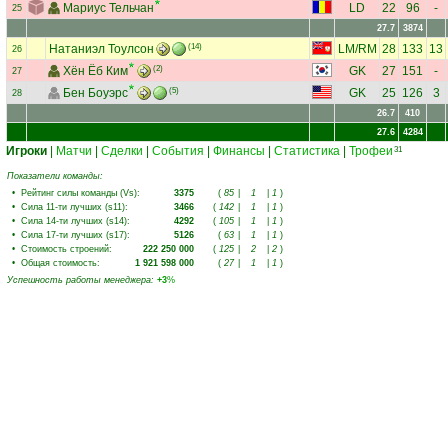
Мариус Тельчан
LD
22
96
-
25
27.7
3874
Натаниэл Тоулсон
(14)
LM
/
RM
28
133
13
26
Хён Ёб Ким
(2)
GK
27
151
-
27
Бен Боуэрс
(5)
GK
25
126
3
28
26.7
410
27.6
4284
Игроки
|
Матчи
|
Сделки
|
События
|
Финансы
|
Статистика
|
Трофеи
31
Показатели команды:
•
Рейтинг силы команды (Vs)
:
3375
(
85
|
1
|
1
)
•
Сила 11-ти лучших (s11)
:
3466
(
142
|
1
|
1
)
•
Сила 14-ти лучших (s14)
:
4292
(
105
|
1
|
1
)
•
Сила 17-ти лучших (s17)
:
5126
(
63
|
1
|
1
)
•
Стоимость строений
:
222 250 000
(
125
|
2
|
2
)
•
Общая стоимость
:
1 921 598 000
(
27
|
1
|
1
)
Успешность работы менеджера
:
+3
%