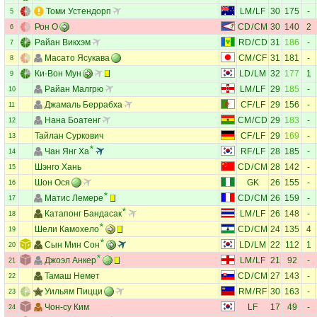
Томи Устендорп
LM
/
LF
30
175
-
5
Рон О
CD
/
CM
30
140
2
6
Райан Викхэм
RD
/
CD
31
186
-
7
Масато Ясукава
CM
/
CF
31
181
-
8
Ки-Вон Мун
LD
/
LM
32
177
1
9
Райан Малгрю
LM
/
LF
29
185
-
10
Джамаль Беррабха
CF
/
LF
29
156
-
11
Нана Боатенг
CM
/
CD
29
183
-
12
Тайлан Суркович
CF
/
LF
29
169
-
13
Чан Янг Ха
RF
/
LF
28
185
-
14
Шэнго Хань
CD
/
CM
28
142
-
15
Шон Ося
GK
26
155
-
16
Матис Лемере
CD
/
CM
26
159
-
17
Катапонг Бандасак
LM
/
LF
26
148
-
18
Шели Камохело
CD
/
CM
24
135
4
19
Сын Мин Сон
LD
/
LM
22
112
1
20
Джоэл Анкер
LM
/
LF
21
92
-
21
Тамаш Немет
CD
/
CM
27
143
-
22
Уильям Пицци
RM
/
RF
30
163
-
23
Чон-су Ким
LF
17
49
-
24