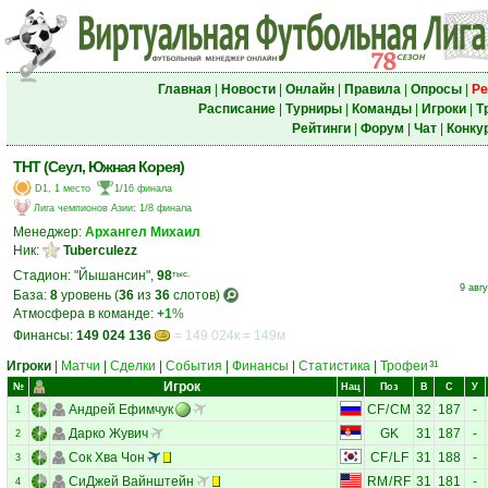
Главная
|
Новости
|
Онлайн
|
Правила
|
Опросы
|
Ре
Расписание
|
Турниры
|
Команды
|
Игроки
|
Т
Рейтинги
|
Форум
|
Чат
|
Конку
ТНТ (Сеул, Южная Корея)
D1, 1 место
1/16 финала
Лига чемпионов Азии
:
1/8 финала
Менеджер:
Архангел Михаил
Ник:
Tuberculezz
Стадион: "Йышансин",
98
тыс.
9 авг
База:
8
уровень (
36
из
36
слотов)
Атмосфера в команде:
+1
%
Финансы:
149 024 136
= 149 024к = 149м
Игроки
|
Матчи
|
Сделки
|
События
|
Финансы
|
Статистика
|
Трофеи
31
Игрок
№
Нац
Поз
В
С
У
Андрей Ефимчук
CF
/
CM
32
187
-
1
Дарко Жувич
GK
31
187
-
2
Сок Хва Чон
CF
/
LF
31
188
-
3
СиДжей Вайнштейн
RM
/
RF
31
181
-
4