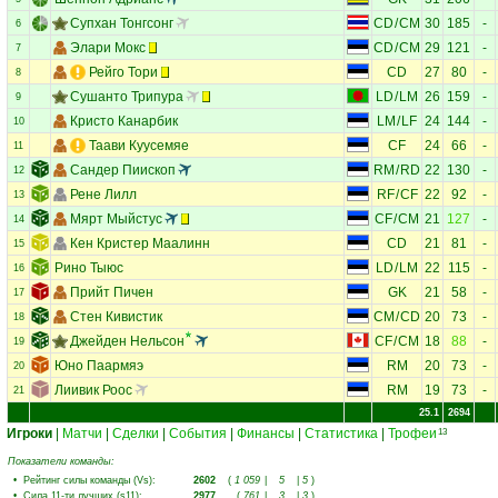
Супхан Тонгсонг
CD
/
CM
30
185
-
6
Элари Мокс
CD
/
CM
29
121
-
7
Рейго Тори
CD
27
80
-
8
Сушанто Трипура
LD
/
LM
26
159
-
9
Кристо Канарбик
LM
/
LF
24
144
-
10
Таави Куусемяе
CF
24
66
-
11
Сандер Пиископ
RM
/
RD
22
130
-
12
Рене Лилл
RF
/
CF
22
92
-
13
Мярт Мыйстус
CF
/
CM
21
127
-
14
Кен Кристер Маалинн
CD
21
81
-
15
Рино Тыюс
LD
/
LM
22
115
-
16
Прийт Пичен
GK
21
58
-
17
Стен Кивистик
CM
/
CD
20
73
-
18
Джейден Нельсон
CF
/
CM
18
88
-
19
Юно Паармяэ
RM
20
73
-
20
Лиивик Роос
RM
19
73
-
21
25.1
2694
Игроки
|
Матчи
|
Сделки
|
События
|
Финансы
|
Статистика
|
Трофеи
13
Показатели команды:
•
Рейтинг силы команды (Vs)
:
2602
(
1 059
|
5
|
5
)
•
Сила 11-ти лучших (s11)
:
2977
(
761
|
3
|
3
)