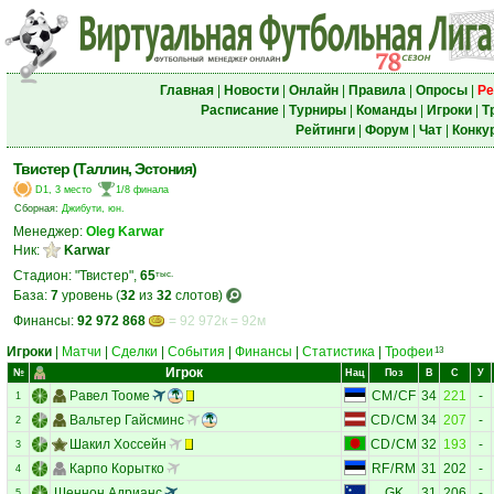
Главная
|
Новости
|
Онлайн
|
Правила
|
Опросы
|
Ре
Расписание
|
Турниры
|
Команды
|
Игроки
|
Т
Рейтинги
|
Форум
|
Чат
|
Конку
Твистер (Таллин, Эстония)
D1, 3 место
1/8 финала
Сборная:
Джибути, юн.
Менеджер:
Oleg Karwar
Ник:
Karwar
Стадион: "Твистер",
65
тыс.
База:
7
уровень (
32
из
32
слотов)
Финансы:
92 972 868
= 92 972к = 92м
Игроки
|
Матчи
|
Сделки
|
События
|
Финансы
|
Статистика
|
Трофеи
13
Игрок
№
Нац
Поз
В
С
У
Равел Тооме
CM
/
CF
34
221
-
1
Вальтер Гайсминс
CD
/
CM
34
207
-
2
Шакил Хоссейн
CD
/
CM
32
193
-
3
Карпо Корытко
RF
/
RM
31
202
-
4
Шеннон Адрианс
GK
31
206
-
5