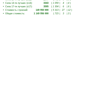
•
Сила 14-ти лучших (s14)
:
3343
(
1 059
|
4
|
4
)
•
Сила 17-ти лучших (s17)
:
3595
(
1 304
|
6
|
6
)
•
Стоимость строений
:
149 950 000
(
5 313
|
27
|
12
)
•
Общая стоимость
:
1 149 956 000
(
715
|
3
|
3
)